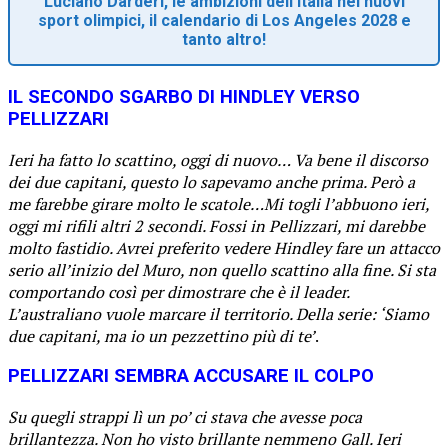
Luciano Darderi, le ambizioni dell'Italia nei nuovi
sport olimpici, il calendario di Los Angeles 2028 e
tanto altro!
IL SECONDO SGARBO DI HINDLEY VERSO
PELLIZZARI
Ieri ha fatto lo scattino, oggi di nuovo… Va bene il discorso
dei due capitani, questo lo sapevamo anche prima. Però a
me farebbe girare molto le scatole…Mi togli l’abbuono ieri,
oggi mi rifili altri 2 secondi. Fossi in Pellizzari, mi darebbe
molto fastidio. Avrei preferito vedere Hindley fare un attacco
serio all’inizio del Muro, non quello scattino alla fine. Si sta
comportando così per dimostrare che è il leader.
L’australiano vuole marcare il territorio. Della serie: ‘Siamo
due capitani, ma io un pezzettino più di te’
.
PELLIZZARI SEMBRA ACCUSARE IL COLPO
Su quegli strappi lì un po’ ci stava che avesse poca
brillantezza. Non ho visto brillante nemmeno Gall. Ieri