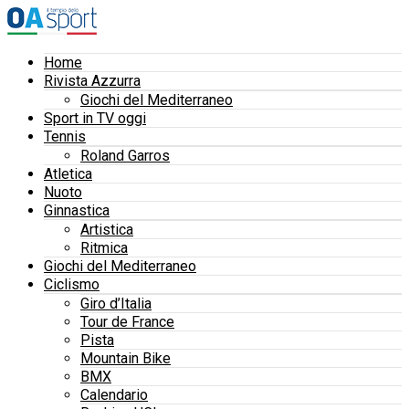
Home
Rivista Azzurra
Giochi del Mediterraneo
Sport in TV oggi
Tennis
Roland Garros
Atletica
Nuoto
Ginnastica
Artistica
Ritmica
Giochi del Mediterraneo
Ciclismo
Giro d’Italia
Tour de France
Pista
Mountain Bike
BMX
Calendario