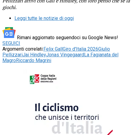
Pellizzari arrivi con Gall e Hindley, con loro penso che se la
giochi
.
Leggi tutte le notizie di oggi
Rimani aggiornato seguendoci su Google News!
SEGUICI
Argomenti correlati:
Felix Gall
Giro d'Italia 2026
Giulio
Pellizzari
Jai Hindley
Jonas Vingegaard
La Fagianata del
Magro
Riccardo Magrini