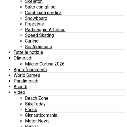
Skeleton
Salto con gli sci
Combinata nordica
Snowboard
Freestyle
Pattinaggio Artistico
Speed Skating
Curling
Sci Alpinismo
Tutte le notizie
Olimpiadi
Milano Cortina 2026
Approfondimenti
World Games
Paralimpiadi
Accedi
Video
Beach Zone
BikeToday
Focus
Ginnasticomania
Motor News
Run2U