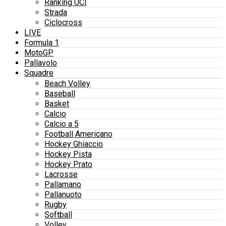
Ranking UCI
Strada
Ciclocross
LIVE
Formula 1
MotoGP
Pallavolo
Squadre
Beach Volley
Baseball
Basket
Calcio
Calcio a 5
Football Americano
Hockey Ghiaccio
Hockey Pista
Hockey Prato
Lacrosse
Pallamano
Pallanuoto
Rugby
Softball
Volley