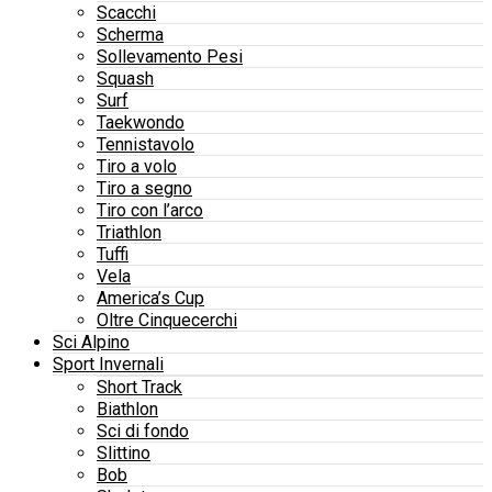
Scacchi
Scherma
Sollevamento Pesi
Squash
Surf
Taekwondo
Tennistavolo
Tiro a volo
Tiro a segno
Tiro con l’arco
Triathlon
Tuffi
Vela
America’s Cup
Oltre Cinquecerchi
Sci Alpino
Sport Invernali
Short Track
Biathlon
Sci di fondo
Slittino
Bob