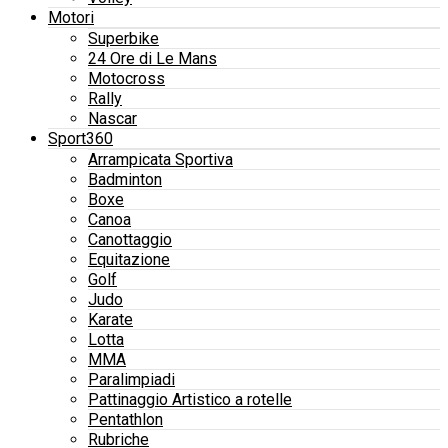
Motori
Superbike
24 Ore di Le Mans
Motocross
Rally
Nascar
Sport360
Arrampicata Sportiva
Badminton
Boxe
Canoa
Canottaggio
Equitazione
Golf
Judo
Karate
Lotta
MMA
Paralimpiadi
Pattinaggio Artistico a rotelle
Pentathlon
Rubriche