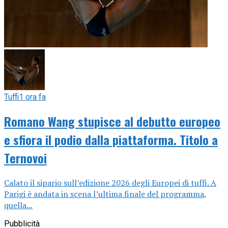
Tuffi
1 ora fa
Romano Wang stupisce al debutto europeo
e sfiora il podio dalla piattaforma. Titolo a
Ternovoi
Calato il sipario sull’edizione 2026 degli Europei di tuffi. A
Parigi è andata in scena l’ultima finale del programma,
quella...
Pubblicità