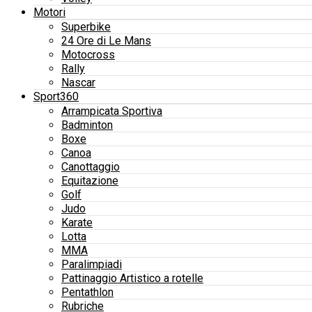
Motori
Superbike
24 Ore di Le Mans
Motocross
Rally
Nascar
Sport360
Arrampicata Sportiva
Badminton
Boxe
Canoa
Canottaggio
Equitazione
Golf
Judo
Karate
Lotta
MMA
Paralimpiadi
Pattinaggio Artistico a rotelle
Pentathlon
Rubriche