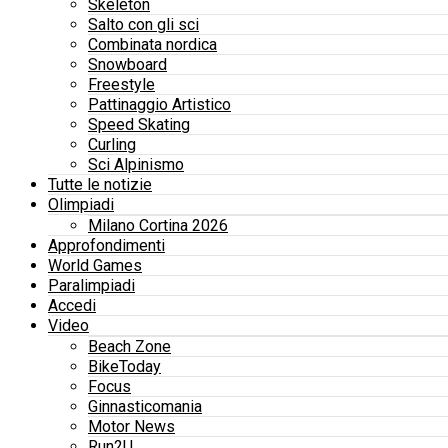
Skeleton
Salto con gli sci
Combinata nordica
Snowboard
Freestyle
Pattinaggio Artistico
Speed Skating
Curling
Sci Alpinismo
Tutte le notizie
Olimpiadi
Milano Cortina 2026
Approfondimenti
World Games
Paralimpiadi
Accedi
Video
Beach Zone
BikeToday
Focus
Ginnasticomania
Motor News
Run2U