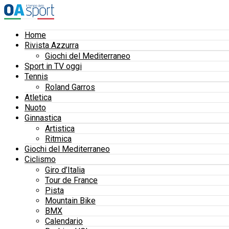
Home
Rivista Azzurra
Giochi del Mediterraneo
Sport in TV oggi
Tennis
Roland Garros
Atletica
Nuoto
Ginnastica
Artistica
Ritmica
Giochi del Mediterraneo
Ciclismo
Giro d’Italia
Tour de France
Pista
Mountain Bike
BMX
Calendario