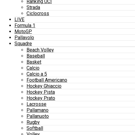
Ranking UCI
Strada
Ciclocross
LIVE
Formula 1
MotoGP
Pallavolo
Squadre
Beach Volley
Baseball
Basket
Calcio
Calcio a 5
Football Americano
Hockey Ghiaccio
Hockey Pista
Hockey Prato
Lacrosse
Pallamano
Pallanuoto
Rugby
Softball
Volley