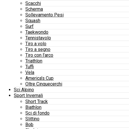
Scacchi
Scherma
Sollevamento Pesi
Squash
Surf
Taekwondo
Tennistavolo
Tiro a volo
Tiro a segno
Tiro con l’arco
Triathlon
Tuffi
Vela
America’s Cup
Oltre Cinquecerchi
Sci Alpino
Sport Invernali
Short Track
Biathlon
Sci di fondo
Slittino
Bob