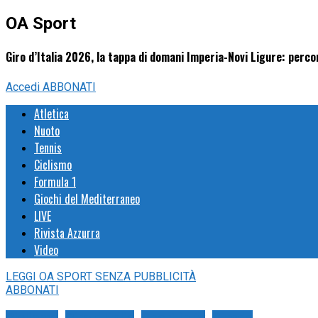
OA Sport
Giro d’Italia 2026, la tappa di domani Imperia-Novi Ligure: percor
Accedi
ABBONATI
Atletica
Nuoto
Tennis
Ciclismo
Formula 1
Giochi del Mediterraneo
LIVE
Rivista Azzurra
Video
LEGGI
OA SPORT
SENZA PUBBLICITÀ
ABBONATI