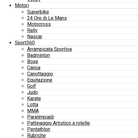
Motori
Superbike
24 Ore di Le Mans
Motocross
Rally
Nascar
Sport360
Arrampicata Sportiva
Badminton
Boxe
Canoa
Canottaggio
Equitazione
Golf
Judo
Karate
Lotta
MMA
Paralimpiadi
Pattinaggio Artistico a rotelle
Pentathlon
Rubriche