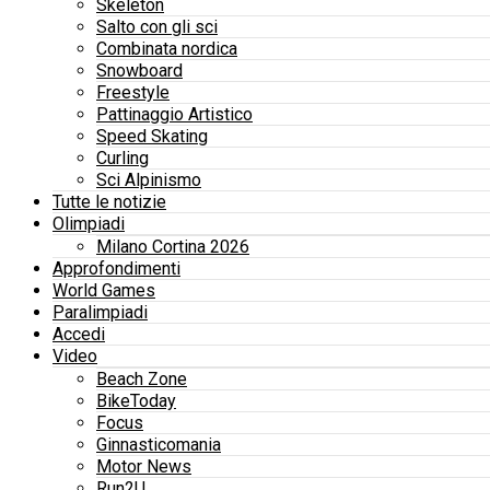
Skeleton
Salto con gli sci
Combinata nordica
Snowboard
Freestyle
Pattinaggio Artistico
Speed Skating
Curling
Sci Alpinismo
Tutte le notizie
Olimpiadi
Milano Cortina 2026
Approfondimenti
World Games
Paralimpiadi
Accedi
Video
Beach Zone
BikeToday
Focus
Ginnasticomania
Motor News
Run2U