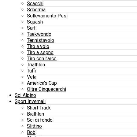
Scacchi
Scherma
Sollevamento Pesi
Squash
Surf
Taekwondo
Tennistavolo
Tiro a volo
Tiro a segno
Tiro con l’arco
Triathlon
Tuffi
Vela
America’s Cup
Oltre Cinquecerchi
Sci Alpino
Sport Invernali
Short Track
Biathlon
Sci di fondo
Slittino
Bob