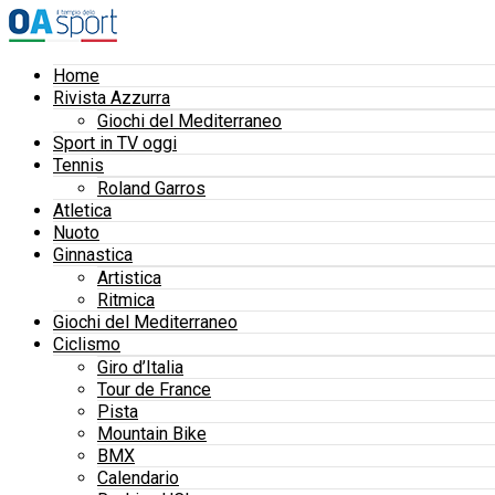
Home
Rivista Azzurra
Giochi del Mediterraneo
Sport in TV oggi
Tennis
Roland Garros
Atletica
Nuoto
Ginnastica
Artistica
Ritmica
Giochi del Mediterraneo
Ciclismo
Giro d’Italia
Tour de France
Pista
Mountain Bike
BMX
Calendario