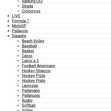
Ranking UCI
Strada
Ciclocross
LIVE
Formula 1
MotoGP
Pallavolo
Squadre
Beach Volley
Baseball
Basket
Calcio
Calcio a 5
Football Americano
Hockey Ghiaccio
Hockey Pista
Hockey Prato
Lacrosse
Pallamano
Pallanuoto
Rugby
Softball
Volley