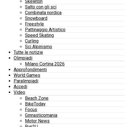
Skeleton
Salto con gli sci
Combinata nordica
Snowboard
Freestyle
Pattinaggio Artistico
Speed Skating
Curling
Sci Alpinismo
Tutte le notizie
Olimpiadi
Milano Cortina 2026
Approfondimenti
World Games
Paralimpiadi
Accedi
Video
Beach Zone
BikeToday
Focus
Ginnasticomania
Motor News
Run2U