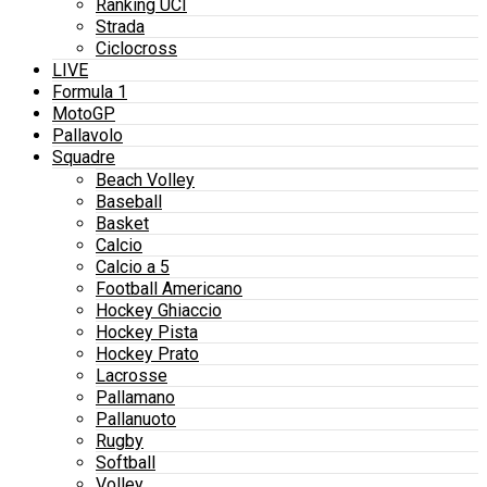
Ranking UCI
Strada
Ciclocross
LIVE
Formula 1
MotoGP
Pallavolo
Squadre
Beach Volley
Baseball
Basket
Calcio
Calcio a 5
Football Americano
Hockey Ghiaccio
Hockey Pista
Hockey Prato
Lacrosse
Pallamano
Pallanuoto
Rugby
Softball
Volley