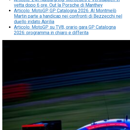
vetta dopo 6 ore. Out la Porsche di Manthey
Articolo
:
MotoGP, GP Catalogna 2026. Al Montmelò
Martin parte a handicap nei confronti di Bezzecchi nel
duello iridato Aprilia
Articolo
:
MotoGP su TV8, orario gara GP Catalogna
2026: programma in chiaro e differita