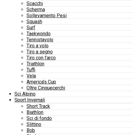
Scacchi
Scherma
Sollevamento Pesi
Squash
Surf
Taekwondo
Tennistavolo
Tiro a volo
Tiro a segno
Tiro con l’arco
Triathlon
Tuffi
Vela
America’s Cup
Oltre Cinquecerchi
Sci Alpino
Sport Invernali
Short Track
Biathlon
Sci di fondo
Slittino
Bob