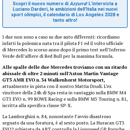
Scopri il nuovo numero di
Azzurra
! L'intervista a
Luciano Darderi, le ambizioni dell'Italia nei nuovi
sport olimpici, il calendario di Los Angeles 2028 e
tanto altro!
I due non sono a caso su due auto differenti: ricordiamo
infatti la polemica nata tra il pilota F1 ed il volto ufficiale
di Mercedes lo scorso anno dopo il primo test nell’Inferno
Verde dell’alfiere di Red Bull per la massima formula.
Alle spalle delle due Mercedes troviamo con un ritardo
abissale di oltre 2 minuti sull’Aston Martin Vantage
GT3 AMR EVO n. 34 Walkenhorst Motorsport,
attualmente in pista con il nostro Mattia Drudi. L’ex
vincitore della 24h di Spa resta in vantaggio sulla BMW M4
GT3 EVO n. 99 ROWE Racing e sulla BMW M3 Touring n. 81,
iscritta alla specifica classe SP-X.
La Lamborghini n. 84, nonostante l’avvio disastroso
segnato da una foratura, è al sesto posto. La Huracan GT3
EVO2 schierata da ABT controlla la Lionspeed GP Porsche