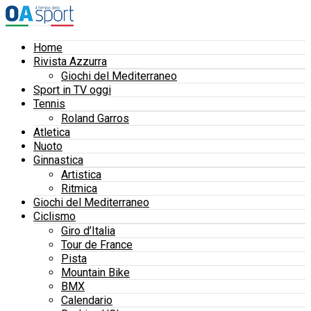
Home
Rivista Azzurra
Giochi del Mediterraneo
Sport in TV oggi
Tennis
Roland Garros
Atletica
Nuoto
Ginnastica
Artistica
Ritmica
Giochi del Mediterraneo
Ciclismo
Giro d’Italia
Tour de France
Pista
Mountain Bike
BMX
Calendario