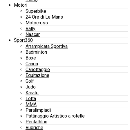
Motori
Superbike
24 Ore di Le Mans
Motocross
Rally
Nascar
Sport360
Arrampicata Sportiva
Badminton
Boxe
Canoa
Canottaggio
Equitazione
Golf
Judo
Karate
Lotta
MMA
Paralimpiadi
Pattinaggio Artistico a rotelle
Pentathlon
Rubriche