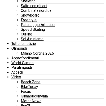
Skeleton
Salto con gli sci
Combinata nordica
Snowboard
Freestyle
Pattinaggio Artistico
Speed Skating
Curling
Sci Alpinismo
Tutte le notizie
Olimpiadi
Milano Cortina 2026
Approfondimenti
World Games
Paralimpiadi
Accedi
Video
Beach Zone
BikeToday
Focus
Ginnasticomania
Motor News
Run2U