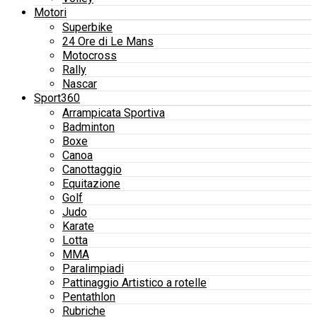
Motori
Superbike
24 Ore di Le Mans
Motocross
Rally
Nascar
Sport360
Arrampicata Sportiva
Badminton
Boxe
Canoa
Canottaggio
Equitazione
Golf
Judo
Karate
Lotta
MMA
Paralimpiadi
Pattinaggio Artistico a rotelle
Pentathlon
Rubriche