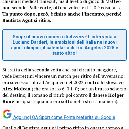
chiama il medical timeout, ma il livello di gioco di Matteo
non scende. Palle corte, ottime volée, e il 4-0 è cosa fatta.
Un punto dopo, però, è finito anche l’incontro, perché
Bautista Agut si ritira.
Scopri il nuovo numero di
Azzurra
! L'intervista a
Luciano Darderi, le ambizioni dell'Italia nei nuovi
sport olimpici, il calendario di Los Angeles 2028 e
tanto altro!
Si tratta della seconda volta che, sul circuito maggiore,
vede Berrettini vincere un match per ritiro dell’avversario:
era successo solo ad Acapulco nel 2023 contro lo slovacco
Alex Molcan
(che era sotto 6-0 1-0; per un brutto scherzo
del destino, il romano si ritirò poi contro il danese
Holger
Rune
nei quarti quando era sotto nella stessa maniera).
Aggiungi OA Sport come
Fonte preferita su Google
Quello di Bautista Agut è il primo ritiro in questo torneo a