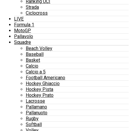
Ranking UCI
Strada
Ciclocross
LIVE
Formula 1
MotoGP
Pallavolo
Squadre
Beach Volley
Baseball
Basket
Calcio
Calcio a 5
Football Americano
Hockey Ghiaccio
Hockey Pista
Hockey Prato
Lacrosse
Pallamano
Pallanuoto
Rugby
Softball
Volley