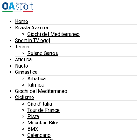
Home
Rivista Azzurra
Giochi del Mediterraneo
Sport in TV oggi
Tennis
Roland Garros
Atletica
Nuoto
Ginnastica
Artistica
Ritmica
Giochi del Mediterraneo
Ciclismo
Giro d’Italia
Tour de France
Pista
Mountain Bike
BMX
Calendario