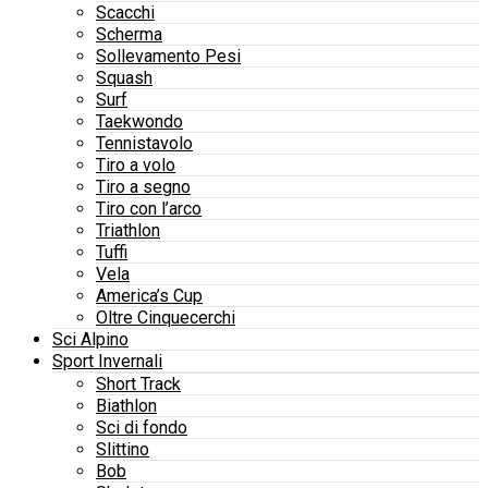
Scacchi
Scherma
Sollevamento Pesi
Squash
Surf
Taekwondo
Tennistavolo
Tiro a volo
Tiro a segno
Tiro con l’arco
Triathlon
Tuffi
Vela
America’s Cup
Oltre Cinquecerchi
Sci Alpino
Sport Invernali
Short Track
Biathlon
Sci di fondo
Slittino
Bob