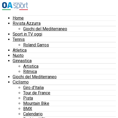
Home
Rivista Azzurra
Giochi del Mediterraneo
Sport in TV oggi
Tennis
Roland Garros
Atletica
Nuoto
Ginnastica
Artistica
Ritmica
Giochi del Mediterraneo
Ciclismo
Giro d’Italia
Tour de France
Pista
Mountain Bike
BMX
Calendario