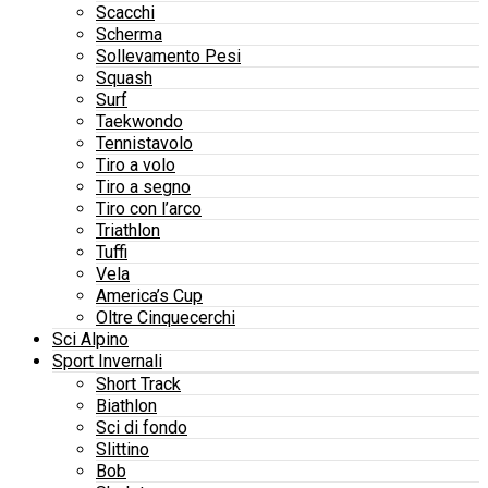
Scacchi
Scherma
Sollevamento Pesi
Squash
Surf
Taekwondo
Tennistavolo
Tiro a volo
Tiro a segno
Tiro con l’arco
Triathlon
Tuffi
Vela
America’s Cup
Oltre Cinquecerchi
Sci Alpino
Sport Invernali
Short Track
Biathlon
Sci di fondo
Slittino
Bob