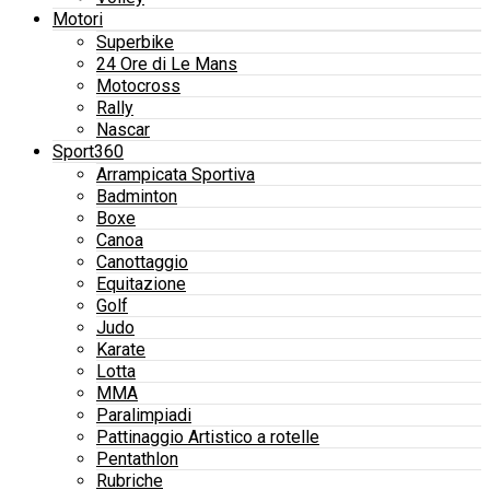
Motori
Superbike
24 Ore di Le Mans
Motocross
Rally
Nascar
Sport360
Arrampicata Sportiva
Badminton
Boxe
Canoa
Canottaggio
Equitazione
Golf
Judo
Karate
Lotta
MMA
Paralimpiadi
Pattinaggio Artistico a rotelle
Pentathlon
Rubriche