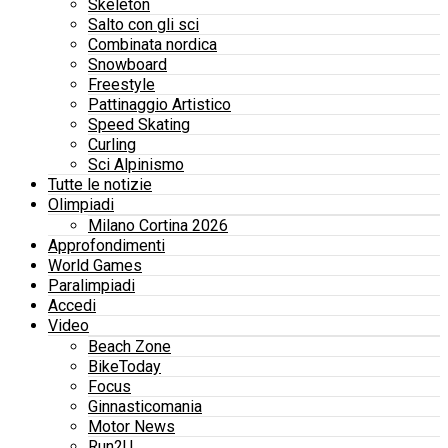
Skeleton
Salto con gli sci
Combinata nordica
Snowboard
Freestyle
Pattinaggio Artistico
Speed Skating
Curling
Sci Alpinismo
Tutte le notizie
Olimpiadi
Milano Cortina 2026
Approfondimenti
World Games
Paralimpiadi
Accedi
Video
Beach Zone
BikeToday
Focus
Ginnasticomania
Motor News
Run2U