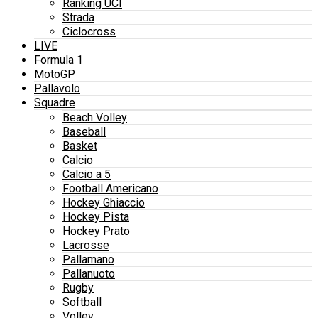
Ranking UCI
Strada
Ciclocross
LIVE
Formula 1
MotoGP
Pallavolo
Squadre
Beach Volley
Baseball
Basket
Calcio
Calcio a 5
Football Americano
Hockey Ghiaccio
Hockey Pista
Hockey Prato
Lacrosse
Pallamano
Pallanuoto
Rugby
Softball
Volley