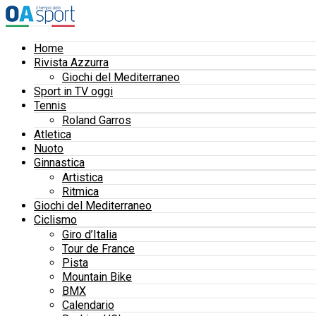
Home
Rivista Azzurra
Giochi del Mediterraneo
Sport in TV oggi
Tennis
Roland Garros
Atletica
Nuoto
Ginnastica
Artistica
Ritmica
Giochi del Mediterraneo
Ciclismo
Giro d’Italia
Tour de France
Pista
Mountain Bike
BMX
Calendario