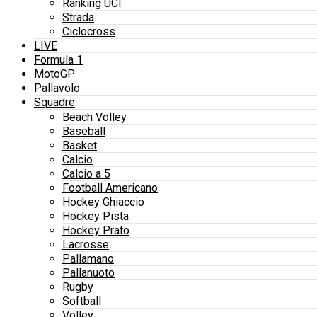
Ranking UCI
Strada
Ciclocross
LIVE
Formula 1
MotoGP
Pallavolo
Squadre
Beach Volley
Baseball
Basket
Calcio
Calcio a 5
Football Americano
Hockey Ghiaccio
Hockey Pista
Hockey Prato
Lacrosse
Pallamano
Pallanuoto
Rugby
Softball
Volley