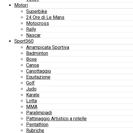
Motori
Superbike
24 Ore di Le Mans
Motocross
Rally
Nascar
Sport360
Arrampicata Sportiva
Badminton
Boxe
Canoa
Canottaggio
Equitazione
Golf
Judo
Karate
Lotta
MMA
Paralimpiadi
Pattinaggio Artistico a rotelle
Pentathlon
Rubriche