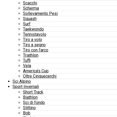
Scacchi
Scherma
Sollevamento Pesi
Squash
Surf
Taekwondo
Tennistavolo
Tiro a volo
Tiro a segno
Tiro con l’arco
Triathlon
Tuffi
Vela
America’s Cup
Oltre Cinquecerchi
Sci Alpino
Sport Invernali
Short Track
Biathlon
Sci di fondo
Slittino
Bob