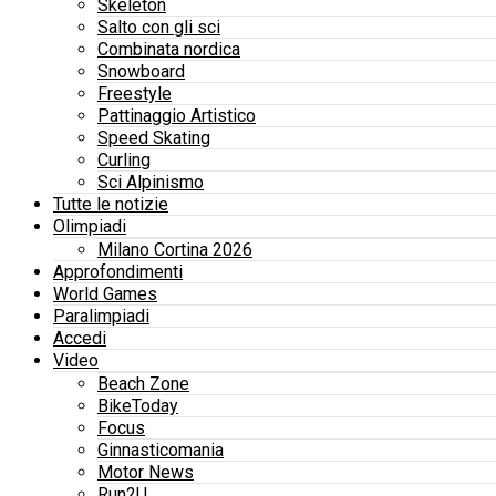
Skeleton
Salto con gli sci
Combinata nordica
Snowboard
Freestyle
Pattinaggio Artistico
Speed Skating
Curling
Sci Alpinismo
Tutte le notizie
Olimpiadi
Milano Cortina 2026
Approfondimenti
World Games
Paralimpiadi
Accedi
Video
Beach Zone
BikeToday
Focus
Ginnasticomania
Motor News
Run2U