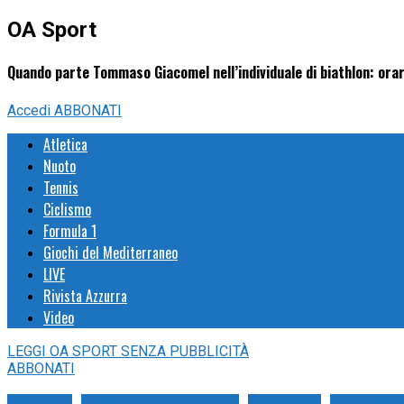
OA Sport
Quando parte Tommaso Giacomel nell’individuale di biathlon: orario
Accedi
ABBONATI
Atletica
Nuoto
Tennis
Ciclismo
Formula 1
Giochi del Mediterraneo
LIVE
Rivista Azzurra
Video
LEGGI
OA SPORT
SENZA PUBBLICITÀ
ABBONATI