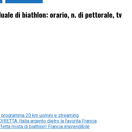
v
Sport Invernali
le di biathlon: orario, n. di pettorale, tv
26: programma 20 km uomini e streaming
IRETTA: Italia argento dietro la favorita Francia
ffetta mista di biathlon! Francia imprendibile