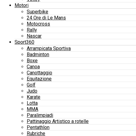
Motori
Superbike
24 Ore di Le Mans
Motocross
Rally
Nascar
Sport360
Arrampicata Sportiva
Badminton
Boxe
Canoa
Canottaggio
Equitazione
Golf
Judo
Karate
Lotta
MMA
Paralimpiadi
Pattinaggio Artistico a rotelle
Pentathlon
Rubriche