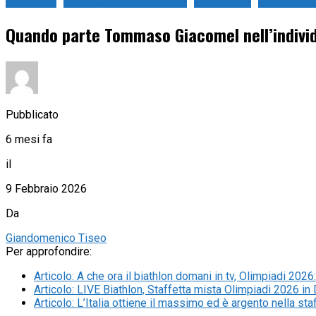
Biathlon
Milano Cortina 2026
Olimpiadi
Sport in t
Quando parte Tommaso Giacomel nell’individua
Pubblicato
6 mesi fa
il
9 Febbraio 2026
Da
Giandomenico Tiseo
Per approfondire:
Articolo
:
A che ora il biathlon domani in tv, Olimpiadi 20
Articolo
:
LIVE Biathlon, Staffetta mista Olimpiadi 2026 in D
Articolo
:
L’Italia ottiene il massimo ed è argento nella sta