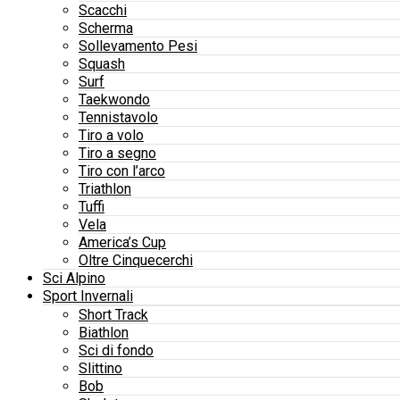
Scacchi
Scherma
Sollevamento Pesi
Squash
Surf
Taekwondo
Tennistavolo
Tiro a volo
Tiro a segno
Tiro con l’arco
Triathlon
Tuffi
Vela
America’s Cup
Oltre Cinquecerchi
Sci Alpino
Sport Invernali
Short Track
Biathlon
Sci di fondo
Slittino
Bob