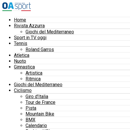
Home
Rivista Azzurra
Giochi del Mediterraneo
Sport in TV oggi
Tennis
Roland Garros
Atletica
Nuoto
Ginnastica
Artistica
Ritmica
Giochi del Mediterraneo
Ciclismo
Giro d’Italia
Tour de France
Pista
Mountain Bike
BMX
Calendario