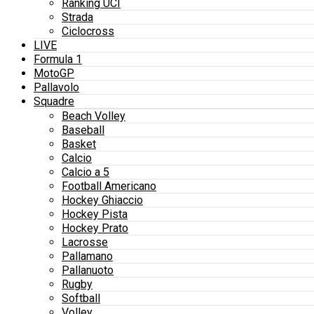
Ranking UCI
Strada
Ciclocross
LIVE
Formula 1
MotoGP
Pallavolo
Squadre
Beach Volley
Baseball
Basket
Calcio
Calcio a 5
Football Americano
Hockey Ghiaccio
Hockey Pista
Hockey Prato
Lacrosse
Pallamano
Pallanuoto
Rugby
Softball
Volley