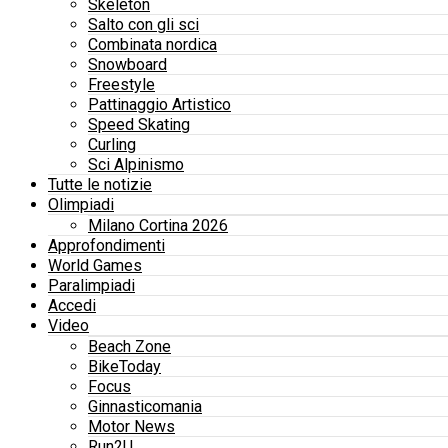
Skeleton
Salto con gli sci
Combinata nordica
Snowboard
Freestyle
Pattinaggio Artistico
Speed Skating
Curling
Sci Alpinismo
Tutte le notizie
Olimpiadi
Milano Cortina 2026
Approfondimenti
World Games
Paralimpiadi
Accedi
Video
Beach Zone
BikeToday
Focus
Ginnasticomania
Motor News
Run2U