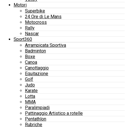
Motori
Superbike
24 Ore di Le Mans
Motocross
Rally
Nascar
Sport360
Arrampicata Sportiva
Badminton
Boxe
Canoa
Canottaggio
Equitazione
Golf
Judo
Karate
Lotta
MMA
Paralimpiadi
Pattinaggio Artistico a rotelle
Pentathlon
Rubriche