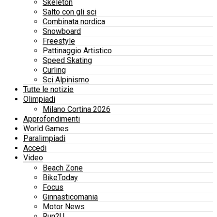
Skeleton
Salto con gli sci
Combinata nordica
Snowboard
Freestyle
Pattinaggio Artistico
Speed Skating
Curling
Sci Alpinismo
Tutte le notizie
Olimpiadi
Milano Cortina 2026
Approfondimenti
World Games
Paralimpiadi
Accedi
Video
Beach Zone
BikeToday
Focus
Ginnasticomania
Motor News
Run2U