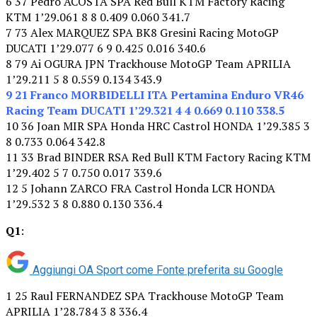
6 37 Pedro ACOSTA SPA Red Bull KTM Factory Racing
KTM 1’29.061 8 8 0.409 0.060 341.7
7 73 Alex MARQUEZ SPA BK8 Gresini Racing MotoGP
DUCATI 1’29.077 6 9 0.425 0.016 340.6
8 79 Ai OGURA JPN Trackhouse MotoGP Team APRILIA
1’29.211 5 8 0.559 0.134 343.9
9 21 Franco MORBIDELLI ITA Pertamina Enduro VR46
Racing Team DUCATI 1’29.321 4 4 0.669 0.110 338.5
10 36 Joan MIR SPA Honda HRC Castrol HONDA 1’29.385 3
8 0.733 0.064 342.8
11 33 Brad BINDER RSA Red Bull KTM Factory Racing KTM
1’29.402 5 7 0.750 0.017 339.6
12 5 Johann ZARCO FRA Castrol Honda LCR HONDA
1’29.532 3 8 0.880 0.130 336.4
Q1
:
Aggiungi OA Sport come
Fonte preferita su Google
1 25 Raul FERNANDEZ SPA Trackhouse MotoGP Team
APRILIA 1’28.784 3 8 336.4