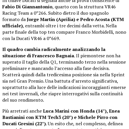
In chiave Ducati si segnala anche la prova consistente di
Fabio Di Giannantonio
, quarto con la struttura VR46
Racing Team a 0”266. Subito dietro il duo spagnolo
formato da
Jorge Martin (Aprilia) e Pedro Acosta (KTM
ufficiale)
, entrambi oltre i tre decimi dalla vetta. Nella
parte finale della top ten compare Franco Morbidelli, nono
con la Ducati VR46 a 0”669.
Il quadro cambia radicalmente analizzando la
situazione di Francesco Bagnaia
. Il piemontese non ha
superato il taglio della Q1, terminando terzo nella sessione
preliminare e mancando l’accesso alla fase decisiva.
Scatterà quindi dalla tredicesima posizione sia nella Sprint
sia nel Gran Premio. Una battuta d’arresto significativa,
soprattutto alla luce delle indicazioni incoraggianti emerse
nei test invernali, che riapre interrogativi sulla continuità
del suo rendimento.
Più arretrati anche
Luca Marini con Honda (14°), Enea
Bastianini con KTM Tech3 (20°) e Michele Pirro con
Ducati Gresini (22°)
. Un esito che, nel complesso, delinea