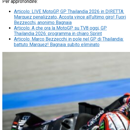
Per approfondire:
Articolo
:
LIVE MotoGP, GP Thailandia 2026 in DIRETTA:
Marquez penalizzato, Acosta vince all’ultimo giro! Fuori
Bezzecchi, anonimo Bagnaia
Articolo
:
A che ora la MotoGP su TV8 oggi, GP
Thailandia 2026: programma in chiaro Sprint
Articolo
:
Marco Bezzecchi in pole nel GP di Thailandia:
battuto Marquez! Bagnaia subito eliminato