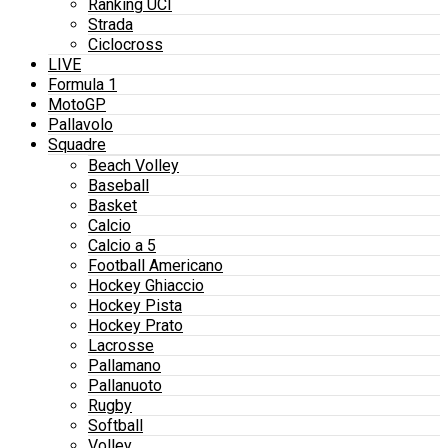
Ranking UCI
Strada
Ciclocross
LIVE
Formula 1
MotoGP
Pallavolo
Squadre
Beach Volley
Baseball
Basket
Calcio
Calcio a 5
Football Americano
Hockey Ghiaccio
Hockey Pista
Hockey Prato
Lacrosse
Pallamano
Pallanuoto
Rugby
Softball
Volley