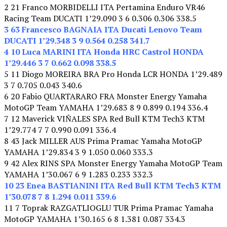
2 21 Franco MORBIDELLI ITA Pertamina Enduro VR46
Racing Team DUCATI 1’29.090 3 6 0.306 0.306 338.5
3 63 Francesco BAGNAIA ITA Ducati Lenovo Team
DUCATI 1’29.348 3 9 0.564 0.258 341.7
4 10 Luca MARINI ITA Honda HRC Castrol HONDA
1’29.446 3 7 0.662 0.098 338.5
5 11 Diogo MOREIRA BRA Pro Honda LCR HONDA 1’29.489
3 7 0.705 0.043 340.6
6 20 Fabio QUARTARARO FRA Monster Energy Yamaha
MotoGP Team YAMAHA 1’29.683 8 9 0.899 0.194 336.4
7 12 Maverick VIÑALES SPA Red Bull KTM Tech3 KTM
1’29.774 7 7 0.990 0.091 336.4
8 43 Jack MILLER AUS Prima Pramac Yamaha MotoGP
YAMAHA 1’29.834 3 9 1.050 0.060 333.3
9 42 Alex RINS SPA Monster Energy Yamaha MotoGP Team
YAMAHA 1’30.067 6 9 1.283 0.233 332.3
10 23 Enea BASTIANINI ITA Red Bull KTM Tech3 KTM
1’30.078 7 8 1.294 0.011 339.6
11 7 Toprak RAZGATLIOGLU TUR Prima Pramac Yamaha
MotoGP YAMAHA 1’30.165 6 8 1.381 0.087 334.3