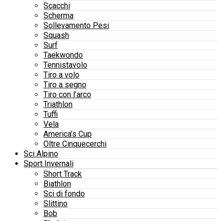
Scacchi
Scherma
Sollevamento Pesi
Squash
Surf
Taekwondo
Tennistavolo
Tiro a volo
Tiro a segno
Tiro con l’arco
Triathlon
Tuffi
Vela
America’s Cup
Oltre Cinquecerchi
Sci Alpino
Sport Invernali
Short Track
Biathlon
Sci di fondo
Slittino
Bob