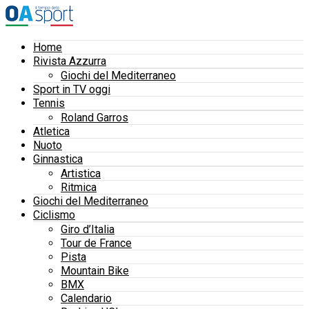
Home
Rivista Azzurra
Giochi del Mediterraneo
Sport in TV oggi
Tennis
Roland Garros
Atletica
Nuoto
Ginnastica
Artistica
Ritmica
Giochi del Mediterraneo
Ciclismo
Giro d’Italia
Tour de France
Pista
Mountain Bike
BMX
Calendario