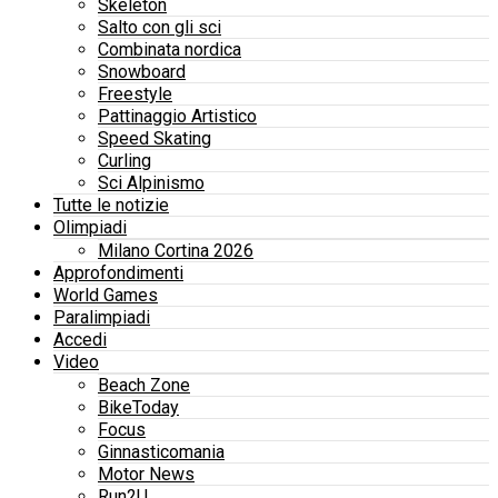
Skeleton
Salto con gli sci
Combinata nordica
Snowboard
Freestyle
Pattinaggio Artistico
Speed Skating
Curling
Sci Alpinismo
Tutte le notizie
Olimpiadi
Milano Cortina 2026
Approfondimenti
World Games
Paralimpiadi
Accedi
Video
Beach Zone
BikeToday
Focus
Ginnasticomania
Motor News
Run2U