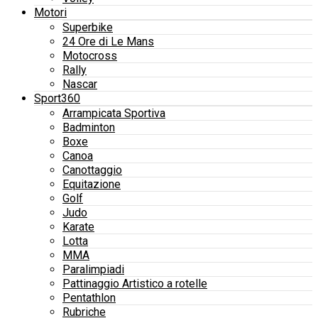
Motori
Superbike
24 Ore di Le Mans
Motocross
Rally
Nascar
Sport360
Arrampicata Sportiva
Badminton
Boxe
Canoa
Canottaggio
Equitazione
Golf
Judo
Karate
Lotta
MMA
Paralimpiadi
Pattinaggio Artistico a rotelle
Pentathlon
Rubriche