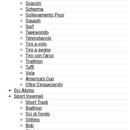
Scacchi
Scherma
Sollevamento Pesi
Squash
Surf
Taekwondo
Tennistavolo
Tiro a volo
Tiro a segno
Tiro con l’arco
Triathlon
Tuffi
Vela
America’s Cup
Oltre Cinquecerchi
Sci Alpino
Sport Invernali
Short Track
Biathlon
Sci di fondo
Slittino
Bob