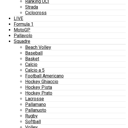
Ranking UCI
Strada
Ciclocross
LIVE
Formula 1
MotoGP
Pallavolo
Squadre
Beach Volley
Baseball
Basket
Calcio
Calcio a 5
Football Americano
Hockey Ghiaccio
Hockey Pista
Hockey Prato
Lacrosse
Pallamano
Pallanuoto
Rugby
Softball
Volley