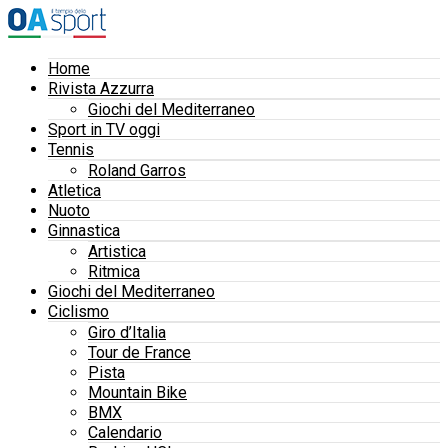
Home
Rivista Azzurra
Giochi del Mediterraneo
Sport in TV oggi
Tennis
Roland Garros
Atletica
Nuoto
Ginnastica
Artistica
Ritmica
Giochi del Mediterraneo
Ciclismo
Giro d’Italia
Tour de France
Pista
Mountain Bike
BMX
Calendario