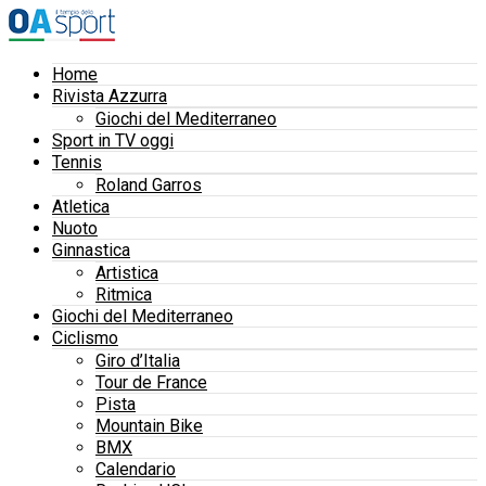
Home
Rivista Azzurra
Giochi del Mediterraneo
Sport in TV oggi
Tennis
Roland Garros
Atletica
Nuoto
Ginnastica
Artistica
Ritmica
Giochi del Mediterraneo
Ciclismo
Giro d’Italia
Tour de France
Pista
Mountain Bike
BMX
Calendario