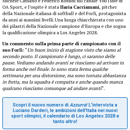
Michele Cassano e Federico Rossini sul canale YouTube di
OA Sport, e l’ospite è stata
Ilaria Cacciamani
, pitcher
della Nazionale italiana di softball e del Forlì, protagonista
da anni ai massimi livelli. Una lunga chiacchierata con uno
dei pilastri della Nazionale campione d’Europa e che sogna
la qualificazione olimpica a Los Angeles 2028.
Un commento sulla prima parte di campionato con il
suo Forlì
: “
Un buon inizio di stagione visto che siamo al
secondo posto. Il campionato è lungo, ci saranno delle
pause. Vediamo andando avanti se riusciamo ad arrivare in
forma anche nel finale. Io sono stata ferma qualche
settimana per una distorsione, ma sono tornata abbastanza
in fretta, ma la squadra è compatta e anche quando manca
qualcuno riusciamo comunque ad andare avanti
“.
Scopri il nuovo numero di
Azzurra
! L'intervista a
Luciano Darderi, le ambizioni dell'Italia nei nuovi
sport olimpici, il calendario di Los Angeles 2028 e
tanto altro!