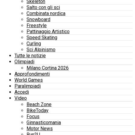
Skeleton
Salto con gli sci
Combinata nordica
Snowboard
Freestyle
Pattinaggio Artistico
Speed Skating
Curling
Sci Alpinismo
Tutte le notizie
Olimpiadi
Milano Cortina 2026
Approfondimenti
World Games
Paralimpiadi
Accedi
Video
Beach Zone
BikeToday
Focus
Ginnasticomania
Motor News
Run2U