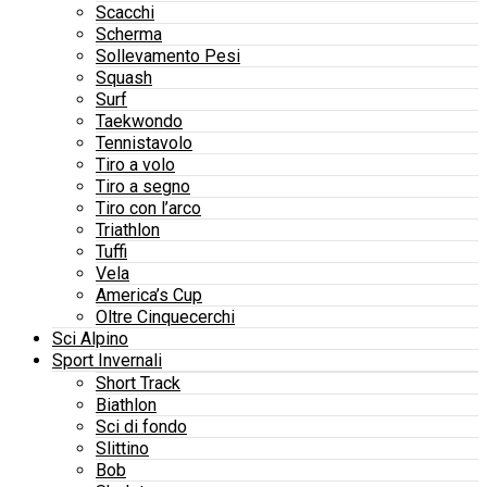
Scacchi
Scherma
Sollevamento Pesi
Squash
Surf
Taekwondo
Tennistavolo
Tiro a volo
Tiro a segno
Tiro con l’arco
Triathlon
Tuffi
Vela
America’s Cup
Oltre Cinquecerchi
Sci Alpino
Sport Invernali
Short Track
Biathlon
Sci di fondo
Slittino
Bob