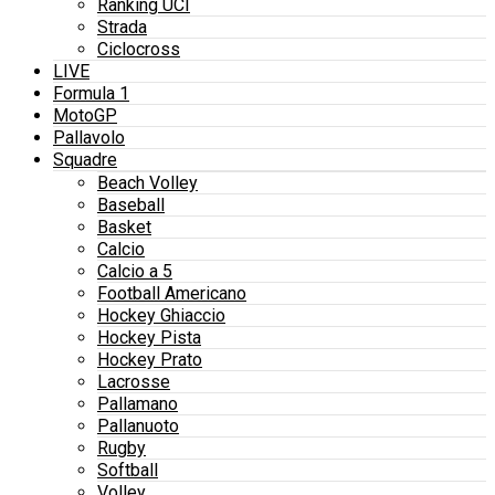
Ranking UCI
Strada
Ciclocross
LIVE
Formula 1
MotoGP
Pallavolo
Squadre
Beach Volley
Baseball
Basket
Calcio
Calcio a 5
Football Americano
Hockey Ghiaccio
Hockey Pista
Hockey Prato
Lacrosse
Pallamano
Pallanuoto
Rugby
Softball
Volley