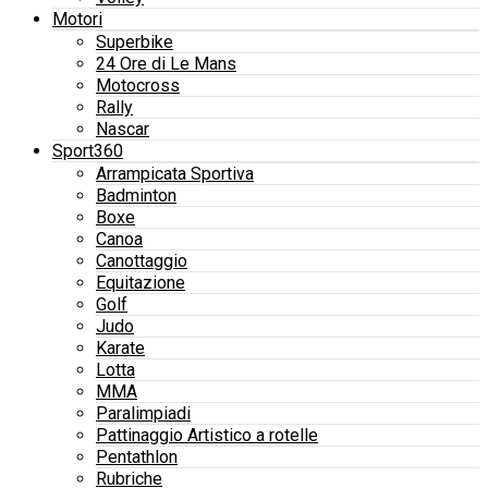
Motori
Superbike
24 Ore di Le Mans
Motocross
Rally
Nascar
Sport360
Arrampicata Sportiva
Badminton
Boxe
Canoa
Canottaggio
Equitazione
Golf
Judo
Karate
Lotta
MMA
Paralimpiadi
Pattinaggio Artistico a rotelle
Pentathlon
Rubriche