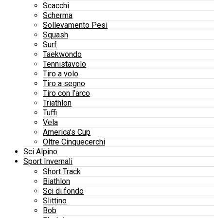
Scacchi
Scherma
Sollevamento Pesi
Squash
Surf
Taekwondo
Tennistavolo
Tiro a volo
Tiro a segno
Tiro con l’arco
Triathlon
Tuffi
Vela
America’s Cup
Oltre Cinquecerchi
Sci Alpino
Sport Invernali
Short Track
Biathlon
Sci di fondo
Slittino
Bob