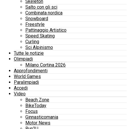
Skeleton
Salto con gli sci
Combinata nordica
Snowboard
Freestyle
Pattinaggio Artistico
Speed Skating
Curling
Sci Alpinismo
Tutte le notizie
Olimpiadi
Milano Cortina 2026
Approfondimenti
World Games
Paralimpiadi
Accedi
Video
Beach Zone
BikeToday
Focus
Ginnasticomania
Motor News
Run2U