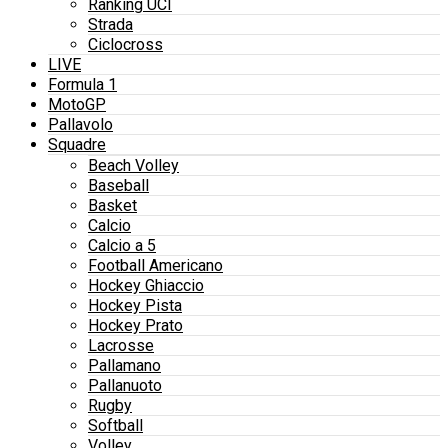
Ranking UCI
Strada
Ciclocross
LIVE
Formula 1
MotoGP
Pallavolo
Squadre
Beach Volley
Baseball
Basket
Calcio
Calcio a 5
Football Americano
Hockey Ghiaccio
Hockey Pista
Hockey Prato
Lacrosse
Pallamano
Pallanuoto
Rugby
Softball
Volley