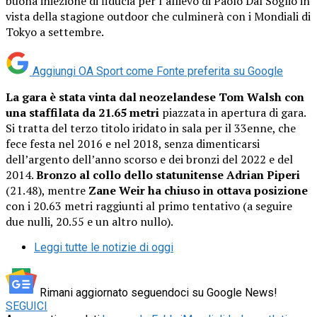
buona iniezione di fiducia per l’allievo di Paolo Dal Soglio in
vista della stagione outdoor che culminerà con i Mondiali di
Tokyo a settembre.
Aggiungi OA Sport come
Fonte preferita su Google
La gara è stata vinta dal neozelandese Tom Walsh con
una staffilata da 21.65 metri
piazzata in apertura di gara.
Si tratta del terzo titolo iridato in sala per il 33enne, che
fece festa nel 2016 e nel 2018, senza dimenticarsi
dell’argento dell’anno scorso e dei bronzi del 2022 e del
2014.
Bronzo al collo dello statunitense Adrian Piperi
(21.48), mentre
Zane Weir ha chiuso in ottava posizione
con i 20.63 metri raggiunti al primo tentativo (a seguire
due nulli, 20.55 e un altro nullo).
Leggi tutte le notizie di oggi
Rimani aggiornato seguendoci su Google News!
SEGUICI