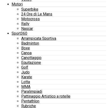
Motori
Superbike
24 Ore di Le Mans
Motocross
Rally
Nascar
Sport360
Arrampicata Sportiva
Badminton
Boxe
Canoa
Canottaggio
Equitazione
Golf
Judo
Karate
Lotta
MMA
Paralimpiadi
Pattinaggio Artistico a rotelle
Pentathlon
Rubriche