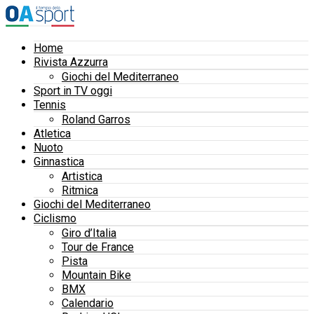
Home
Rivista Azzurra
Giochi del Mediterraneo
Sport in TV oggi
Tennis
Roland Garros
Atletica
Nuoto
Ginnastica
Artistica
Ritmica
Giochi del Mediterraneo
Ciclismo
Giro d’Italia
Tour de France
Pista
Mountain Bike
BMX
Calendario