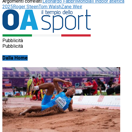
Argomenti correlati:
Leonardo Fabbri
Mondiali Indoor atletica
2025
Roger Steen
Tom Walsh
Zane Weir
Pubblicità
Pubblicità
Dalla Home