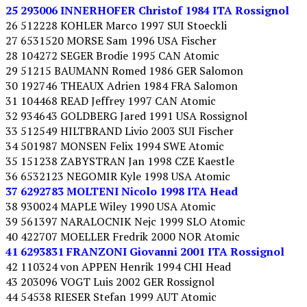
25 293006 INNERHOFER Christof 1984 ITA Rossignol
26 512228 KOHLER Marco 1997 SUI Stoeckli
27 6531520 MORSE Sam 1996 USA Fischer
28 104272 SEGER Brodie 1995 CAN Atomic
29 51215 BAUMANN Romed 1986 GER Salomon
30 192746 THEAUX Adrien 1984 FRA Salomon
31 104468 READ Jeffrey 1997 CAN Atomic
32 934643 GOLDBERG Jared 1991 USA Rossignol
33 512549 HILTBRAND Livio 2003 SUI Fischer
34 501987 MONSEN Felix 1994 SWE Atomic
35 151238 ZABYSTRAN Jan 1998 CZE Kaestle
36 6532123 NEGOMIR Kyle 1998 USA Atomic
37 6292783 MOLTENI Nicolo 1998 ITA Head
38 930024 MAPLE Wiley 1990 USA Atomic
39 561397 NARALOCNIK Nejc 1999 SLO Atomic
40 422707 MOELLER Fredrik 2000 NOR Atomic
41 6293831 FRANZONI Giovanni 2001 ITA Rossignol
42 110324 von APPEN Henrik 1994 CHI Head
43 203096 VOGT Luis 2002 GER Rossignol
44 54538 RIESER Stefan 1999 AUT Atomic