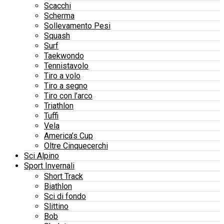
Scacchi
Scherma
Sollevamento Pesi
Squash
Surf
Taekwondo
Tennistavolo
Tiro a volo
Tiro a segno
Tiro con l’arco
Triathlon
Tuffi
Vela
America’s Cup
Oltre Cinquecerchi
Sci Alpino
Sport Invernali
Short Track
Biathlon
Sci di fondo
Slittino
Bob