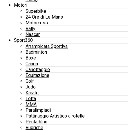
Motori
Superbike
24 Ore di Le Mans
Motocross
Rally
Nascar
Sport360
Arrampicata Sportiva
Badminton
Boxe
Canoa
Canottaggio
Equitazione
Golf
Judo
Karate
Lotta
MMA
Paralimpiadi
Pattinaggio Artistico a rotelle
Pentathlon
Rubriche