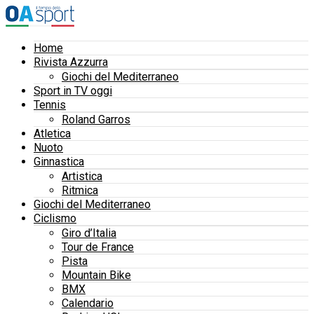
Home
Rivista Azzurra
Giochi del Mediterraneo
Sport in TV oggi
Tennis
Roland Garros
Atletica
Nuoto
Ginnastica
Artistica
Ritmica
Giochi del Mediterraneo
Ciclismo
Giro d’Italia
Tour de France
Pista
Mountain Bike
BMX
Calendario