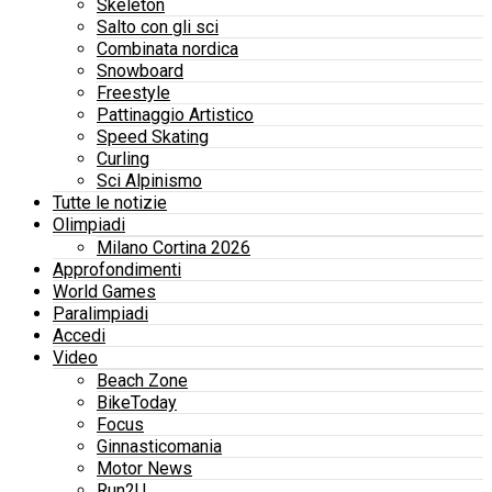
Skeleton
Salto con gli sci
Combinata nordica
Snowboard
Freestyle
Pattinaggio Artistico
Speed Skating
Curling
Sci Alpinismo
Tutte le notizie
Olimpiadi
Milano Cortina 2026
Approfondimenti
World Games
Paralimpiadi
Accedi
Video
Beach Zone
BikeToday
Focus
Ginnasticomania
Motor News
Run2U