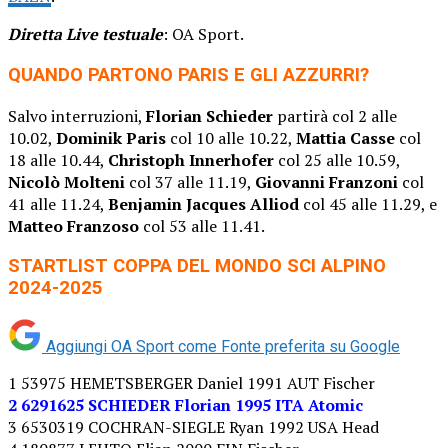
Diretta Live testuale
: OA Sport.
QUANDO PARTONO PARIS E GLI AZZURRI?
Salvo interruzioni,
Florian Schieder
partirà col 2 alle
10.02,
Dominik Paris
col 10 alle 10.22,
Mattia Casse
col
18 alle 10.44,
Christoph Innerhofer
col 25 alle 10.59,
Nicolò Molteni
col 37 alle 11.19,
Giovanni Franzoni
col
41 alle 11.24,
Benjamin Jacques Alliod
col 45 alle 11.29, e
Matteo Franzoso
col 53 alle 11.41.
STARTLIST COPPA DEL MONDO SCI ALPINO
2024-2025
Aggiungi OA Sport come
Fonte preferita su Google
1 53975 HEMETSBERGER Daniel 1991 AUT Fischer
2 6291625 SCHIEDER Florian 1995 ITA Atomic
3 6530319 COCHRAN-SIEGLE Ryan 1992 USA Head