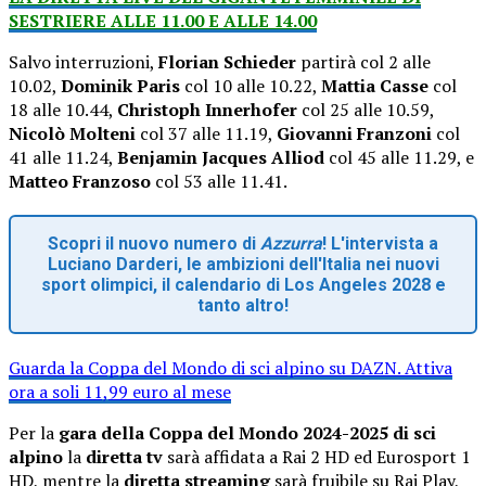
SESTRIERE ALLE 11.00 E ALLE 14.00
Salvo interruzioni,
Florian Schieder
partirà col 2 alle
10.02,
Dominik Paris
col 10 alle 10.22,
Mattia Casse
col
18 alle 10.44,
Christoph Innerhofer
col 25 alle 10.59,
Nicolò Molteni
col 37 alle 11.19,
Giovanni Franzoni
col
41 alle 11.24,
Benjamin Jacques Alliod
col 45 alle 11.29, e
Matteo Franzoso
col 53 alle 11.41.
Scopri il nuovo numero di
Azzurra
! L'intervista a
Luciano Darderi, le ambizioni dell'Italia nei nuovi
sport olimpici, il calendario di Los Angeles 2028 e
tanto altro!
Guarda la Coppa del Mondo di sci alpino su DAZN. Attiva
ora a soli 11,99 euro al mese
Per la
gara della Coppa del Mondo 2024-2025 di sci
alpino
la
diretta tv
sarà affidata a Rai 2 HD ed Eurosport 1
HD, mentre la
diretta streaming
sarà fruibile su Rai Play,