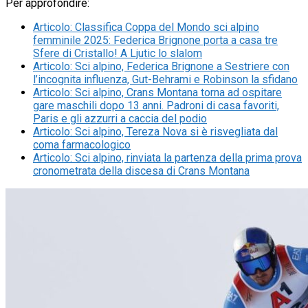
Per approfondire:
Articolo
:
Classifica Coppa del Mondo sci alpino
femminile 2025: Federica Brignone porta a casa tre
Sfere di Cristallo! A Ljutic lo slalom
Articolo
:
Sci alpino, Federica Brignone a Sestriere con
l’incognita influenza, Gut-Behrami e Robinson la sfidano
Articolo
:
Sci alpino, Crans Montana torna ad ospitare
gare maschili dopo 13 anni. Padroni di casa favoriti,
Paris e gli azzurri a caccia del podio
Articolo
:
Sci alpino, Tereza Nova si è risvegliata dal
coma farmacologico
Articolo
:
Sci alpino, rinviata la partenza della prima prova
cronometrata della discesa di Crans Montana