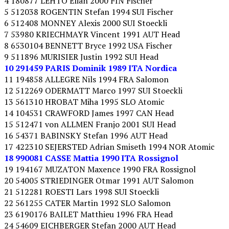
4 180877 LEHTO Elian 2000 FIN Fischer
5 512038 ROGENTIN Stefan 1994 SUI Fischer
6 512408 MONNEY Alexis 2000 SUI Stoeckli
7 53980 KRIECHMAYR Vincent 1991 AUT Head
8 6530104 BENNETT Bryce 1992 USA Fischer
9 511896 MURISIER Justin 1992 SUI Head
10 291459 PARIS Dominik 1989 ITA Nordica
11 194858 ALLEGRE Nils 1994 FRA Salomon
12 512269 ODERMATT Marco 1997 SUI Stoeckli
13 561310 HROBAT Miha 1995 SLO Atomic
14 104531 CRAWFORD James 1997 CAN Head
15 512471 von ALLMEN Franjo 2001 SUI Head
16 54371 BABINSKY Stefan 1996 AUT Head
17 422310 SEJERSTED Adrian Smiseth 1994 NOR Atomic
18 990081 CASSE Mattia 1990 ITA Rossignol
19 194167 MUZATON Maxence 1990 FRA Rossignol
20 54005 STRIEDINGER Otmar 1991 AUT Salomon
21 512281 ROESTI Lars 1998 SUI Stoeckli
22 561255 CATER Martin 1992 SLO Salomon
23 6190176 BAILET Matthieu 1996 FRA Head
24 54609 EICHBERGER Stefan 2000 AUT Head