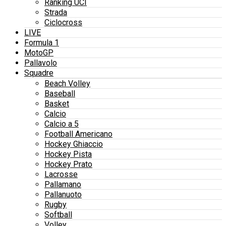
Ranking UCI
Strada
Ciclocross
LIVE
Formula 1
MotoGP
Pallavolo
Squadre
Beach Volley
Baseball
Basket
Calcio
Calcio a 5
Football Americano
Hockey Ghiaccio
Hockey Pista
Hockey Prato
Lacrosse
Pallamano
Pallanuoto
Rugby
Softball
Volley