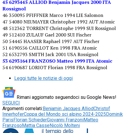
45 6293445 ALLIOD Benjamin Jacques 2000 ITA
Rossignol
46 350095 PFIFFNER Marco 1994 LIE Salomon
47 54080 NEUMAYER Christopher 1992 AUT Atomic
48 512362 TORRENT Christophe 1999 SUI Rossignol
49 512410 ZULAUF Gael 2000 SUI Fischer
50 54445 HAASER Raphael 1997 AUT Fischer
51 6190556 CAILLOT Ken 1998 FRA Atomic
52 6532793 SMITH Jack 2001 USA Rossignol
53 6293164 FRANZOSO Matteo 1999 ITA Atomic
54 6190687 LORIOT Florian 1998 FRA Rossignol
Leggi tutte le notizie di oggi
Rimani aggiornato seguendoci su Google News!
SEGUICI
Argomenti correlati:
Benjamin Jacques Alliod
Christof
Innerhofer
Coppa del Mondo sci alpino 2024-2025
Dominik
Paris
Florian Schieder
Giovanni Franzoni
Matteo
Franzoso
Mattia Casse
Nicolò Molteni