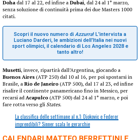
Doha
dal 17 al 22, ed infine a
Dubai
, dal 24 al 1° marzo,
senza soluzione di continuità prima dei due Masters 1000
citati.
Scopri il nuovo numero di
Azzurra
! L'intervista a
Luciano Darderi, le ambizioni dell'Italia nei nuovi
sport olimpici, il calendario di Los Angeles 2028 e
tanto altro!
Musetti
, invece, ripartirà dall’Argentina, giocando a
Buenos Aires
(ATP 250) dal 10 al 16, per poi spostarsi in
Brasile, a
Rio de Janeiro
(ATP 500), dal 17 al 23, ed infine
risalire il continente panamericano fino in Messico, per
recarsi ad
Acapulco
(ATP 500) dal 24 al 1° marzo, e poi
fare rotta verso gli
States
.
La classifica delle settimane al n.1: Djokovic e Federer
imprendibili? Sinner scala le gerarchie
CALENDARI MATTEO BERRETTINI E