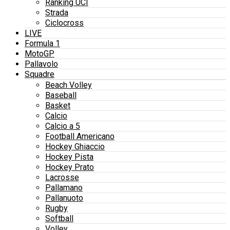
Ranking UCI
Strada
Ciclocross
LIVE
Formula 1
MotoGP
Pallavolo
Squadre
Beach Volley
Baseball
Basket
Calcio
Calcio a 5
Football Americano
Hockey Ghiaccio
Hockey Pista
Hockey Prato
Lacrosse
Pallamano
Pallanuoto
Rugby
Softball
Volley