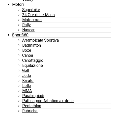
Motori
Superbike
24 Ore di Le Mans
Motocross
Rally
Nascar
Sport360
Arrampicata Sportiva
Badminton
Boxe
Canoa
Canottaggio
Equitazione
Golf
Judo
Karate
Lotta
MMA
Paralimpiadi
Pattinaggio Artistico a rotelle
Pentathlon
Rubriche