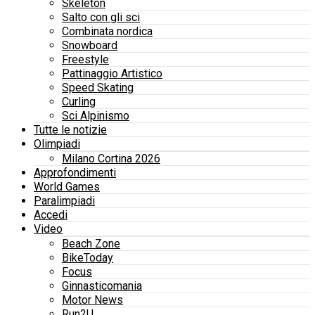
Skeleton
Salto con gli sci
Combinata nordica
Snowboard
Freestyle
Pattinaggio Artistico
Speed Skating
Curling
Sci Alpinismo
Tutte le notizie
Olimpiadi
Milano Cortina 2026
Approfondimenti
World Games
Paralimpiadi
Accedi
Video
Beach Zone
BikeToday
Focus
Ginnasticomania
Motor News
Run2U