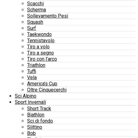
Scacchi
Scherma
Sollevamento Pesi
Squash
Surf
Taekwondo
Tennistavolo
Tiro a volo
Tiro a segno
Tiro con l’arco
Triathlon
Tuffi
Vela
America’s Cup
Oltre Cinquecerchi
Sci Alpino
Sport Invernali
Short Track
Biathlon
Sci di fondo
Slittino
Bob