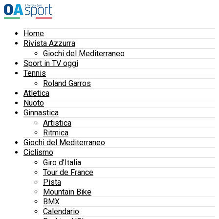
Home
Rivista Azzurra
Giochi del Mediterraneo
Sport in TV oggi
Tennis
Roland Garros
Atletica
Nuoto
Ginnastica
Artistica
Ritmica
Giochi del Mediterraneo
Ciclismo
Giro d’Italia
Tour de France
Pista
Mountain Bike
BMX
Calendario