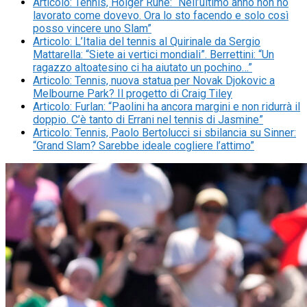
Articolo
:
Tennis, Holger Rune: “Nell’ultimo anno non ho
lavorato come dovevo. Ora lo sto facendo e solo così
posso vincere uno Slam”
Articolo
:
L’Italia del tennis al Quirinale da Sergio
Mattarella: “Siete ai vertici mondiali”. Berrettini: “Un
ragazzo altoatesino ci ha aiutato un pochino…”
Articolo
:
Tennis, nuova statua per Novak Djokovic a
Melbourne Park? Il progetto di Craig Tiley
Articolo
:
Furlan: “Paolini ha ancora margini e non ridurrà il
doppio. C’è tanto di Errani nel tennis di Jasmine”
Articolo
:
Tennis, Paolo Bertolucci si sbilancia su Sinner:
“Grand Slam? Sarebbe ideale cogliere l’attimo”