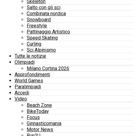
Skeleton
Salto con gli sci
Combinata nordica
Snowboard
Freestyle
Pattinaggio Artistico
Speed Skating
Curling
Sci Alpinismo
Tutte le notizie
Olimpiadi
Milano Cortina 2026
Approfondimenti
World Games
Paralimpiadi
Accedi
Video
Beach Zone
BikeToday
Focus
Ginnasticomania
Motor News
Run2U