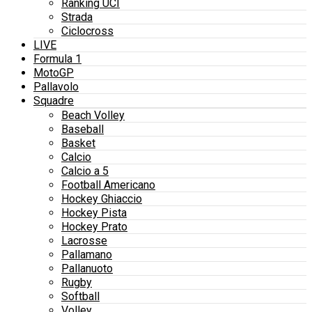
Ranking UCI
Strada
Ciclocross
LIVE
Formula 1
MotoGP
Pallavolo
Squadre
Beach Volley
Baseball
Basket
Calcio
Calcio a 5
Football Americano
Hockey Ghiaccio
Hockey Pista
Hockey Prato
Lacrosse
Pallamano
Pallanuoto
Rugby
Softball
Volley