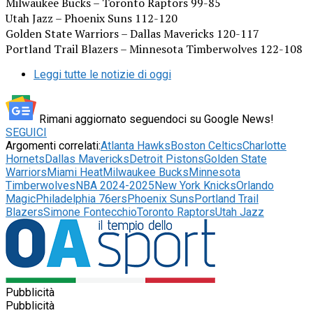
Milwaukee Bucks – Toronto Raptors 99-85
Utah Jazz – Phoenix Suns 112-120
Golden State Warriors – Dallas Mavericks 120-117
Portland Trail Blazers – Minnesota Timberwolves 122-108
Leggi tutte le notizie di oggi
Rimani aggiornato seguendoci su Google News!
SEGUICI
Argomenti correlati:
Atlanta Hawks
Boston Celtics
Charlotte
Hornets
Dallas Mavericks
Detroit Pistons
Golden State
Warriors
Miami Heat
Milwaukee Bucks
Minnesota
Timberwolves
NBA 2024-2025
New York Knicks
Orlando
Magic
Philadelphia 76ers
Phoenix Suns
Portland Trail
Blazers
Simone Fontecchio
Toronto Raptors
Utah Jazz
Pubblicità
Pubblicità