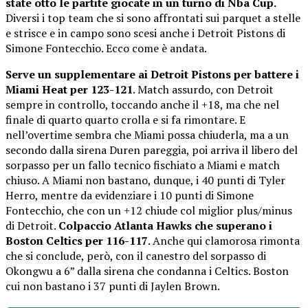
state otto le partite giocate in un turno di Nba Cup.
Diversi i top team che si sono affrontati sui parquet a stelle
e strisce e in campo sono scesi anche i Detroit Pistons di
Simone Fontecchio. Ecco come è andata.
Serve un supplementare ai Detroit Pistons per battere i
Miami Heat per 123-121
. Match assurdo, con Detroit
sempre in controllo, toccando anche il +18, ma che nel
finale di quarto quarto crolla e si fa rimontare. E
nell’overtime sembra che Miami possa chiuderla, ma a un
secondo dalla sirena Duren pareggia, poi arriva il libero del
sorpasso per un fallo tecnico fischiato a Miami e match
chiuso. A Miami non bastano, dunque, i 40 punti di Tyler
Herro, mentre da evidenziare i 10 punti di Simone
Fontecchio, che con un +12 chiude col miglior plus/minus
di Detroit.
Colpaccio Atlanta Hawks che superano i
Boston Celtics per 116-117
. Anche qui clamorosa rimonta
che si conclude, però, con il canestro del sorpasso di
Okongwu a 6” dalla sirena che condanna i Celtics. Boston
cui non bastano i 37 punti di Jaylen Brown.