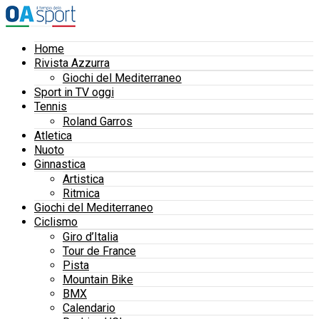
Home
Rivista Azzurra
Giochi del Mediterraneo
Sport in TV oggi
Tennis
Roland Garros
Atletica
Nuoto
Ginnastica
Artistica
Ritmica
Giochi del Mediterraneo
Ciclismo
Giro d’Italia
Tour de France
Pista
Mountain Bike
BMX
Calendario