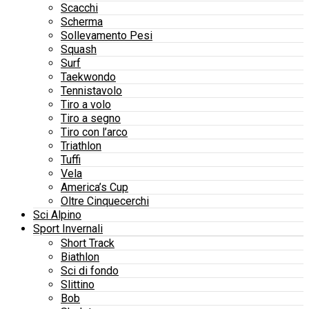
Scacchi
Scherma
Sollevamento Pesi
Squash
Surf
Taekwondo
Tennistavolo
Tiro a volo
Tiro a segno
Tiro con l’arco
Triathlon
Tuffi
Vela
America’s Cup
Oltre Cinquecerchi
Sci Alpino
Sport Invernali
Short Track
Biathlon
Sci di fondo
Slittino
Bob