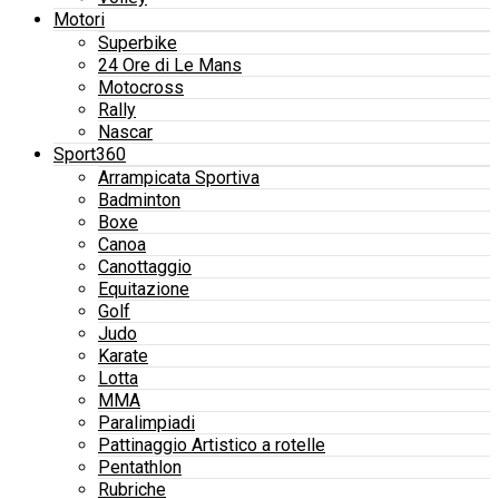
Motori
Superbike
24 Ore di Le Mans
Motocross
Rally
Nascar
Sport360
Arrampicata Sportiva
Badminton
Boxe
Canoa
Canottaggio
Equitazione
Golf
Judo
Karate
Lotta
MMA
Paralimpiadi
Pattinaggio Artistico a rotelle
Pentathlon
Rubriche