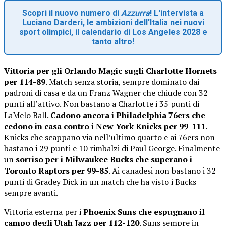
Scopri il nuovo numero di
Azzurra
! L'intervista a
Luciano Darderi, le ambizioni dell'Italia nei nuovi
sport olimpici, il calendario di Los Angeles 2028 e
tanto altro!
Vittoria per gli Orlando Magic sugli Charlotte Hornets
per 114-89
. Match senza storia, sempre dominato dai
padroni di casa e da un Franz Wagner che chiude con 32
punti all’attivo. Non bastano a Charlotte i 35 punti di
LaMelo Ball.
Cadono ancora i Philadelphia 76ers che
cedono in casa contro i New York Knicks per 99-111
.
Knicks che scappano via nell’ultimo quarto e ai 76ers non
bastano i 29 punti e 10 rimbalzi di Paul George. Finalmente
un
sorriso per i Milwaukee Bucks che superano i
Toronto Raptors per 99-85
. Ai canadesi non bastano i 32
punti di Gradey Dick in un match che ha visto i Bucks
sempre avanti.
Vittoria esterna per i
Phoenix Suns che espugnano il
campo degli Utah Jazz per 112-120
. Suns sempre in