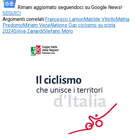
Rimani aggiornato seguendoci su Google News!
SEGUICI
Argomenti correlati:
Francesco Lamon
Matilde Vitollo
Mattia
Predomo
Miriam Vece
Nations Cup ciclismo su pista
2024
Silvia Zanardi
Stefano Moro