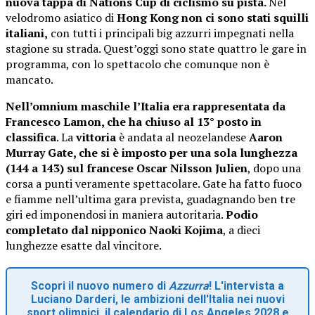
nuova tappa di
Nations Cup di ciclismo su pista.
Nel
velodromo asiatico di
Hong Kong non ci sono stati squilli
italiani,
con tutti i principali big azzurri impegnati nella
stagione su strada. Quest’oggi sono state quattro le gare in
programma, con lo spettacolo che comunque non è
mancato.
Nell’omnium maschile l’Italia era rappresentata da
Francesco Lamon, che ha chiuso al 13° posto in
classifica
. La
vittoria
è andata al neozelandese
Aaron
Murray Gate, che si è imposto per una sola lunghezza
(144 a 143) sul francese Oscar Nilsson Julien
, dopo una
corsa a punti veramente spettacolare. Gate ha fatto fuoco
e fiamme nell’ultima gara prevista, guadagnando ben tre
giri ed imponendosi in maniera autoritaria.
Podio
completato dal nipponico Naoki Kojima
, a dieci
lunghezze esatte dal vincitore.
Scopri il nuovo numero di
Azzurra
! L'intervista a
Luciano Darderi, le ambizioni dell'Italia nei nuovi
sport olimpici, il calendario di Los Angeles 2028 e