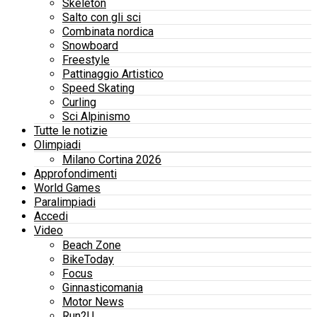
Skeleton
Salto con gli sci
Combinata nordica
Snowboard
Freestyle
Pattinaggio Artistico
Speed Skating
Curling
Sci Alpinismo
Tutte le notizie
Olimpiadi
Milano Cortina 2026
Approfondimenti
World Games
Paralimpiadi
Accedi
Video
Beach Zone
BikeToday
Focus
Ginnasticomania
Motor News
Run2U