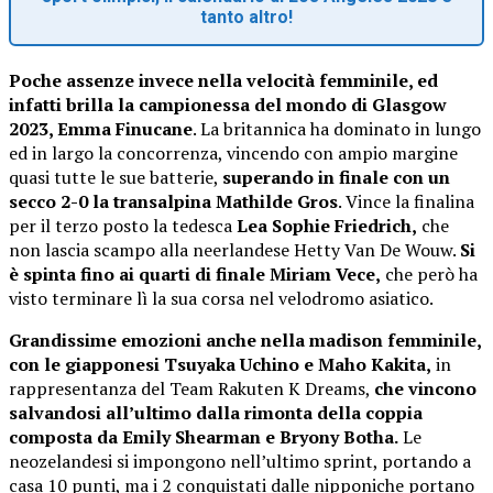
tanto altro!
Poche assenze invece nella velocità femminile, ed
infatti brilla la campionessa del mondo di Glasgow
2023, Emma Finucane
. La britannica ha dominato in lungo
ed in largo la concorrenza, vincendo con ampio margine
quasi tutte le sue batterie,
superando in finale con un
secco 2-0 la transalpina Mathilde Gros
. Vince la finalina
per il terzo posto la tedesca
Lea Sophie Friedrich,
che
non lascia scampo alla neerlandese Hetty Van De Wouw.
Si
è spinta fino ai quarti di finale Miriam Vece,
che però ha
visto terminare lì la sua corsa nel velodromo asiatico.
Grandissime emozioni anche nella madison femminile,
con le giapponesi Tsuyaka Uchino e Maho Kakita,
in
rappresentanza del Team Rakuten K Dreams,
che vincono
salvandosi all’ultimo dalla rimonta della coppia
composta da Emily Shearman e Bryony Botha.
Le
neozelandesi si impongono nell’ultimo sprint, portando a
casa 10 punti, ma i 2 conquistati dalle nipponiche portano