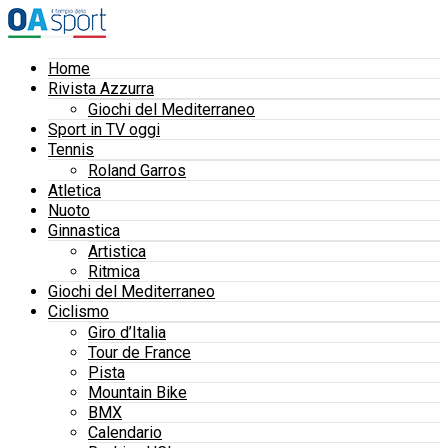
Home
Rivista Azzurra
Giochi del Mediterraneo
Sport in TV oggi
Tennis
Roland Garros
Atletica
Nuoto
Ginnastica
Artistica
Ritmica
Giochi del Mediterraneo
Ciclismo
Giro d’Italia
Tour de France
Pista
Mountain Bike
BMX
Calendario