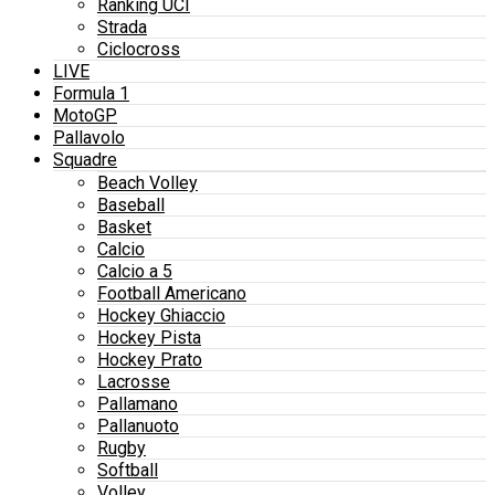
Ranking UCI
Strada
Ciclocross
LIVE
Formula 1
MotoGP
Pallavolo
Squadre
Beach Volley
Baseball
Basket
Calcio
Calcio a 5
Football Americano
Hockey Ghiaccio
Hockey Pista
Hockey Prato
Lacrosse
Pallamano
Pallanuoto
Rugby
Softball
Volley