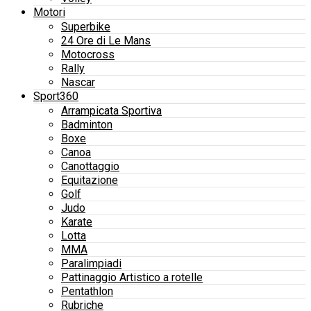
Motori
Superbike
24 Ore di Le Mans
Motocross
Rally
Nascar
Sport360
Arrampicata Sportiva
Badminton
Boxe
Canoa
Canottaggio
Equitazione
Golf
Judo
Karate
Lotta
MMA
Paralimpiadi
Pattinaggio Artistico a rotelle
Pentathlon
Rubriche