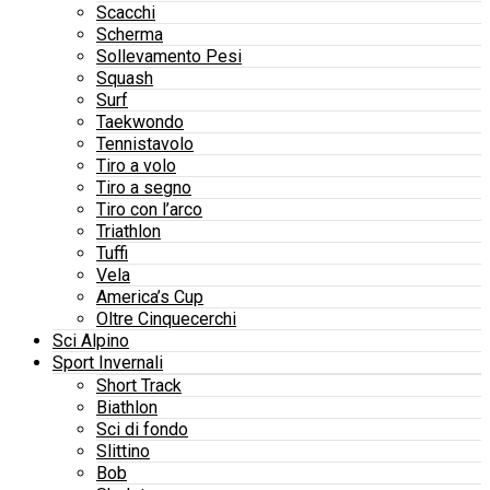
Scacchi
Scherma
Sollevamento Pesi
Squash
Surf
Taekwondo
Tennistavolo
Tiro a volo
Tiro a segno
Tiro con l’arco
Triathlon
Tuffi
Vela
America’s Cup
Oltre Cinquecerchi
Sci Alpino
Sport Invernali
Short Track
Biathlon
Sci di fondo
Slittino
Bob