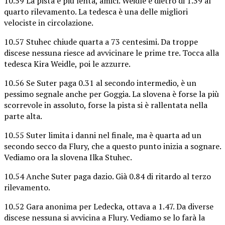
10.59 La pista è più lenta, amici. Weidle è dietro di 1.39 al
quarto rilevamento. La tedesca è una delle migliori
velociste in circolazione.
10.57 Stuhec chiude quarta a 73 centesimi. Da troppe
discese nessuna riesce ad avvicinare le prime tre. Tocca alla
tedesca Kira Weidle, poi le azzurre.
10.56 Se Suter paga 0.31 al secondo intermedio, è un
pessimo segnale anche per Goggia. La slovena è forse la più
scorrevole in assoluto, forse la pista si è rallentata nella
parte alta.
10.55 Suter limita i danni nel finale, ma è quarta ad un
secondo secco da Flury, che a questo punto inizia a sognare.
Vediamo ora la slovena Ilka Stuhec.
10.54 Anche Suter paga dazio. Già 0.84 di ritardo al terzo
rilevamento.
10.52 Gara anonima per Ledecka, ottava a 1.47. Da diverse
discese nessuna si avvicina a Flury. Vediamo se lo farà la