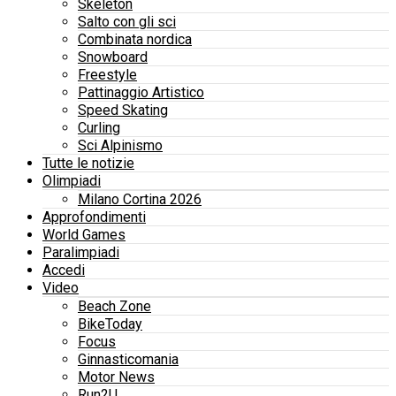
Skeleton
Salto con gli sci
Combinata nordica
Snowboard
Freestyle
Pattinaggio Artistico
Speed Skating
Curling
Sci Alpinismo
Tutte le notizie
Olimpiadi
Milano Cortina 2026
Approfondimenti
World Games
Paralimpiadi
Accedi
Video
Beach Zone
BikeToday
Focus
Ginnasticomania
Motor News
Run2U