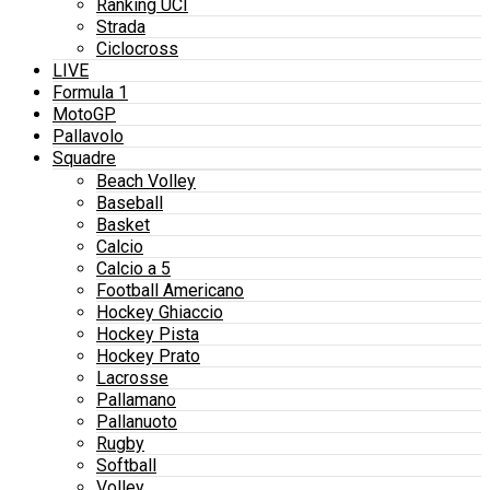
Ranking UCI
Strada
Ciclocross
LIVE
Formula 1
MotoGP
Pallavolo
Squadre
Beach Volley
Baseball
Basket
Calcio
Calcio a 5
Football Americano
Hockey Ghiaccio
Hockey Pista
Hockey Prato
Lacrosse
Pallamano
Pallanuoto
Rugby
Softball
Volley