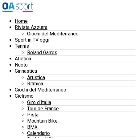
Home
Rivista Azzurra
Giochi del Mediterraneo
Sport in TV oggi
Tennis
Roland Garros
Atletica
Nuoto
Ginnastica
Artistica
Ritmica
Giochi del Mediterraneo
Ciclismo
Giro d’Italia
Tour de France
Pista
Mountain Bike
BMX
Calendario