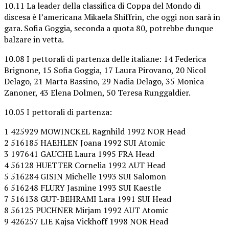
10.11 La leader della classifica di Coppa del Mondo di
discesa è l’americana Mikaela Shiffrin, che oggi non sarà in
gara. Sofia Goggia, seconda a quota 80, potrebbe dunque
balzare in vetta.
10.08 I pettorali di partenza delle italiane: 14 Federica
Brignone, 15 Sofia Goggia, 17 Laura Pirovano, 20 Nicol
Delago, 21 Marta Bassino, 29 Nadia Delago, 35 Monica
Zanoner, 43 Elena Dolmen, 50 Teresa Runggaldier.
10.05 I pettorali di partenza:
1 425929 MOWINCKEL Ragnhild 1992 NOR Head
2 516185 HAEHLEN Joana 1992 SUI Atomic
3 197641 GAUCHE Laura 1995 FRA Head
4 56128 HUETTER Cornelia 1992 AUT Head
5 516284 GISIN Michelle 1993 SUI Salomon
6 516248 FLURY Jasmine 1993 SUI Kaestle
7 516138 GUT-BEHRAMI Lara 1991 SUI Head
8 56125 PUCHNER Mirjam 1992 AUT Atomic
9 426257 LIE Kajsa Vickhoff 1998 NOR Head