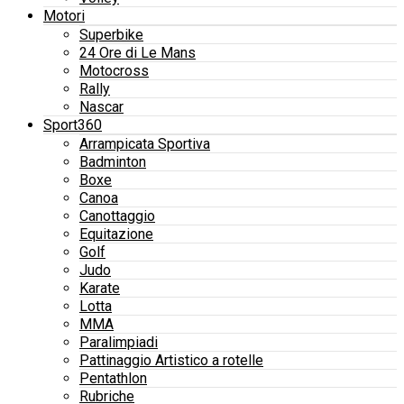
Motori
Superbike
24 Ore di Le Mans
Motocross
Rally
Nascar
Sport360
Arrampicata Sportiva
Badminton
Boxe
Canoa
Canottaggio
Equitazione
Golf
Judo
Karate
Lotta
MMA
Paralimpiadi
Pattinaggio Artistico a rotelle
Pentathlon
Rubriche