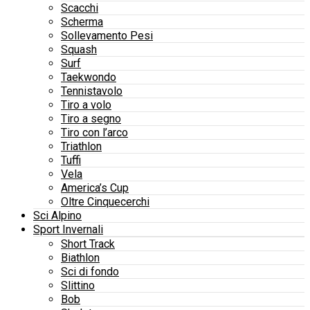
Scacchi
Scherma
Sollevamento Pesi
Squash
Surf
Taekwondo
Tennistavolo
Tiro a volo
Tiro a segno
Tiro con l’arco
Triathlon
Tuffi
Vela
America’s Cup
Oltre Cinquecerchi
Sci Alpino
Sport Invernali
Short Track
Biathlon
Sci di fondo
Slittino
Bob