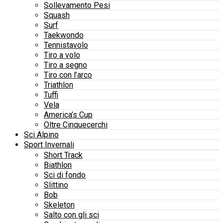
Sollevamento Pesi
Squash
Surf
Taekwondo
Tennistavolo
Tiro a volo
Tiro a segno
Tiro con l’arco
Triathlon
Tuffi
Vela
America’s Cup
Oltre Cinquecerchi
Sci Alpino
Sport Invernali
Short Track
Biathlon
Sci di fondo
Slittino
Bob
Skeleton
Salto con gli sci