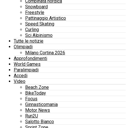
Combinata nordica
Snowboard
Freestyle
Pattinaggio Artistico
Speed Skating
Curling
Sci Alpinismo
Tutte le notizie
Olimpiadi
Milano Cortina 2026
Approfondimenti
World Games
Paralimpiadi
Accedi
Video
Beach Zone
BikeToday
Focus
Ginnasticomania
Motor News
Run2U
Salotto Bianco
Sprint Zone