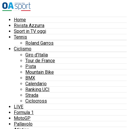
Home
Rivista Azzurra
Sport in TV oggi
Tennis
Roland Garros
Ciclismo
Giro d’Italia
Tour de France
Pista
Mountain Bike
BMX
Calendario
Ranking UCI
Strada
Ciclocross
LIVE
Formula 1
MotoGP
Pallavolo