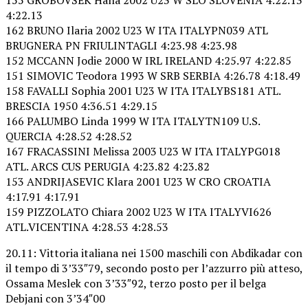
4:22.13
162 BRUNO Ilaria 2002 U23 W ITA ITALYPN039 ATL
BRUGNERA PN FRIULINTAGLI 4:23.98 4:23.98
152 MCCANN Jodie 2000 W IRL IRELAND 4:25.97 4:22.85
151 SIMOVIC Teodora 1993 W SRB SERBIA 4:26.78 4:18.49
158 FAVALLI Sophia 2001 U23 W ITA ITALYBS181 ATL.
BRESCIA 1950 4:36.51 4:29.15
166 PALUMBO Linda 1999 W ITA ITALYTN109 U.S.
QUERCIA 4:28.52 4:28.52
167 FRACASSINI Melissa 2003 U23 W ITA ITALYPG018
ATL. ARCS CUS PERUGIA 4:23.82 4:23.82
153 ANDRIJASEVIC Klara 2001 U23 W CRO CROATIA
4:17.91 4:17.91
159 PIZZOLATO Chiara 2002 U23 W ITA ITALYVI626
ATL.VICENTINA 4:28.53 4:28.53
20.11: Vittoria italiana nei 1500 maschili con Abdikadar con
il tempo di 3’33″79, secondo posto per l’azzurro più atteso,
Ossama Meslek con 3’33″92, terzo posto per il belga
Debjani con 3’34″00