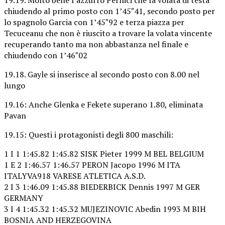
chiudendo al primo posto con 1’45″41, secondo posto per
lo spagnolo Garcia con 1’45″92 e terza piazza per
Tecuceanu che non è riuscito a trovare la volata vincente
recuperando tanto ma non abbastanza nel finale e
chiudendo con 1’46″02
19.18. Gayle si inserisce al secondo posto con 8.00 nel
lungo
19.16: Anche Glenka e Fekete superano 1.80, eliminata
Pavan
19.15: Questi i protagonisti degli 800 maschili:
1 I 1 1:45.82 1:45.82 SISK Pieter 1999 M BEL BELGIUM
1 E 2 1:46.57 1:46.57 PERON Jacopo 1996 M ITA
ITALYVA918 VARESE ATLETICA A.S.D.
2 I 3 1:46.09 1:45.88 BIEDERBICK Dennis 1997 M GER
GERMANY
3 I 4 1:45.32 1:45.32 MUJEZINOVIC Abedin 1993 M BIH
BOSNIA AND HERZEGOVINA