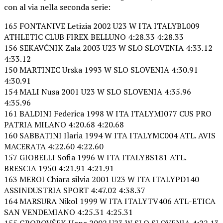
con al via nella seconda serie:
165 FONTANIVE Letizia 2002 U23 W ITA ITALYBL009
ATHLETIC CLUB FIREX BELLUNO 4:28.33 4:28.33
156 SEKAVČNIK Zala 2003 U23 W SLO SLOVENIA 4:33.12
4:33.12
150 MARTINEC Urska 1993 W SLO SLOVENIA 4:30.91
4:30.91
154 MALI Nusa 2001 U23 W SLO SLOVENIA 4:35.96
4:35.96
161 BALDINI Federica 1998 W ITA ITALYMI077 CUS PRO
PATRIA MILANO 4:20.68 4:20.68
160 SABBATINI Ilaria 1994 W ITA ITALYMC004 ATL. AVIS
MACERATA 4:22.60 4:22.60
157 GIOBELLI Sofia 1996 W ITA ITALYBS181 ATL.
BRESCIA 1950 4:21.91 4:21.91
163 MEROI Chiara silvia 2001 U23 W ITA ITALYPD140
ASSINDUSTRIA SPORT 4:47.02 4:38.37
164 MARSURA Nikol 1999 W ITA ITALYTV406 ATL-ETICA
SAN VENDEMIANO 4:25.31 4:25.31
155 GROBOVŠEK Hana 2002 U23 W SLO SLOVENIA 4:22.13