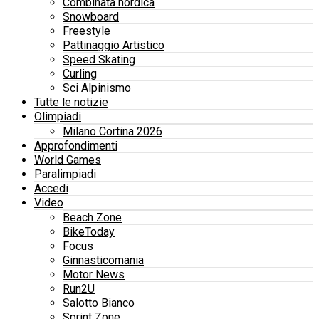
Combinata nordica
Snowboard
Freestyle
Pattinaggio Artistico
Speed Skating
Curling
Sci Alpinismo
Tutte le notizie
Olimpiadi
Milano Cortina 2026
Approfondimenti
World Games
Paralimpiadi
Accedi
Video
Beach Zone
BikeToday
Focus
Ginnasticomania
Motor News
Run2U
Salotto Bianco
Sprint Zone