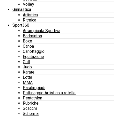
Volley
Ginnastica
Artistica
Ritmica
Sport360
Arrampicata Sportiva
Badminton
Boxe
Canoa
Canottaggio
Equitazione
Golf
Judo
Karate
Lotta
MMA
Paralimpiadi
Pattinaggio Artistico a rotelle
Pentathlon
Rubriche
Scacchi
Scherma