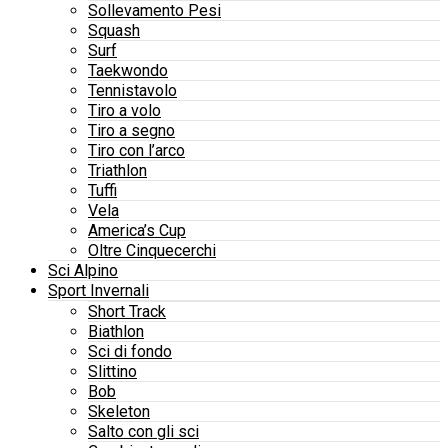
Sollevamento Pesi
Squash
Surf
Taekwondo
Tennistavolo
Tiro a volo
Tiro a segno
Tiro con l’arco
Triathlon
Tuffi
Vela
America’s Cup
Oltre Cinquecerchi
Sci Alpino
Sport Invernali
Short Track
Biathlon
Sci di fondo
Slittino
Bob
Skeleton
Salto con gli sci