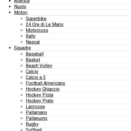
Atletica
Nuoto
Motori
Superbike
24 Ore di Le Mans
Motocross
Rally
Nascar
Squadre
Baseball
Basket
Beach Volley
Calcio
Calcio a 5
Football Americano
Hockey Ghiaccio
Hockey Pista
Hockey Prato
Lacrosse
Pallamano
Pallanuoto
Rugby
Softball