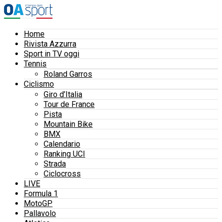
Home
Rivista Azzurra
Sport in TV oggi
Tennis
Roland Garros
Ciclismo
Giro d’Italia
Tour de France
Pista
Mountain Bike
BMX
Calendario
Ranking UCI
Strada
Ciclocross
LIVE
Formula 1
MotoGP
Pallavolo