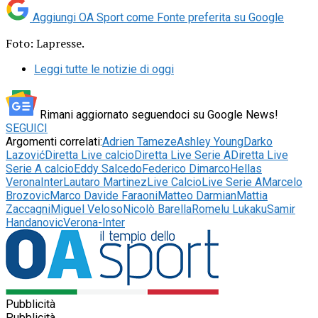
Aggiungi OA Sport come
Fonte preferita su Google
Foto: Lapresse.
Leggi tutte le notizie di oggi
Rimani aggiornato seguendoci su Google News!
SEGUICI
Argomenti correlati:
Adrien Tameze
Ashley Young
Darko
Lazović
Diretta Live calcio
Diretta Live Serie A
Diretta Live
Serie A calcio
Eddy Salcedo
Federico Dimarco
Hellas
Verona
Inter
Lautaro Martinez
Live Calcio
Live Serie A
Marcelo
Brozovic
Marco Davide Faraoni
Matteo Darmian
Mattia
Zaccagni
Miguel Veloso
Nicolò Barella
Romelu Lukaku
Samir
Handanovic
Verona-Inter
Pubblicità
Pubblicità