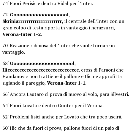
74′ Fuori Perisic e dentro Vidal per l’Inter.
72′
Gooooooooooooooooool
,
Skriniarrrrrrrrrrrrrrrrrrrrr
, il centrale dell’Inter con un
gran colpo di testa riporta in vantaggio i nerazzurri,
Verona-Inter 1-2
.
70′ Reazione rabbiosa dell’Inter che vuole tornare in
vantaggio.
68′
Gooooooooooooooooooool
,
Ilicccccccccccccccccccccccccccccc
, cross di Faraoni che
Handanovic non trattiene il pallone e Ilic ne approfitta
siglando il pareggio,
Verona-Inter 1-1
.
66′ Ancora Lautaro ci prova di nuovo al volo, para Silvestri.
64′ Fuori Lovato e dentro Gunter per il Verona.
62′ Problemi fisici anche per Lovato che tra poco uscirà.
60′ Ilic che da fuori ci prova, pallone fuori di un paio di