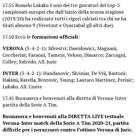
17.55 Romelu Lukaku è uno dei tre giocatori dei top-5
campionati europei che dall’inizio della scorsa stagione
(2019/20) ha realizzato tutti i rigori calciati tra chi ne ha
tirati almeno 9 (Veretout e Oyarzabal gli altri due).
17.50 Ecco le
formazioni ufficiali
:
VERONA
(3-4-2-1): Silvestri; Dawidowicz, Magnani,
Ceccherini; Faraoni, Tameze, Veloso, Dimarco; Zaccagni,
Colley; Salcedo. All. Juric
INTER
(3-4-2-1): Handanovic; Skriniar, De Vrij, Bastoni;
Hakimi, Barella, Brozovic, Young; Lautaro Martinez, Perisic;
Lukaku. All. Conte
17.45 Buonasera e benvenuti alla diretta di Verona-Inter
partita della Serie A Tim.
Buonasera e benvenuti alla DIRETTA LIVE testuale
Verona-Inter match della Serie A Tim 2020-21, partita
difficile per i nerazzurri contro l’ottimo Verona di Juric
.