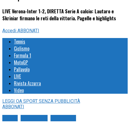
LIVE Verona-Inter 1-2, DIRETTA Serie A calcio: Lautaro e
Skriniar firmano le reti della vittoria. Pagelle e highlights
Accedi
ABBONATI
Tennis
Ciclismo
Formula 1
MotoGP
Pallavolo
LIVE
Rivista Azzurra
Video
LEGGI
OA SPORT
SENZA PUBBLICITÀ
ABBONATI
Calcio
Live Calcio
Live Sport