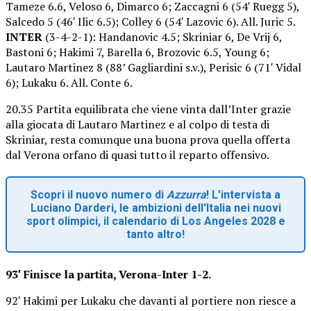
Tameze 6.6, Veloso 6, Dimarco 6; Zaccagni 6 (54′ Ruegg 5),
Salcedo 5 (46′ Ilic 6.5); Colley 6 (54′ Lazovic 6). All. Juric 5.
INTER
(3-4-2-1): Handanovic 4.5; Skriniar 6, De Vrij 6,
Bastoni 6; Hakimi 7, Barella 6, Brozovic 6.5, Young 6;
Lautaro Martinez 8 (88’ Gagliardini s.v.), Perisic 6 (71′ Vidal
6); Lukaku 6. All. Conte 6.
20.35 Partita equilibrata che viene vinta dall’Inter grazie
alla giocata di Lautaro Martinez e al colpo di testa di
Skriniar, resta comunque una buona prova quella offerta
dal Verona orfano di quasi tutto il reparto offensivo.
Scopri il nuovo numero di
Azzurra
! L'intervista a
Luciano Darderi, le ambizioni dell'Italia nei nuovi
sport olimpici, il calendario di Los Angeles 2028 e
tanto altro!
93′ Finisce la partita, Verona-Inter 1-2.
92′ Hakimi per Lukaku che davanti al portiere non riesce a