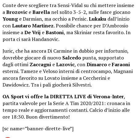
Conte deve scegliere tra Sensi-Vidal su chi mettere insieme
a
Brozovic
e
Barella
nel solito 3-5-2, sulle fasce giocano
Young
e Darmian, ma occhio a Perisic.
Lukaku
dall’inizio
con
Lautaro
Martinez
. Possibile chance per D’Ambrosio
insieme a
De
Vrij
e
Bastoni
, ma Skriniar resta favorito. In
porta ci sarà Handanovic.
Juric, che ha ancora Di Carmine in dubbio per infortunio,
dovrebbe giocare di nuovo
Salcedo
punta, supportato
dagli ottimi
Zaccagni
e
Lazovic
, con
Dimarco
e
Faraoni
esterni. Tameze e Veloso interni di centrocampo, Magnani
ancora favorito su Lovato insieme a Ceccherini e
Dawidowicz. Tra i pali giocherà Silvestri.
OA Sport vi offre la DIRETTA LIVE di Verona-Inter
,
partita valevole per la Serie A Tim 2020/2021: cronaca in
tempo reale e aggiornamenti costanti. Calcio d’inizio alle
ore 18:30. Buon divertimento!
[sc name=”banner-dirette-live”]