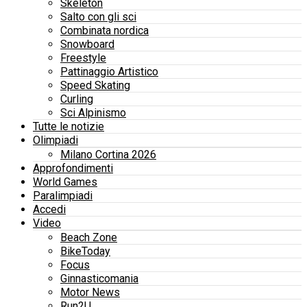
Skeleton
Salto con gli sci
Combinata nordica
Snowboard
Freestyle
Pattinaggio Artistico
Speed Skating
Curling
Sci Alpinismo
Tutte le notizie
Olimpiadi
Milano Cortina 2026
Approfondimenti
World Games
Paralimpiadi
Accedi
Video
Beach Zone
BikeToday
Focus
Ginnasticomania
Motor News
Run2U