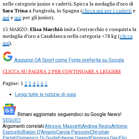
nelle categorie junior e cadetti. Spicca la medaglia d’oro di
Sara Trina
a Fungirola, in Spagna (
clicca qui per i cadetti
e
qui
e
qui
per gli junior).
15 MARZO:
Elisa Marchiò
imita Centracchio e conquista la
medaglia d’oro a Casablanca nella categoria +78 kg (
clicca
qui
).
Aggiungi OA Sport come
Fonte preferita su Google
CLICCA SU PAGINA 2 PER CONTINUARE A LEGGERE
Pagine:
1
2
3
4
5
6
7
Leggi tutte le notizie di oggi
Rimani aggiornato seguendoci su Google News!
SEGUICI
Argomenti correlati:
Alessio Mascetti
Andrea Regis
Antonio
Esposito
Biagio D'Angelo
Carola Paissoni
Christian
Parlati
Domenico Di Guida
Edwige Gwend
Eleonora Geri
Elio