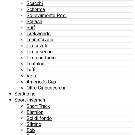
Scacchi
Scherma
Sollevamento Pesi
Squash
Surf
Taekwondo
Tennistavolo
Tiro a volo
Tiro a segno
Tiro con l’arco
Triathlon
Tuffi
Vela
America’s Cup
Oltre Cinquecerchi
Sci Alpino
Sport Invernali
Short Track
Biathlon
Sci di fondo
Slittino
Bob