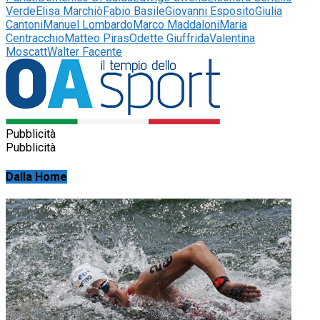
Verde
Elisa Marchiò
Fabio Basile
Giovanni Esposito
Giulia
Cantoni
Manuel Lombardo
Marco Maddaloni
Maria
Centracchio
Matteo Piras
Odette Giuffrida
Valentina
Moscatt
Walter Facente
Pubblicità
Pubblicità
Dalla Home