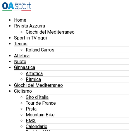
Home
Rivista Azzurra
Giochi del Mediterraneo
Sport in TV oggi
Tennis
Roland Garros
Atletica
Nuoto
Ginnastica
Artistica
Ritmica
Giochi del Mediterraneo
Ciclismo
Giro d’Italia
Tour de France
Pista
Mountain Bike
BMX
Calendario