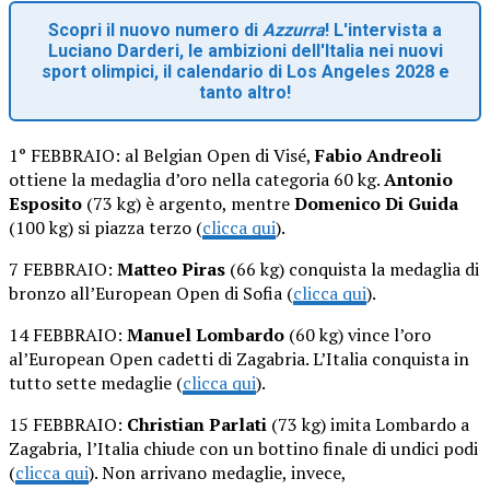
Scopri il nuovo numero di
Azzurra
! L'intervista a
Luciano Darderi, le ambizioni dell'Italia nei nuovi
sport olimpici, il calendario di Los Angeles 2028 e
tanto altro!
1° FEBBRAIO: al Belgian Open di Visé,
Fabio Andreoli
ottiene la medaglia d’oro nella categoria 60 kg.
Antonio
Esposito
(73 kg) è argento, mentre
Domenico Di Guida
(100 kg) si piazza terzo (
clicca qui
).
7 FEBBRAIO:
Matteo Piras
(66 kg) conquista la medaglia di
bronzo all’European Open di Sofia (
clicca qui
).
14 FEBBRAIO:
Manuel Lombardo
(60 kg) vince l’oro
al’European Open cadetti di Zagabria. L’Italia conquista in
tutto sette medaglie (
clicca qui
).
15 FEBBRAIO:
Christian Parlati
(73 kg) imita Lombardo a
Zagabria, l’Italia chiude con un bottino finale di undici podi
(
clicca qui
). Non arrivano medaglie, invece,