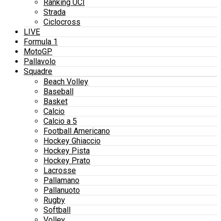
Ranking UCI
Strada
Ciclocross
LIVE
Formula 1
MotoGP
Pallavolo
Squadre
Beach Volley
Baseball
Basket
Calcio
Calcio a 5
Football Americano
Hockey Ghiaccio
Hockey Pista
Hockey Prato
Lacrosse
Pallamano
Pallanuoto
Rugby
Softball
Volley