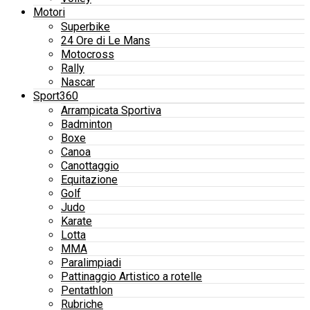
Motori
Superbike
24 Ore di Le Mans
Motocross
Rally
Nascar
Sport360
Arrampicata Sportiva
Badminton
Boxe
Canoa
Canottaggio
Equitazione
Golf
Judo
Karate
Lotta
MMA
Paralimpiadi
Pattinaggio Artistico a rotelle
Pentathlon
Rubriche