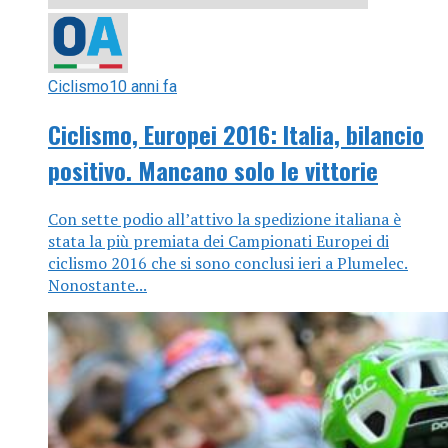
Ciclismo
10 anni fa
Ciclismo, Europei 2016: Italia, bilancio
positivo. Mancano solo le vittorie
Con sette podio all’attivo la spedizione italiana è
stata la più premiata dei Campionati Europei di
ciclismo 2016 che si sono conclusi ieri a Plumelec.
Nonostante...