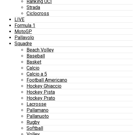
Ranking UCI
Strada
Ciclocross
LIVE
Formula 1
MotoGP
Pallavolo
Squadre
Beach Volley
Baseball
Basket
Calcio
Calcio a 5
Football Americano
Hockey Ghiaccio
Hockey Pista
Hockey Prato
Lacrosse
Pallamano
Pallanuoto
Rugby
Softball
Volley