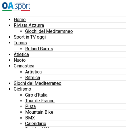
Home
Rivista Azzurra
Giochi del Mediterraneo
Sport in TV oggi
Tennis
Roland Garros
Atletica
Nuoto
Ginnastica
Artistica
Ritmica
Giochi del Mediterraneo
Ciclismo
Giro d’Italia
Tour de France
Pista
Mountain Bike
BMX
Calendario