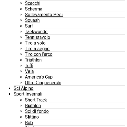
Scacchi
Scherma
Sollevamento Pesi
Squash
Surf
Taekwondo
Tennistavolo
Tiro a volo
Tiro a segno
Tiro con l’arco
Triathlon
Tuffi
Vela
America’s Cup
Oltre Cinquecerchi
Sci Alpino
Sport Invernali
Short Track
Biathlon
Sci di fondo
Slittino
Bob