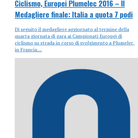
Ciclismo, Europei Plumelec 2016 – Il
Medagliere finale: Italia a quota 7 podi
Di seguito il medagliere aggiornato al termine della
quarta giornata di gara ai Campionati Europei di
ciclismo su strada in corso di svolgimento a Plumelec,
in Francia....