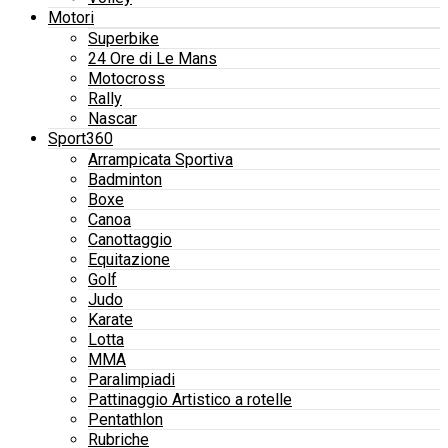
Motori
Superbike
24 Ore di Le Mans
Motocross
Rally
Nascar
Sport360
Arrampicata Sportiva
Badminton
Boxe
Canoa
Canottaggio
Equitazione
Golf
Judo
Karate
Lotta
MMA
Paralimpiadi
Pattinaggio Artistico a rotelle
Pentathlon
Rubriche