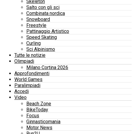
Skeleton
Salto con gli sci
Combinata nordica
Snowboard
Freestyle
Pattinaggio Artistico
Speed Skating
Curling
Sci Alpinismo
Tutte le notizie
Olimpiadi
Milano Cortina 2026
Approfondimenti
World Games
Paralimpiadi
Accedi
Video
Beach Zone
BikeToday
Focus
Ginnasticomania
Motor News
Run2U