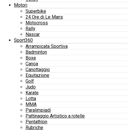
Motori
Superbike
24 Ore di Le Mans
Motocross
Rally
Nascar
Sport360
Arrampicata Sportiva
Badminton
Boxe
Canoa
Canottaggio
Equitazione
Golf
Judo
Karate
Lotta
MMA
Paralimpiadi
Pattinaggio Artistico a rotelle
Pentathlon
Rubriche