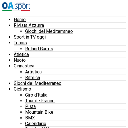
Home
Rivista Azzurra
Giochi del Mediterraneo
Sport in TV oggi
Tennis
Roland Garros
Atletica
Nuoto
Ginnastica
Artistica
Ritmica
Giochi del Mediterraneo
Ciclismo
Giro d’Italia
Tour de France
Pista
Mountain Bike
BMX
Calendario