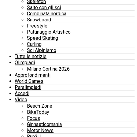
Skeleton
Salto con gli sci
Combinata nordica
Snowboard
Freestyle
Pattinaggio Artistico
Speed Skating
Curling
Sci Alpinismo
Tutte le notizie
Olimpiadi
Milano Cortina 2026
Approfondimenti
World Games
Paralimpiadi
Accedi
Video
Beach Zone
BikeToday
Focus
Ginnasticomania
Motor News
Run2U