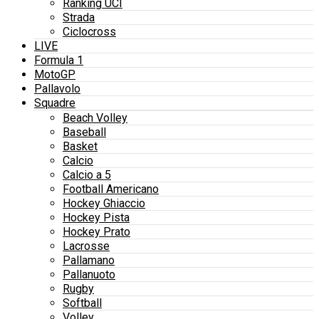
Ranking UCI
Strada
Ciclocross
LIVE
Formula 1
MotoGP
Pallavolo
Squadre
Beach Volley
Baseball
Basket
Calcio
Calcio a 5
Football Americano
Hockey Ghiaccio
Hockey Pista
Hockey Prato
Lacrosse
Pallamano
Pallanuoto
Rugby
Softball
Volley