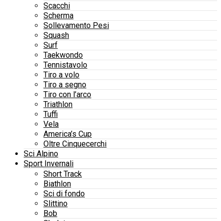
Scacchi
Scherma
Sollevamento Pesi
Squash
Surf
Taekwondo
Tennistavolo
Tiro a volo
Tiro a segno
Tiro con l’arco
Triathlon
Tuffi
Vela
America’s Cup
Oltre Cinquecerchi
Sci Alpino
Sport Invernali
Short Track
Biathlon
Sci di fondo
Slittino
Bob