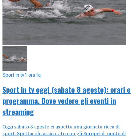
Sport in tv
1 ora fa
Sport in tv oggi (sabato 8 agosto): orari e
programma. Dove vedere gli eventi in
streaming
Oggi sabato 8 agosto ci aspetta una giornata ricca di
sport. Spettacolo assicurato con gli Europei di nuoto di