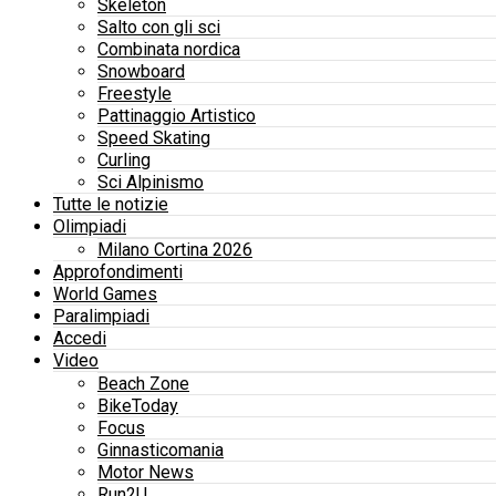
Skeleton
Salto con gli sci
Combinata nordica
Snowboard
Freestyle
Pattinaggio Artistico
Speed Skating
Curling
Sci Alpinismo
Tutte le notizie
Olimpiadi
Milano Cortina 2026
Approfondimenti
World Games
Paralimpiadi
Accedi
Video
Beach Zone
BikeToday
Focus
Ginnasticomania
Motor News
Run2U