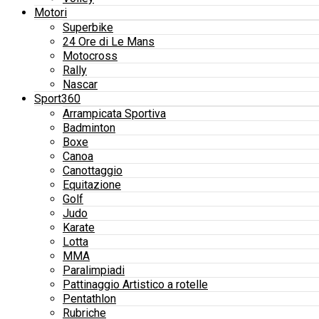
Motori
Superbike
24 Ore di Le Mans
Motocross
Rally
Nascar
Sport360
Arrampicata Sportiva
Badminton
Boxe
Canoa
Canottaggio
Equitazione
Golf
Judo
Karate
Lotta
MMA
Paralimpiadi
Pattinaggio Artistico a rotelle
Pentathlon
Rubriche