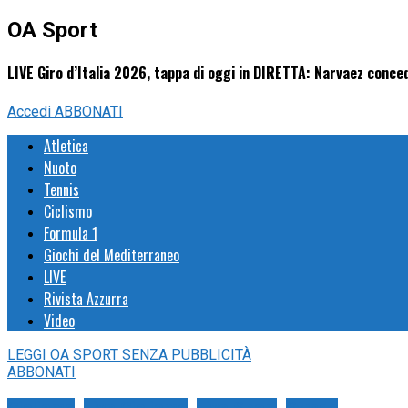
OA Sport
LIVE Giro d’Italia 2026, tappa di oggi in DIRETTA: Narvaez concede
Accedi
ABBONATI
Atletica
Nuoto
Tennis
Ciclismo
Formula 1
Giochi del Mediterraneo
LIVE
Rivista Azzurra
Video
LEGGI
OA SPORT
SENZA PUBBLICITÀ
ABBONATI