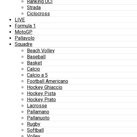
Ranking UCI
Strada
Ciclocross
LIVE
Formula 1
MotoGP
Pallavolo
Squadre
Beach Volley
Baseball
Basket
Calcio
Calcio a 5
Football Americano
Hockey Ghiaccio
Hockey Pista
Hockey Prato
Lacrosse
Pallamano
Pallanuoto
Rugby
Softball
Volley