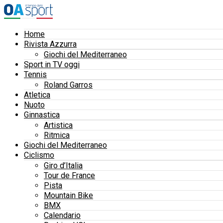
Home
Rivista Azzurra
Giochi del Mediterraneo
Sport in TV oggi
Tennis
Roland Garros
Atletica
Nuoto
Ginnastica
Artistica
Ritmica
Giochi del Mediterraneo
Ciclismo
Giro d’Italia
Tour de France
Pista
Mountain Bike
BMX
Calendario