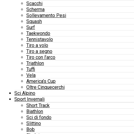
Scacchi
Scherma
Sollevamento Pesi
Squash
Surf
Taekwondo
Tennistavolo
Tiro a volo
Tiro a segno
Tiro con l’arco
Triathlon
Tuffi
Vela
America’s Cup
Oltre Cinquecerchi
Sci Alpino
Sport Invernali
Short Track
Biathlon
Sci di fondo
Slittino
Bob