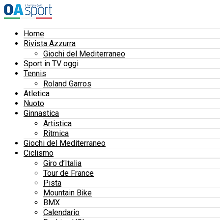
Home
Rivista Azzurra
Giochi del Mediterraneo
Sport in TV oggi
Tennis
Roland Garros
Atletica
Nuoto
Ginnastica
Artistica
Ritmica
Giochi del Mediterraneo
Ciclismo
Giro d’Italia
Tour de France
Pista
Mountain Bike
BMX
Calendario