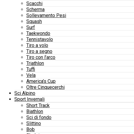
Scacchi
Scherma
Sollevamento Pesi
Squash
Surf
Taekwondo
Tennistavolo
Tiro a volo
Tiro a segno
Tiro con l’arco
Triathlon
Tuffi
Vela
America’s Cup
Oltre Cinquecerchi
Sci Alpino
Sport Invernali
Short Track
Biathlon
Sci di fondo
Slittino
Bob