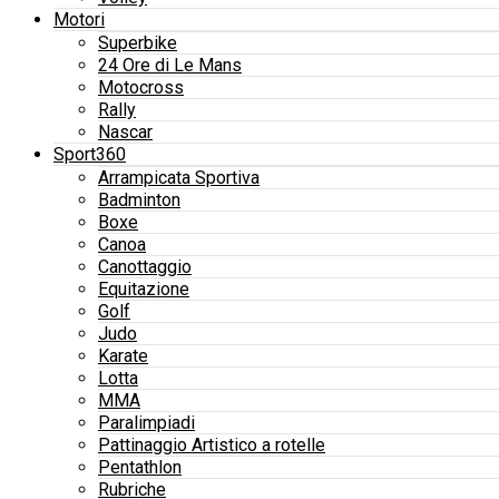
Motori
Superbike
24 Ore di Le Mans
Motocross
Rally
Nascar
Sport360
Arrampicata Sportiva
Badminton
Boxe
Canoa
Canottaggio
Equitazione
Golf
Judo
Karate
Lotta
MMA
Paralimpiadi
Pattinaggio Artistico a rotelle
Pentathlon
Rubriche