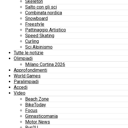
Skeleton
Salto con gli sci
Combinata nordica
Snowboard
Freestyle
Pattinaggio Artistico
Speed Skating
Curling
Sci Alpinismo
Tutte le notizie
Olimpiadi
Milano Cortina 2026
Approfondimenti
World Games
Paralimpiadi
Accedi
Video
Beach Zone
BikeToday
Focus
Ginnasticomania
Motor News
Run2U