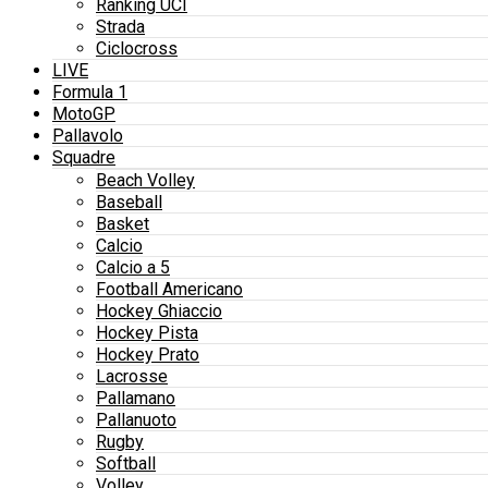
Ranking UCI
Strada
Ciclocross
LIVE
Formula 1
MotoGP
Pallavolo
Squadre
Beach Volley
Baseball
Basket
Calcio
Calcio a 5
Football Americano
Hockey Ghiaccio
Hockey Pista
Hockey Prato
Lacrosse
Pallamano
Pallanuoto
Rugby
Softball
Volley