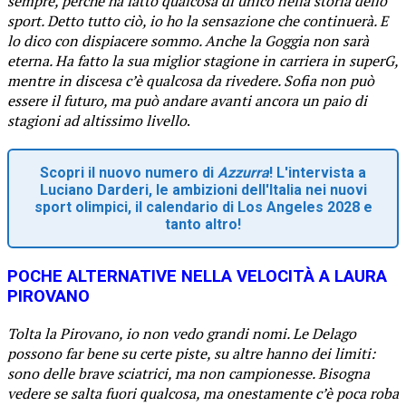
sempre, perché ha fatto qualcosa di unico nella storia dello
sport. Detto tutto ciò, io ho la sensazione che continuerà. E
lo dico con dispiacere sommo. Anche la Goggia non sarà
eterna. Ha fatto la sua miglior stagione in carriera in superG,
mentre in discesa c’è qualcosa da rivedere. Sofia non può
essere il futuro, ma può andare avanti ancora un paio di
stagioni ad altissimo livello
.
Scopri il nuovo numero di
Azzurra
! L'intervista a
Luciano Darderi, le ambizioni dell'Italia nei nuovi
sport olimpici, il calendario di Los Angeles 2028 e
tanto altro!
POCHE ALTERNATIVE NELLA VELOCITÀ A LAURA
PIROVANO
Tolta la Pirovano, io non vedo grandi nomi. Le Delago
possono far bene su certe piste, su altre hanno dei limiti:
sono delle brave sciatrici, ma non campionesse. Bisogna
vedere se salta fuori qualcosa, ma onestamente c’è poca roba