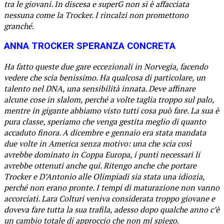
tra le giovani. In discesa e superG non si è affacciata
nessuna come la Trocker. I rincalzi non promettono
granché
.
ANNA TROCKER SPERANZA CONCRETA
Ha fatto queste due gare eccezionali in Norvegia, facendo
vedere che scia benissimo. Ha qualcosa di particolare, un
talento nel DNA, una sensibilità innata. Deve affinare
alcune cose in slalom, perché a volte taglia troppo sul palo,
mentre in gigante abbiamo visto tutti cosa può fare. La sua è
pura classe, speriamo che venga gestita meglio di quanto
accaduto finora. A dicembre e gennaio era stata mandata
due volte in America senza motivo: una che scia così
avrebbe dominato in Coppa Europa, i punti necessari li
avrebbe ottenuti anche qui. Ritengo anche che portare
Trocker e D’Antonio alle Olimpiadi sia stata una idiozia,
perché non erano pronte. I tempi di maturazione non vanno
accorciati. Lara Colturi veniva considerata troppo giovane e
doveva fare tutta la sua trafila, adesso dopo qualche anno c’è
un cambio totale di approccio che non mi spiego
.