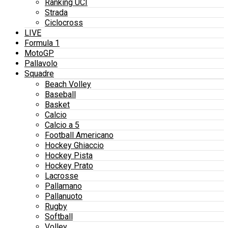
Ranking UCI
Strada
Ciclocross
LIVE
Formula 1
MotoGP
Pallavolo
Squadre
Beach Volley
Baseball
Basket
Calcio
Calcio a 5
Football Americano
Hockey Ghiaccio
Hockey Pista
Hockey Prato
Lacrosse
Pallamano
Pallanuoto
Rugby
Softball
Volley