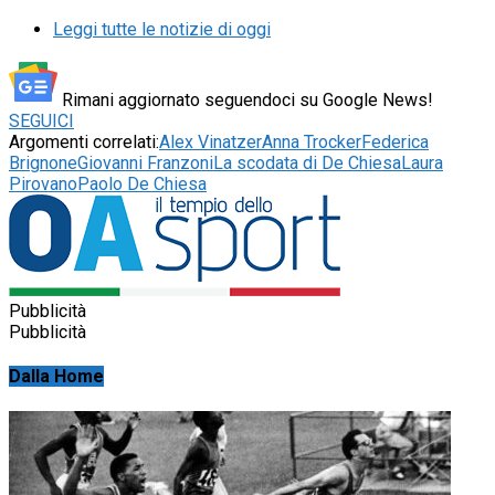
Leggi tutte le notizie di oggi
Rimani aggiornato seguendoci su Google News!
SEGUICI
Argomenti correlati:
Alex Vinatzer
Anna Trocker
Federica
Brignone
Giovanni Franzoni
La scodata di De Chiesa
Laura
Pirovano
Paolo De Chiesa
Pubblicità
Pubblicità
Dalla Home