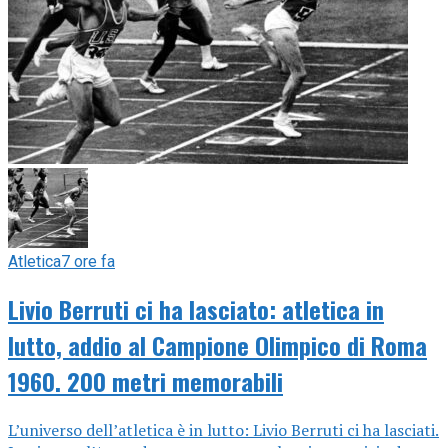
Atletica
7 ore fa
Livio Berruti ci ha lasciato: atletica in
lutto, addio al Campione Olimpico di Roma
1960. 200 metri memorabili
L’universo dell’atletica è in lutto: Livio Berruti ci ha lasciati.