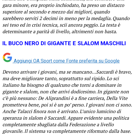
gara minore, era proprio inchiodato, ha preso un distacco
superiore al secondo e mezzo dai migliori, quando
sarebbero serviti 2 decimi in meno per la medaglia. Quando
sei teso ed in crisi tecnica, scii ancora peggio. La testa è
determinante a parità di livello, altrimenti non basta
.
IL BUCO NERO DI GIGANTE E SLALOM MASCHILI
Aggiungi OA Sport come
Fonte preferita su Google
Devono arrivare i giovani, ma se mancano…Saccardi è bravo,
ma deve migliorare tanto, soprattutto sul ripido. Lo sci
italiano ha bisogno di qualcuno che torni a dominare in
gigante e slalom, non che arrivi dodicesimo. In gigante non
c’è più nessuno: De Aliprandini è a fine carriera, Della Vite
prometteva bene, poi si è un po’ perso. I giovani non ci sono.
Anche Talacci finora non è arrivato. L’unico lumicino di
speranza in slalom è Saccardi. Appare evidente una politica
completamente sbagliata dalla Federazione a livello
giovanile. Il sistema va completamente riformato dalla base
.