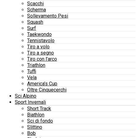
Scacchi
Scherma
Sollevamento Pesi
Squash
Surf
Taekwondo
Tennistavolo
Tiro a volo
Tiro a segno
Tiro con l’arco
Triathlon
Tuffi
Vela
America’s Cup
Oltre Cinquecerchi
Sci Alpino
Sport Invernali
Short Track
Biathlon
Sci di fondo
Slittino
Bob