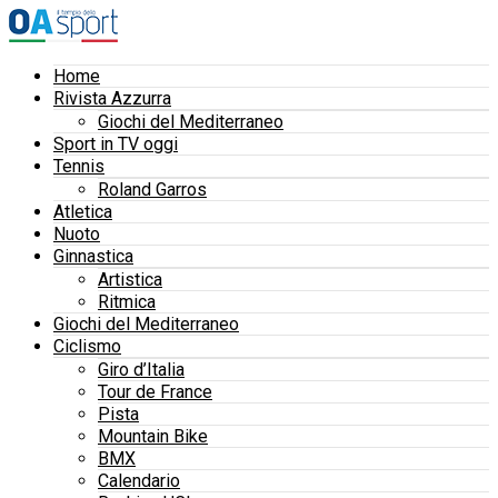
Home
Rivista Azzurra
Giochi del Mediterraneo
Sport in TV oggi
Tennis
Roland Garros
Atletica
Nuoto
Ginnastica
Artistica
Ritmica
Giochi del Mediterraneo
Ciclismo
Giro d’Italia
Tour de France
Pista
Mountain Bike
BMX
Calendario