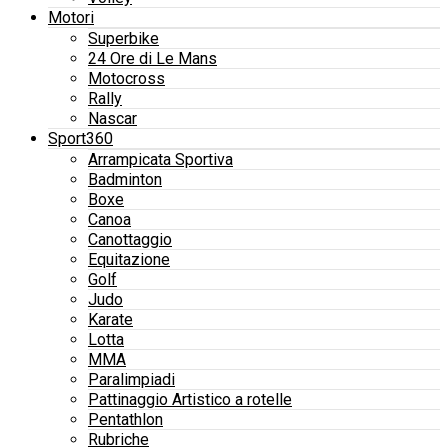
Motori
Superbike
24 Ore di Le Mans
Motocross
Rally
Nascar
Sport360
Arrampicata Sportiva
Badminton
Boxe
Canoa
Canottaggio
Equitazione
Golf
Judo
Karate
Lotta
MMA
Paralimpiadi
Pattinaggio Artistico a rotelle
Pentathlon
Rubriche