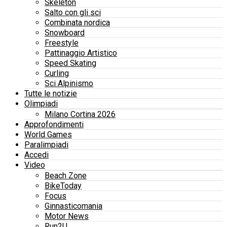
Skeleton
Salto con gli sci
Combinata nordica
Snowboard
Freestyle
Pattinaggio Artistico
Speed Skating
Curling
Sci Alpinismo
Tutte le notizie
Olimpiadi
Milano Cortina 2026
Approfondimenti
World Games
Paralimpiadi
Accedi
Video
Beach Zone
BikeToday
Focus
Ginnasticomania
Motor News
Run2U