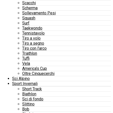
Scacchi
Scherma
Sollevamento Pesi
Squash
Surf
Taekwondo
Tennistavolo
Tiro a volo
Tiro a segno
Tiro con l’arco
Triathlon
Tuffi
Vela
America’s Cup
Oltre Cinquecerchi
Sci Alpino
Sport Invernali
Short Track
Biathlon
Sci di fondo
Slittino
Bob