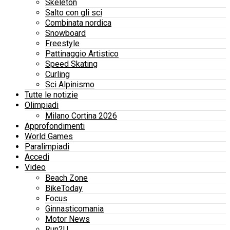
Skeleton
Salto con gli sci
Combinata nordica
Snowboard
Freestyle
Pattinaggio Artistico
Speed Skating
Curling
Sci Alpinismo
Tutte le notizie
Olimpiadi
Milano Cortina 2026
Approfondimenti
World Games
Paralimpiadi
Accedi
Video
Beach Zone
BikeToday
Focus
Ginnasticomania
Motor News
Run2U