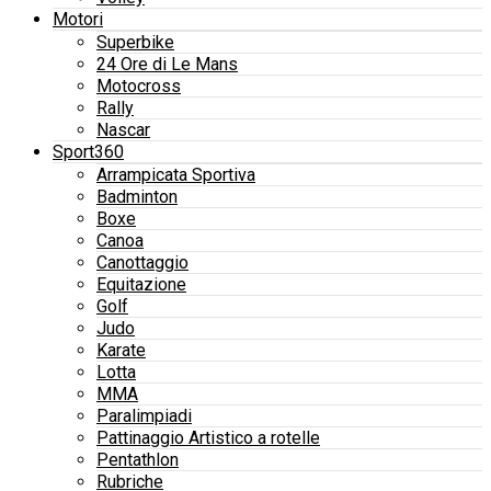
Motori
Superbike
24 Ore di Le Mans
Motocross
Rally
Nascar
Sport360
Arrampicata Sportiva
Badminton
Boxe
Canoa
Canottaggio
Equitazione
Golf
Judo
Karate
Lotta
MMA
Paralimpiadi
Pattinaggio Artistico a rotelle
Pentathlon
Rubriche