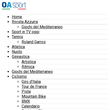
Home
Rivista Azzurra
Giochi del Mediterraneo
Sport in TV oggi
Tennis
Roland Garros
Atletica
Nuoto
Ginnastica
Artistica
Ritmica
Giochi del Mediterraneo
Ciclismo
Giro d’Italia
Tour de France
Pista
Mountain Bike
BMX
Calendario