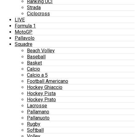
Ranking UCI
Strada
Ciclocross
LIVE
Formula 1
MotoGP
Pallavolo
Squadre
Beach Volley
Baseball
Basket
Calcio
Calcio a 5
Football Americano
Hockey Ghiaccio
Hockey Pista
Hockey Prato
Lacrosse
Pallamano
Pallanuoto
Rugby
Softball
Volley