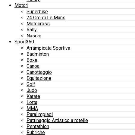
Motori
Superbike
24 Ore di Le Mans
Motocross
Rally
Nascar
Sport360
Arrampicata Sportiva
Badminton
Boxe
Canoa
Canottaggio
Equitazione
Golf
Judo
Karate
Lotta
MMA
Paralimpiadi
Pattinaggio Artistico a rotelle
Pentathlon
Rubriche