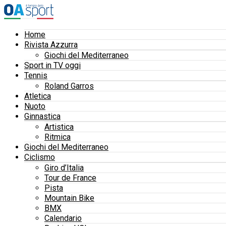
Home
Rivista Azzurra
Giochi del Mediterraneo
Sport in TV oggi
Tennis
Roland Garros
Atletica
Nuoto
Ginnastica
Artistica
Ritmica
Giochi del Mediterraneo
Ciclismo
Giro d’Italia
Tour de France
Pista
Mountain Bike
BMX
Calendario