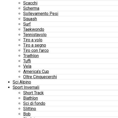
Scacchi
Scherma
Sollevamento Pesi
Squash
Surf
Taekwondo
Tennistavolo
Tiro a volo
Tiro a segno
Tiro con l’arco
Triathlon
Tuffi
Vela
America’s Cup
Oltre Cinquecerchi
Sci Alpino
Sport Invernali
Short Track
Biathlon
Sci di fondo
Slittino
Bob