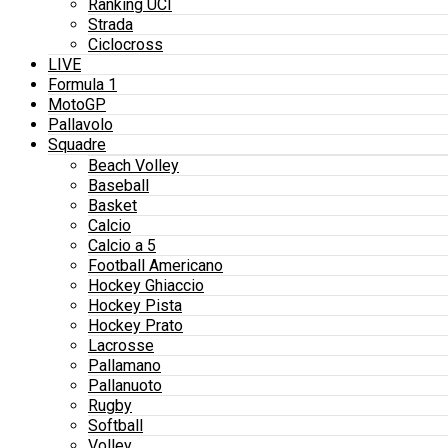
Ranking UCI
Strada
Ciclocross
LIVE
Formula 1
MotoGP
Pallavolo
Squadre
Beach Volley
Baseball
Basket
Calcio
Calcio a 5
Football Americano
Hockey Ghiaccio
Hockey Pista
Hockey Prato
Lacrosse
Pallamano
Pallanuoto
Rugby
Softball
Volley