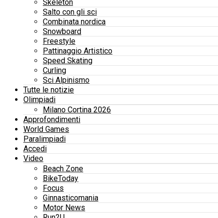
Skeleton
Salto con gli sci
Combinata nordica
Snowboard
Freestyle
Pattinaggio Artistico
Speed Skating
Curling
Sci Alpinismo
Tutte le notizie
Olimpiadi
Milano Cortina 2026
Approfondimenti
World Games
Paralimpiadi
Accedi
Video
Beach Zone
BikeToday
Focus
Ginnasticomania
Motor News
Run2U