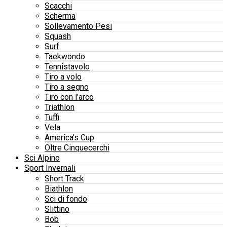
Scacchi
Scherma
Sollevamento Pesi
Squash
Surf
Taekwondo
Tennistavolo
Tiro a volo
Tiro a segno
Tiro con l’arco
Triathlon
Tuffi
Vela
America’s Cup
Oltre Cinquecerchi
Sci Alpino
Sport Invernali
Short Track
Biathlon
Sci di fondo
Slittino
Bob