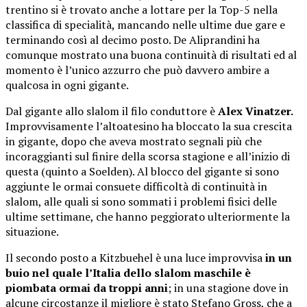
trentino si è trovato anche a lottare per la Top-5 nella
classifica di specialità, mancando nelle ultime due gare e
terminando così al decimo posto. De Aliprandini ha
comunque mostrato una buona continuità di risultati ed al
momento è l’unico azzurro che può davvero ambire a
qualcosa in ogni gigante.
Dal gigante allo slalom il filo conduttore è
Alex Vinatzer.
Improvvisamente l’altoatesino ha bloccato la sua crescita
in gigante, dopo che aveva mostrato segnali più che
incoraggianti sul finire della scorsa stagione e all’inizio di
questa (quinto a Soelden). Al blocco del gigante si sono
aggiunte le ormai consuete difficoltà di continuità in
slalom, alle quali si sono sommati i problemi fisici delle
ultime settimane, che hanno peggiorato ulteriormente la
situazione.
Il secondo posto a Kitzbuehel è una luce improvvisa
in un
buio nel quale l’Italia dello slalom maschile è
piombata ormai da troppi anni
; in una stagione dove in
alcune circostanze il migliore è stato Stefano Gross, che a