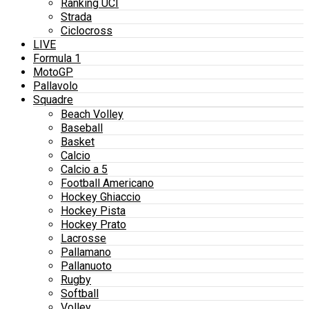
Ranking UCI
Strada
Ciclocross
LIVE
Formula 1
MotoGP
Pallavolo
Squadre
Beach Volley
Baseball
Basket
Calcio
Calcio a 5
Football Americano
Hockey Ghiaccio
Hockey Pista
Hockey Prato
Lacrosse
Pallamano
Pallanuoto
Rugby
Softball
Volley