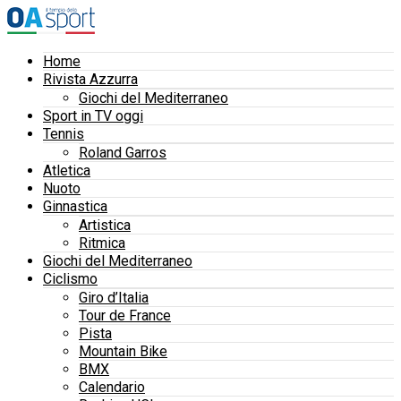
Home
Rivista Azzurra
Giochi del Mediterraneo
Sport in TV oggi
Tennis
Roland Garros
Atletica
Nuoto
Ginnastica
Artistica
Ritmica
Giochi del Mediterraneo
Ciclismo
Giro d’Italia
Tour de France
Pista
Mountain Bike
BMX
Calendario