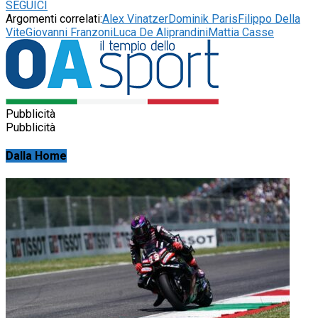
SEGUICI
Argomenti correlati:
Alex Vinatzer
Dominik Paris
Filippo Della
Vite
Giovanni Franzoni
Luca De Aliprandini
Mattia Casse
Pubblicità
Pubblicità
Dalla Home