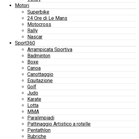
Motori
Superbike
24 Ore di Le Mans
Motocross
Rally
Nascar
Sport360
Arrampicata Sportiva
Badminton
Boxe
Canoa
Canottaggio
Equitazione
Golf
Judo
Karate
Lotta
MMA
Paralimpiadi
Pattinaggio Artistico a rotelle
Pentathlon
Rubriche