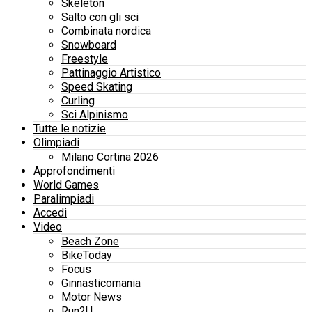
Skeleton
Salto con gli sci
Combinata nordica
Snowboard
Freestyle
Pattinaggio Artistico
Speed Skating
Curling
Sci Alpinismo
Tutte le notizie
Olimpiadi
Milano Cortina 2026
Approfondimenti
World Games
Paralimpiadi
Accedi
Video
Beach Zone
BikeToday
Focus
Ginnasticomania
Motor News
Run2U