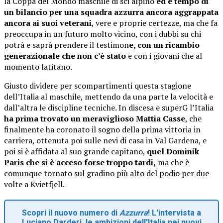
la Coppa del Mondo maschile di sci alpino
ed è tempo di
un bilancio per una squadra azzurra ancora aggrappata
ancora ai suoi veterani
, vere e proprie certezze, ma che fa
preoccupa in un futuro molto vicino, con i dubbi su chi
potrà e saprà prendere il testimon
e, con un ricambio
generazionale che non c’è stato
e con i giovani che al
momento latitano.
Giusto dividere per scompartimenti questa stagione
dell’Italia al maschile, mettendo da una parte la velocità e
dall’altra le discipline tecniche. In discesa e superG l’Italia
ha prima trovato un meraviglioso Mattia Casse
, che
finalmente ha coronato il sogno della prima vittoria in
carriera, ottenuta poi sulle nevi di casa in Val Gardena, e
poi si è affidata al suo grande capitano,
quel Dominik
Paris che si è acceso forse troppo tardi,
ma che è
comunque tornato sul gradino più alto del podio per due
volte a Kvietfjell.
Scopri il nuovo numero di
Azzurra
! L'intervista a
Luciano Darderi, le ambizioni dell'Italia nei nuovi