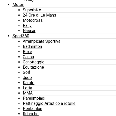
Motori
Superbike
24 Ore di Le Mans
Motocross
Rally
Nascar
Sport360
Arrampicata Sportiva
Badminton
Boxe
Canoa
Canottaggio
Equitazione
Golf
Judo
Karate
Lotta
MMA
Paralimpiadi
Pattinaggio Artistico a rotelle
Pentathlon
Rubriche