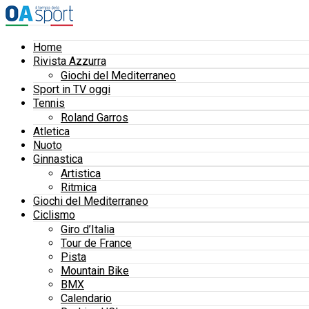
Home
Rivista Azzurra
Giochi del Mediterraneo
Sport in TV oggi
Tennis
Roland Garros
Atletica
Nuoto
Ginnastica
Artistica
Ritmica
Giochi del Mediterraneo
Ciclismo
Giro d’Italia
Tour de France
Pista
Mountain Bike
BMX
Calendario