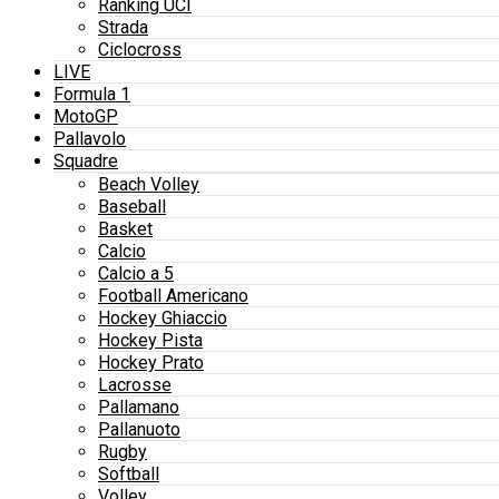
Ranking UCI
Strada
Ciclocross
LIVE
Formula 1
MotoGP
Pallavolo
Squadre
Beach Volley
Baseball
Basket
Calcio
Calcio a 5
Football Americano
Hockey Ghiaccio
Hockey Pista
Hockey Prato
Lacrosse
Pallamano
Pallanuoto
Rugby
Softball
Volley