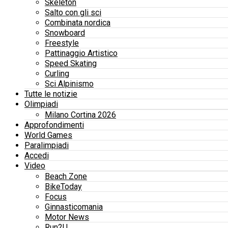
Skeleton
Salto con gli sci
Combinata nordica
Snowboard
Freestyle
Pattinaggio Artistico
Speed Skating
Curling
Sci Alpinismo
Tutte le notizie
Olimpiadi
Milano Cortina 2026
Approfondimenti
World Games
Paralimpiadi
Accedi
Video
Beach Zone
BikeToday
Focus
Ginnasticomania
Motor News
Run2U