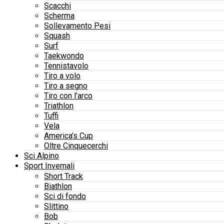
Scacchi
Scherma
Sollevamento Pesi
Squash
Surf
Taekwondo
Tennistavolo
Tiro a volo
Tiro a segno
Tiro con l’arco
Triathlon
Tuffi
Vela
America’s Cup
Oltre Cinquecerchi
Sci Alpino
Sport Invernali
Short Track
Biathlon
Sci di fondo
Slittino
Bob