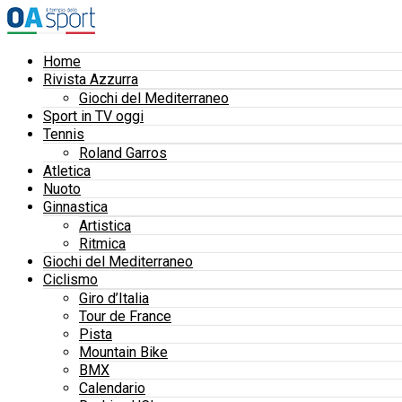
Home
Rivista Azzurra
Giochi del Mediterraneo
Sport in TV oggi
Tennis
Roland Garros
Atletica
Nuoto
Ginnastica
Artistica
Ritmica
Giochi del Mediterraneo
Ciclismo
Giro d’Italia
Tour de France
Pista
Mountain Bike
BMX
Calendario