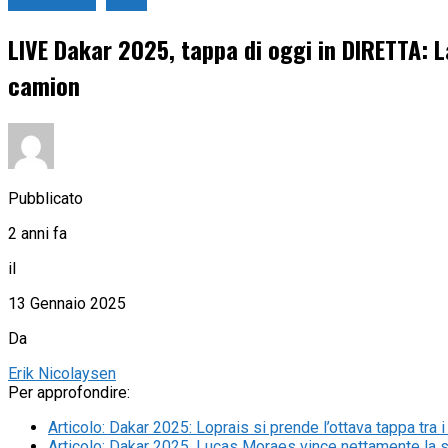
Live Sport
Rally
LIVE Dakar 2025, tappa di oggi in DIRETTA: L
camion
Pubblicato
2 anni fa
il
13 Gennaio 2025
Da
Erik Nicolaysen
Per approfondire:
Articolo
:
Dakar 2025: Loprais si prende l’ottava tappa tra 
Articolo
:
Dakar 2025, Lucas Moraes vince nettamente la sett