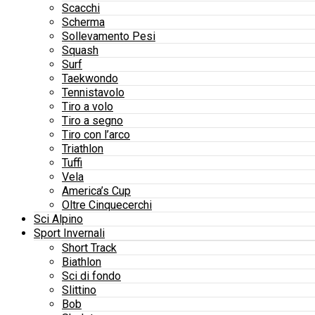
Scacchi
Scherma
Sollevamento Pesi
Squash
Surf
Taekwondo
Tennistavolo
Tiro a volo
Tiro a segno
Tiro con l’arco
Triathlon
Tuffi
Vela
America’s Cup
Oltre Cinquecerchi
Sci Alpino
Sport Invernali
Short Track
Biathlon
Sci di fondo
Slittino
Bob