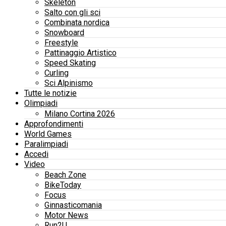
Skeleton
Salto con gli sci
Combinata nordica
Snowboard
Freestyle
Pattinaggio Artistico
Speed Skating
Curling
Sci Alpinismo
Tutte le notizie
Olimpiadi
Milano Cortina 2026
Approfondimenti
World Games
Paralimpiadi
Accedi
Video
Beach Zone
BikeToday
Focus
Ginnasticomania
Motor News
Run2U