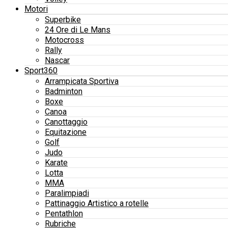
Motori
Superbike
24 Ore di Le Mans
Motocross
Rally
Nascar
Sport360
Arrampicata Sportiva
Badminton
Boxe
Canoa
Canottaggio
Equitazione
Golf
Judo
Karate
Lotta
MMA
Paralimpiadi
Pattinaggio Artistico a rotelle
Pentathlon
Rubriche