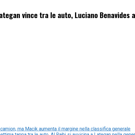
ategan vince tra le auto, Luciano Benavides a
i camion, ma Macik aumenta il margine nella classifica generale
ima tappa tra le auto, Al Rajhi si avvicina a Lategan nella gene