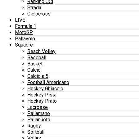
Ranking UCI
Strada
Ciclocross
LIVE
Formula 1
MotoGP
Pallavolo
Squadre
Beach Volley
Baseball
Basket
Calcio
Calcio a 5
Football Americano
Hockey Ghiaccio
Hockey Pista
Hockey Prato
Lacrosse
Pallamano
Pallanuoto
Rugby
Softball
Volley