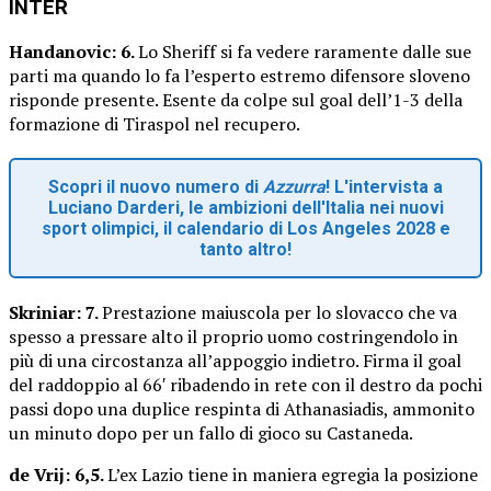
INTER
Handanovic: 6.
Lo Sheriff si fa vedere raramente dalle sue
parti ma quando lo fa l’esperto estremo difensore sloveno
risponde presente. Esente da colpe sul goal dell’1-3 della
formazione di Tiraspol nel recupero.
Scopri il nuovo numero di
Azzurra
! L'intervista a
Luciano Darderi, le ambizioni dell'Italia nei nuovi
sport olimpici, il calendario di Los Angeles 2028 e
tanto altro!
Skriniar: 7.
Prestazione maiuscola per lo slovacco che va
spesso a pressare alto il proprio uomo costringendolo in
più di una circostanza all’appoggio indietro. Firma il goal
del raddoppio al 66′ ribadendo in rete con il destro da pochi
passi dopo una duplice respinta di Athanasiadis, ammonito
un minuto dopo per un fallo di gioco su Castaneda.
de Vrij: 6,5.
L’ex Lazio tiene in maniera egregia la posizione