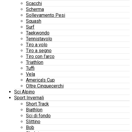
Scacchi
Scherma
Sollevamento Pesi
Squash
Surf
Taekwondo
Tennistavolo
Tiro a volo
Tiro a segno
Tiro con l’arco
Triathlon
Tuffi
Vela
America’s Cup
Oltre Cinquecerchi
Sci Alpino
Sport Invernali
Short Track
Biathlon
Sci di fondo
Slittino
Bob