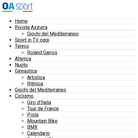
Home
Rivista Azzurra
Giochi del Mediterraneo
Sport in TV oggi
Tennis
Roland Garros
Atletica
Nuoto
Ginnastica
Artistica
Ritmica
Giochi del Mediterraneo
Ciclismo
Giro d’Italia
Tour de France
Pista
Mountain Bike
BMX
Calendario