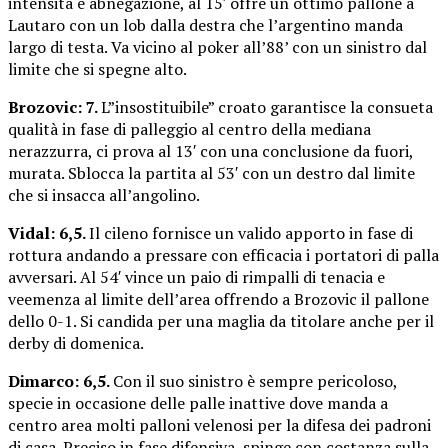
intensità e abnegazione, al 15′ offre un ottimo pallone a
Lautaro con un lob dalla destra che l’argentino manda
largo di testa. Va vicino al poker all’88’ con un sinistro dal
limite che si spegne alto.
Brozovic: 7.
L”insostituibile” croato garantisce la consueta
qualità in fase di palleggio al centro della mediana
nerazzurra, ci prova al 13′ con una conclusione da fuori,
murata. Sblocca la partita al 53′ con un destro dal limite
che si insacca all’angolino.
Vidal: 6,5.
Il cileno fornisce un valido apporto in fase di
rottura andando a pressare con efficacia i portatori di palla
avversari. Al 54′ vince un paio di rimpalli di tenacia e
veemenza al limite dell’area offrendo a Brozovic il pallone
dello 0-1. Si candida per una maglia da titolare anche per il
derby di domenica.
Dimarco: 6,5.
Con il suo sinistro è sempre pericoloso,
specie in occasione delle palle inattive dove manda a
centro area molti palloni velenosi per la difesa dei padroni
di casa. Preciso in fase difensiva, spinge con costanza sulla