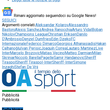
Rimani aggiornato seguendoci su Google News!
SEGUICI
Argomenti correlati:
Aleksandar Kolarov
Alessandro
Bastoni
Alexis Sanchez
Andrea Ranocchia
Arturo Vidal
Boban
Nikolov
Champions League
Christian Eriksen
Danilo
D'Ambrosio
Denzel Dumfries
Edin Dzeko
FC
Internazionale
Federico Dimarco
Georgios Athanasiadis
Hakan
Çalhanoğlu
Ivan Perisic
Joaquín Correa
Lautaro Martinez
Live
Inter
Marcelo Brozovic
Matias Vecino
Matteo Darmian
Milan
Skriniar
Niccolò Barella
Pagelle
Samir Handanovic
Sheriff
Tiraspol
Sheriff Tiraspol-Inter
Sheriff-Inter
Simone
Inzaghi
Stefan De Vrij
Pubblicità
Pubblicità
Dalla Home