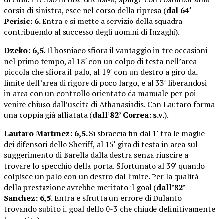
corsia di sinistra, esce nel corso della ripresa (
dal 64′
Perisic: 6.
Entra e si mette a servizio della squadra
contribuendo al successo degli uomini di Inzaghi).
Dzeko: 6,5.
Il bosniaco sfiora il vantaggio in tre occasioni
nel primo tempo, al 18′ con un colpo di testa nell’area
piccola che sfiora il palo, al 19′ con un destro a giro dal
limite dell’area di rigore di poco largo, e al 33′ liberandosi
in area con un controllo orientato da manuale per poi
venire chiuso dall’uscita di Athanasiadis. Con Lautaro forma
una coppia già affiatata (
dall’82’ Correa: s.v.
).
Lautaro Martinez: 6,5.
Si sbraccia fin dal 1′ tra le maglie
dei difensori dello Sheriff, al 15′ gira di testa in area sul
suggerimento di Barella dalla destra senza riuscire a
trovare lo specchio della porta. Sfortunato al 39′ quando
colpisce un palo con un destro dal limite. Per la qualità
della prestazione avrebbe meritato il goal (
dall’82’
Sanchez: 6,5.
Entra e sfrutta un errore di Dulanto
trovando subito il goal dello 0-3 che chiude definitivamente