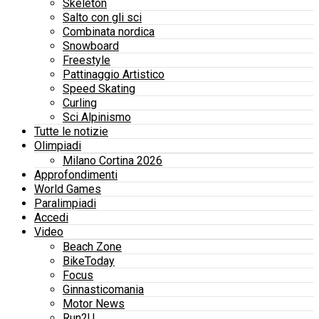
Skeleton
Salto con gli sci
Combinata nordica
Snowboard
Freestyle
Pattinaggio Artistico
Speed Skating
Curling
Sci Alpinismo
Tutte le notizie
Olimpiadi
Milano Cortina 2026
Approfondimenti
World Games
Paralimpiadi
Accedi
Video
Beach Zone
BikeToday
Focus
Ginnasticomania
Motor News
Run2U