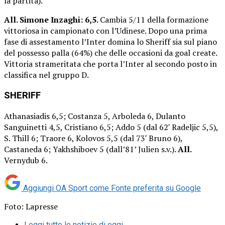
la partita).
All. Simone Inzaghi: 6,5.
Cambia 5/11 della formazione
vittoriosa in campionato con l’Udinese. Dopo una prima
fase di assestamento l’Inter domina lo Sheriff sia sul piano
del possesso palla (64%) che delle occasioni da goal create.
Vittoria strameritata che porta l’Inter al secondo posto in
classifica nel gruppo D.
SHERIFF
Athanasiadis 6,5; Costanza 5, Arboleda 6, Dulanto
Sanguinetti 4,5, Cristiano 6,5; Addo 5 (dal 62′ Radeljic 5,5),
S. Thill 6; Traore 6, Kolovos 5,5 (dal 73′ Bruno 6),
Castaneda 6; Yakhshiboev 5 (dall’81’ Julien s.v.).
All.
Vernydub 6.
Aggiungi OA Sport come
Fonte preferita su Google
Foto: Lapresse
Leggi tutte le notizie di oggi