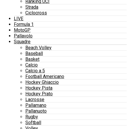
Ranking UCI
Strada
Ciclocross
LIVE
Formula 1
MotoGP
Pallavolo
Squadre
Beach Volley
Baseball
Basket
Calcio
Calcio a 5
Football Americano
Hockey Ghiaccio
Hockey Pista
Hockey Prato
Lacrosse
Pallamano
Pallanuoto
Rugby
Softball
Volley