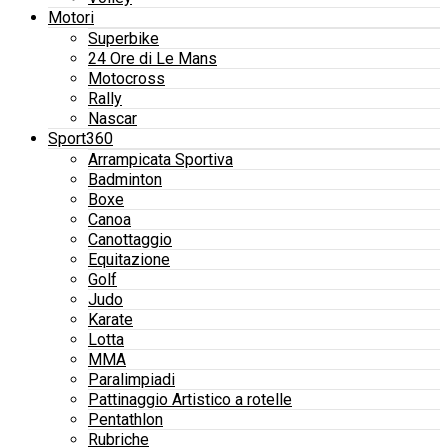
Motori
Superbike
24 Ore di Le Mans
Motocross
Rally
Nascar
Sport360
Arrampicata Sportiva
Badminton
Boxe
Canoa
Canottaggio
Equitazione
Golf
Judo
Karate
Lotta
MMA
Paralimpiadi
Pattinaggio Artistico a rotelle
Pentathlon
Rubriche