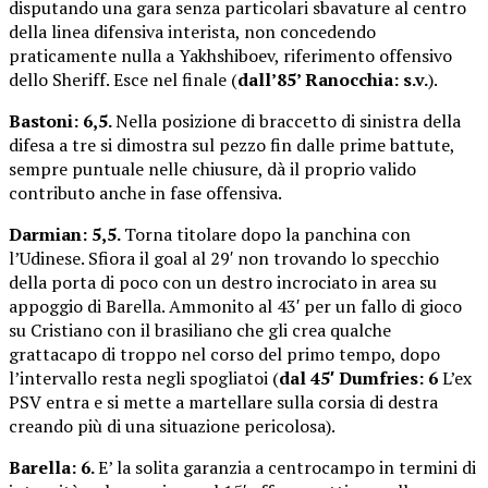
disputando una gara senza particolari sbavature al centro
della linea difensiva interista, non concedendo
praticamente nulla a Yakhshiboev, riferimento offensivo
dello Sheriff. Esce nel finale (
dall’85’ Ranocchia: s.v.
).
Bastoni: 6,5.
Nella posizione di braccetto di sinistra della
difesa a tre si dimostra sul pezzo fin dalle prime battute,
sempre puntuale nelle chiusure, dà il proprio valido
contributo anche in fase offensiva.
Darmian: 5,5.
Torna titolare dopo la panchina con
l’Udinese. Sfiora il goal al 29′ non trovando lo specchio
della porta di poco con un destro incrociato in area su
appoggio di Barella. Ammonito al 43′ per un fallo di gioco
su Cristiano con il brasiliano che gli crea qualche
grattacapo di troppo nel corso del primo tempo, dopo
l’intervallo resta negli spogliatoi (
dal 45′ Dumfries: 6
L’ex
PSV entra e si mette a martellare sulla corsia di destra
creando più di una situazione pericolosa).
Barella: 6.
E’ la solita garanzia a centrocampo in termini di