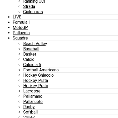
Ranking UCI
Strada
Ciclocross
LIVE
Formula 1
MotoGP
Pallavolo
Squadre
Beach Volley
Baseball
Basket
Calcio
Calcio a 5
Football Americano
Hockey Ghiaccio
Hockey Pista
Hockey Prato
Lacrosse
Pallamano
Pallanuoto
Rugby
Softball
Volley