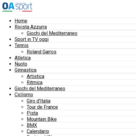
Home
Rivista Azzurra
Giochi del Mediterraneo
Sport in TV oggi
Tennis
Roland Garros
Atletica
Nuoto
Ginnastica
Artistica
Ritmica
Giochi del Mediterraneo
Ciclismo
Giro d’Italia
Tour de France
Pista
Mountain Bike
BMX
Calendario