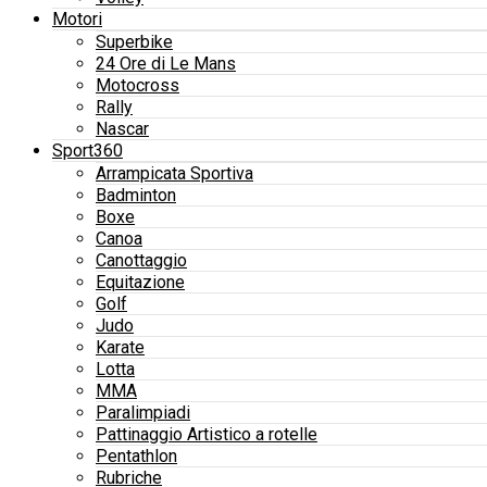
Motori
Superbike
24 Ore di Le Mans
Motocross
Rally
Nascar
Sport360
Arrampicata Sportiva
Badminton
Boxe
Canoa
Canottaggio
Equitazione
Golf
Judo
Karate
Lotta
MMA
Paralimpiadi
Pattinaggio Artistico a rotelle
Pentathlon
Rubriche