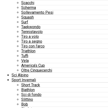
Scacchi
Scherma
Sollevamento Pesi
Squash
Surf
Taekwondo
Tennistavolo
Tiro a volo
Tiro a segno
Tiro con l’arco
Triathlon
Tuffi
Vela
America’s Cup
Oltre Cinquecerchi
Sci Alpino
Sport Invernali
Short Track
Biathlon
Sci di fondo
Slittino
Bob