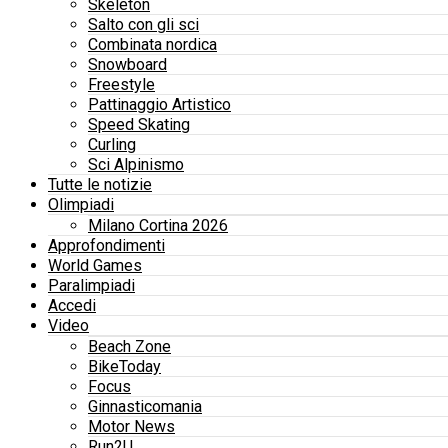
Skeleton
Salto con gli sci
Combinata nordica
Snowboard
Freestyle
Pattinaggio Artistico
Speed Skating
Curling
Sci Alpinismo
Tutte le notizie
Olimpiadi
Milano Cortina 2026
Approfondimenti
World Games
Paralimpiadi
Accedi
Video
Beach Zone
BikeToday
Focus
Ginnasticomania
Motor News
Run2U