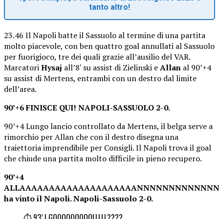
tanto altro!
23.46 Il Napoli batte il Sassuolo al termine di una partita
molto piacevole, con ben quattro goal annullati al Sassuolo
per fuorigioco, tre dei quali grazie all’ausilio del VAR.
Marcatori
Hysaj
all’8′ su assist di Zielinski e
Allan
al 90’+4
su assist di Mertens, entrambi con un destro dal limite
dell’area.
90’+6 FINISCE QUI! NAPOLI-SASSUOLO 2-0.
90’+4 Lungo lancio controllato da Mertens, il belga serve a
rimorchio per Allan che con il destro disegna una
traiettoria imprendibile per Consigli. Il Napoli trova il goal
che chiude una partita molto difficile in pieno recupero.
90’+4
ALLAAAAAAAAAAAAAAAAAAAANNNNNNNNNNNNN
ha vinto il Napoli. Napoli-Sassuolo 2-0.
⏱ 93’ | GOOOOOOOOOLLLLL????