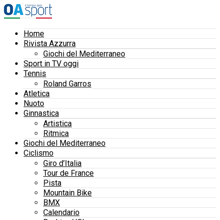
Home
Rivista Azzurra
Giochi del Mediterraneo
Sport in TV oggi
Tennis
Roland Garros
Atletica
Nuoto
Ginnastica
Artistica
Ritmica
Giochi del Mediterraneo
Ciclismo
Giro d’Italia
Tour de France
Pista
Mountain Bike
BMX
Calendario