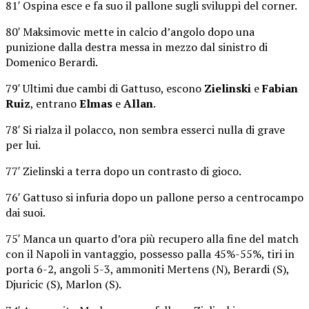
81′ Ospina esce e fa suo il pallone sugli sviluppi del corner.
80′ Maksimovic mette in calcio d’angolo dopo una
punizione dalla destra messa in mezzo dal sinistro di
Domenico Berardi.
79′ Ultimi due cambi di Gattuso, escono
Zielinski
e
Fabian
Ruiz
, entrano
Elmas
e
Allan
.
78′ Si rialza il polacco, non sembra esserci nulla di grave
per lui.
77′ Zielinski a terra dopo un contrasto di gioco.
76′ Gattuso si infuria dopo un pallone perso a centrocampo
dai suoi.
75′ Manca un quarto d’ora più recupero alla fine del match
con il Napoli in vantaggio, possesso palla 45%-55%, tiri in
porta 6-2, angoli 5-3, ammoniti Mertens (N), Berardi (S),
Djuricic (S), Marlon (S).