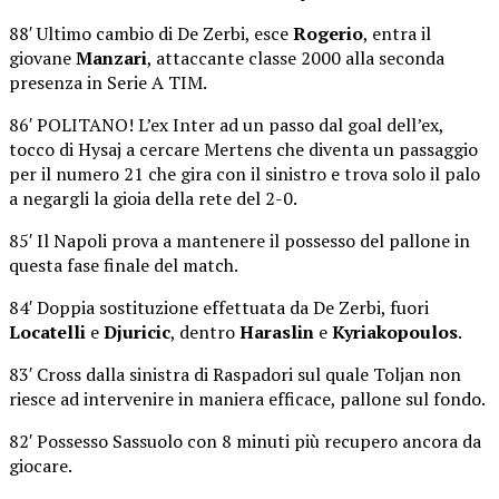
88′ Ultimo cambio di De Zerbi, esce
Rogerio
, entra il
giovane
Manzari
, attaccante classe 2000 alla seconda
presenza in Serie A TIM.
86′ POLITANO! L’ex Inter ad un passo dal goal dell’ex,
tocco di Hysaj a cercare Mertens che diventa un passaggio
per il numero 21 che gira con il sinistro e trova solo il palo
a negargli la gioia della rete del 2-0.
85′ Il Napoli prova a mantenere il possesso del pallone in
questa fase finale del match.
84′ Doppia sostituzione effettuata da De Zerbi, fuori
Locatelli
e
Djuricic
, dentro
Haraslin
e
Kyriakopoulos
.
83′ Cross dalla sinistra di Raspadori sul quale Toljan non
riesce ad intervenire in maniera efficace, pallone sul fondo.
82′ Possesso Sassuolo con 8 minuti più recupero ancora da
giocare.