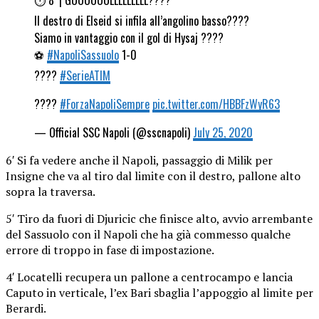
Il destro di Elseid si infila all’angolino basso????
Siamo in vantaggio con il gol di Hysaj ????
⚽
#NapoliSassuolo
1-0
????
#SerieATIM
????
#ForzaNapoliSempre
pic.twitter.com/HBBFzWyR63
— Official SSC Napoli (@sscnapoli)
July 25, 2020
6′ Si fa vedere anche il Napoli, passaggio di Milik per
Insigne che va al tiro dal limite con il destro, pallone alto
sopra la traversa.
5′ Tiro da fuori di Djuricic che finisce alto, avvio arrembante
del Sassuolo con il Napoli che ha già commesso qualche
errore di troppo in fase di impostazione.
4′ Locatelli recupera un pallone a centrocampo e lancia
Caputo in verticale, l’ex Bari sbaglia l’appoggio al limite per
Berardi.