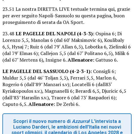
23.51 La nostra DIRETTA LIVE testuale termina qui, grazie
per aver seguito Napoli-Sassuolo su questa pagina, buon
proseguimento di serata da OA Sport.
23.48
LE PAGELLE DEL
NAPOLI (4-3-3):
Ospina 6; Di
Lorenzo 5,5, Manolas 6 (dal 60′ Maksimovic 6), Koulibaly
6,5, Hysaj 7; Ruiz 6 (dal 79′ Allan 6,5), Lobotka 6, Zielinski 6
(dal 79′ Elmas 6); Callejon 5,5 (dal 67′ Politano 6,5), Milik 6
(dal 67′ Mertens 6), Insigne 6.
Allenatore:
Gattuso 6.
LE PAGELLE DEL SASSUOLO (4-2-3-1):
Consigli 6;
Muldur 5,5 (dal 46′ Toljan 5,5), Ferrari 5,5, Marlon 6,
Rogerio 6 (dall’89’ Manzari s.v); Locatelli 6 (dall83′
Kyriakopoulos s.v.), Magnanelli 6; Berardi 6,5, Djuricic 6,5
(dall’83’ Haraslin s.v.), Traore 6 (dal 73′ Raspadori 6);
Caputo 6,5.
Allenatore:
De Zerbi 6.
Scopri il nuovo numero di
Azzurra
! L'intervista a
Luciano Darderi, le ambizioni dell'Italia nei nuovi
sport olimpici, il calendario di Los Angeles 2028 e