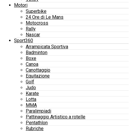
Motori
Superbike
24 Ore di Le Mans
Motocross
Rally
Nascar
Sport360
Arrampicata Sportiva
Badminton
Boxe
Canoa
Canottaggio
Equitazione
Golf
Judo
Karate
Lotta
MMA
Paralimpiadi
Pattinaggio Artistico a rotelle
Pentathlon
Rubriche