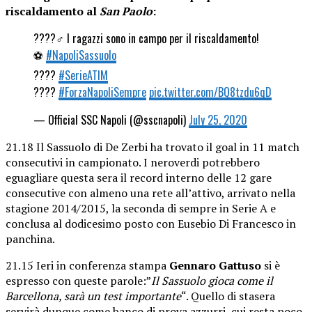
riscaldamento al
San Paolo
:
????‍♂️ I ragazzi sono in campo per il riscaldamento!
⚽️
#NapoliSassuolo
????
#SerieATIM
????
#ForzaNapoliSempre
pic.twitter.com/BQ8tzdu6qD
— Official SSC Napoli (@sscnapoli)
July 25, 2020
21.18 Il Sassuolo di De Zerbi ha trovato il goal in 11 match
consecutivi in campionato. I neroverdi potrebbero
eguagliare questa sera il record interno delle 12 gare
consecutive con almeno una rete all’attivo, arrivato nella
stagione 2014/2015, la seconda di sempre in Serie A e
conclusa al dodicesimo posto con Eusebio Di Francesco in
panchina.
21.15 Ieri in conferenza stampa
Gennaro Gattuso
si è
espresso con queste parole:”
Il Sassuolo gioca come il
Barcellona, sarà un test importante
“. Quello di stasera
servirà dunque come banco di prova azzurri, cui resta poco