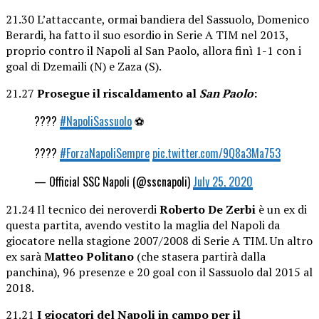
21.30 L’attaccante, ormai bandiera del Sassuolo, Domenico
Berardi, ha fatto il suo esordio in Serie A TIM nel 2013,
proprio contro il Napoli al San Paolo, allora finì 1-1 con i
goal di Dzemaili (N) e Zaza (S).
21.27
Prosegue il riscaldamento al
San Paolo
:
????
#NapoliSassuolo
⚽️
????
#ForzaNapoliSempre
pic.twitter.com/9Q8a3Ma753
— Official SSC Napoli (@sscnapoli)
July 25, 2020
21.24 Il tecnico dei neroverdi
Roberto De Zerbi
è un ex di
questa partita, avendo vestito la maglia del Napoli da
giocatore nella stagione 2007/2008 di Serie A TIM. Un altro
ex sarà
Matteo Politano
(che stasera partirà dalla
panchina), 96 presenze e 20 goal con il Sassuolo dal 2015 al
2018.
21.21
I giocatori del Napoli in campo per il