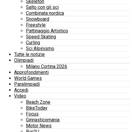
Skeleton
Salto con gli sci
Combinata nordica
Snowboard
Freestyle
Pattinaggio Artistico
Speed Skating
Curling
Sci Alpinismo
Tutte le notizie
Olimpiadi
Milano Cortina 2026
Approfondimenti
World Games
Paralimpiadi
Accedi
Video
Beach Zone
BikeToday
Focus
Ginnasticomania
Motor News
Run2U