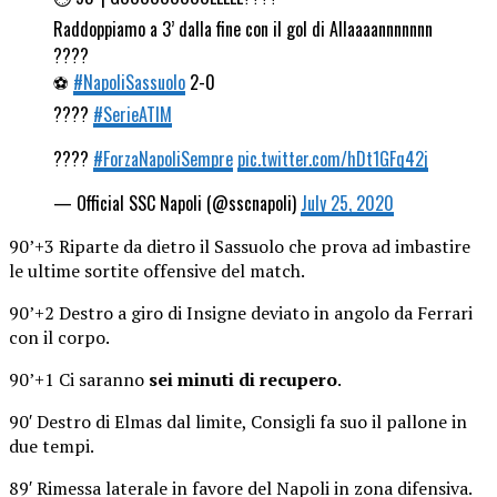
Raddoppiamo a 3’ dalla fine con il gol di Allaaaannnnnnn
????
⚽
#NapoliSassuolo
2-0
????
#SerieATIM
????
#ForzaNapoliSempre
pic.twitter.com/hDt1GFq42j
— Official SSC Napoli (@sscnapoli)
July 25, 2020
90’+3 Riparte da dietro il Sassuolo che prova ad imbastire
le ultime sortite offensive del match.
90’+2 Destro a giro di Insigne deviato in angolo da Ferrari
con il corpo.
90’+1 Ci saranno
sei minuti di recupero
.
90′ Destro di Elmas dal limite, Consigli fa suo il pallone in
due tempi.
89′ Rimessa laterale in favore del Napoli in zona difensiva.