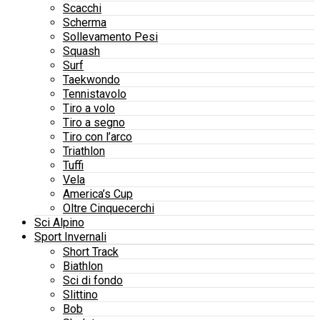
Scacchi
Scherma
Sollevamento Pesi
Squash
Surf
Taekwondo
Tennistavolo
Tiro a volo
Tiro a segno
Tiro con l’arco
Triathlon
Tuffi
Vela
America’s Cup
Oltre Cinquecerchi
Sci Alpino
Sport Invernali
Short Track
Biathlon
Sci di fondo
Slittino
Bob