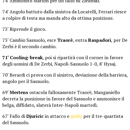
74′ Ammonito Marlon per un fallo su Zielinski.
74′ Angolo battuto dalla sinistra da Locatelli, Ferrari riesce
a colpire di testa ma manda alto da ottima posizione.
73′ Riprende il gioco.
73′ Cambio Sassuolo, esce
Traorè
, entra
Raspadori
, per De
Zerbi è il secondo cambio.
71′ Cooling-break
, poi si ripartirà con il corner in favore
degli uomini di De Zerbi, Napoli-Sassuolo 1-0, 8′ Hysaj.
70′ Berardi ci prova con il sinistro, deviazione della barriera,
angolo per il Sassuolo.
69′
Mertens
ostacola fallosamente Traorè, Manganiello
decreta la punizione in favore del Sassuolo e ammonisce il
belga, diffidato, slaterà Inter-Napoli martedì.
67′ Fallo di
Djuricic
in attacco e
giallo
per il tre-quartista
del Sassuolo.