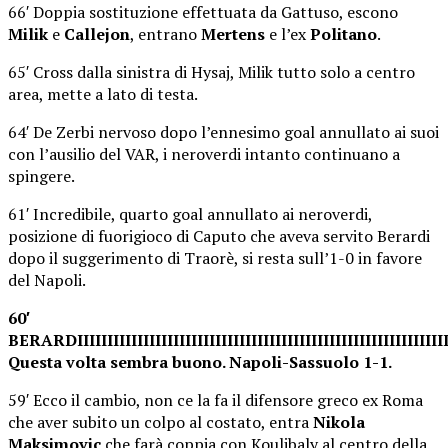
66′ Doppia sostituzione effettuata da Gattuso, escono
Milik
e
Callejon
, entrano
Mertens
e l’ex
Politano
.
65′ Cross dalla sinistra di Hysaj, Milik tutto solo a centro
area, mette a lato di testa.
64′ De Zerbi nervoso dopo l’ennesimo goal annullato ai suoi
con l’ausilio del VAR, i neroverdi intanto continuano a
spingere.
61′ Incredibile, quarto goal annullato ai neroverdi,
posizione di fuorigioco di Caputo che aveva servito Berardi
dopo il suggerimento di Traorè, si resta sull’1-0 in favore
del Napoli.
60′
BERARDIIIIIIIIIIIIIIIIIIIIIIIIIIIIIIIIIIIIIIIIIIIIIIIIIIIIIIIIIIIIIIII
Questa volta sembra buono. Napoli-Sassuolo 1-1.
59′ Ecco il cambio, non ce la fa il difensore greco ex Roma
che aver subito un colpo al costato, entra
Nikola
Maksimovic
che farà coppia con Koulibaly al centro della