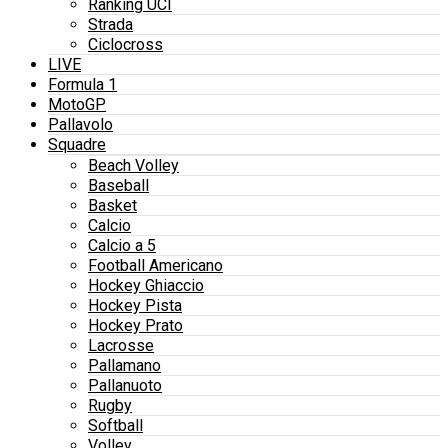
Ranking UCI
Strada
Ciclocross
LIVE
Formula 1
MotoGP
Pallavolo
Squadre
Beach Volley
Baseball
Basket
Calcio
Calcio a 5
Football Americano
Hockey Ghiaccio
Hockey Pista
Hockey Prato
Lacrosse
Pallamano
Pallanuoto
Rugby
Softball
Volley