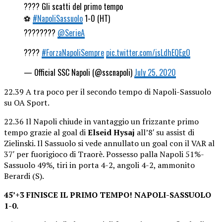
???? Gli scatti del primo tempo
⚽
#NapoliSassuolo
1-0 (HT)
????????
@SerieA
????
#ForzaNapoliSempre
pic.twitter.com/jsLdhEQEgO
— Official SSC Napoli (@sscnapoli)
July 25, 2020
22.39 A tra poco per il secondo tempo di Napoli-Sassuolo
su OA Sport.
22.36 Il Napoli chiude in vantaggio un frizzante primo
tempo grazie al goal di
Elseid Hysaj
all’8′ su assist di
Zielinski. Il Sassuolo si vede annullato un goal con il VAR al
37′ per fuorigioco di Traorè. Possesso palla Napoli 51%-
Sassuolo 49%, tiri in porta 4-2, angoli 4-2, ammonito
Berardi (S).
45’+3 FINISCE IL PRIMO TEMPO! NAPOLI-SASSUOLO
1-0.