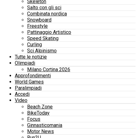
Skeleton
Salto con gli sci
Combinata nordica
Snowboard
Freestyle
Pattinaggio Artistico
Speed Skating
Curling
Sci Alpinismo
Tutte le notizie
Olimpiadi
Milano Cortina 2026
Approfondimenti
World Games
Paralimpiadi
Accedi
Video
Beach Zone
BikeToday
Focus
Ginnasticomania
Motor News
Run2U