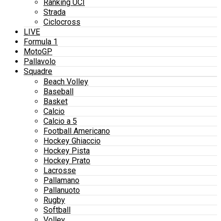
Ranking UCI
Strada
Ciclocross
LIVE
Formula 1
MotoGP
Pallavolo
Squadre
Beach Volley
Baseball
Basket
Calcio
Calcio a 5
Football Americano
Hockey Ghiaccio
Hockey Pista
Hockey Prato
Lacrosse
Pallamano
Pallanuoto
Rugby
Softball
Volley