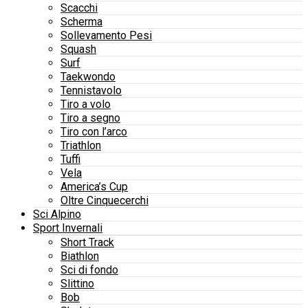
Scacchi
Scherma
Sollevamento Pesi
Squash
Surf
Taekwondo
Tennistavolo
Tiro a volo
Tiro a segno
Tiro con l’arco
Triathlon
Tuffi
Vela
America’s Cup
Oltre Cinquecerchi
Sci Alpino
Sport Invernali
Short Track
Biathlon
Sci di fondo
Slittino
Bob