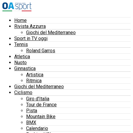
Home
Rivista Azzurra
Giochi del Mediterraneo
Sport in TV oggi
Tennis
Roland Garros
Atletica
Nuoto
Ginnastica
Artistica
Ritmica
Giochi del Mediterraneo
Ciclismo
Giro d’Italia
Tour de France
Pista
Mountain Bike
BMX
Calendario