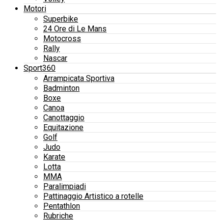
Motori
Superbike
24 Ore di Le Mans
Motocross
Rally
Nascar
Sport360
Arrampicata Sportiva
Badminton
Boxe
Canoa
Canottaggio
Equitazione
Golf
Judo
Karate
Lotta
MMA
Paralimpiadi
Pattinaggio Artistico a rotelle
Pentathlon
Rubriche