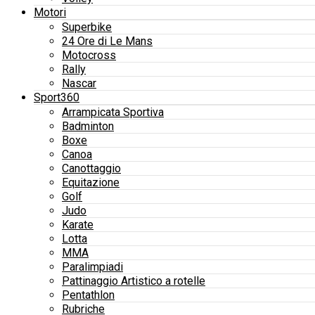
Motori
Superbike
24 Ore di Le Mans
Motocross
Rally
Nascar
Sport360
Arrampicata Sportiva
Badminton
Boxe
Canoa
Canottaggio
Equitazione
Golf
Judo
Karate
Lotta
MMA
Paralimpiadi
Pattinaggio Artistico a rotelle
Pentathlon
Rubriche