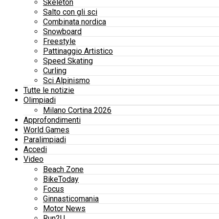
Skeleton
Salto con gli sci
Combinata nordica
Snowboard
Freestyle
Pattinaggio Artistico
Speed Skating
Curling
Sci Alpinismo
Tutte le notizie
Olimpiadi
Milano Cortina 2026
Approfondimenti
World Games
Paralimpiadi
Accedi
Video
Beach Zone
BikeToday
Focus
Ginnasticomania
Motor News
Run2U