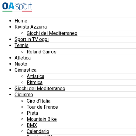
Home
Rivista Azzurra
Giochi del Mediterraneo
Sport in TV oggi
Tennis
Roland Garros
Atletica
Nuoto
Ginnastica
Artistica
Ritmica
Giochi del Mediterraneo
Ciclismo
Giro d’Italia
Tour de France
Pista
Mountain Bike
BMX
Calendario