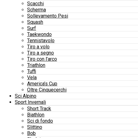
Scacchi
Scherma
Sollevamento Pesi
Squash
Surf
Taekwondo
Tennistavolo
Tiro a volo
Tiro a segno
Tiro con l’arco
Triathlon
Tuffi
Vela
America’s Cup
Oltre Cinquecerchi
Sci Alpino
Sport Invernali
Short Track
Biathlon
Sci di fondo
Slittino
Bob