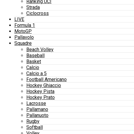
Ranking UCI
Strada
Ciclocross
LIVE
Formula 1
MotoGP
Pallavolo
Squadre
Beach Volley
Baseball
Basket
Calcio
Calcio a 5
Football Americano
Hockey Ghiaccio
Hockey Pista
Hockey Prato
Lacrosse
Pallamano
Pallanuoto
Rugby
Softball
Volley