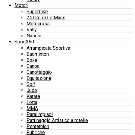
Motori
Superbike
24 Ore di Le Mans
Motocross
Rally
Nascar
Sport360
Arrampicata Sportiva
Badminton
Boxe
Canoa
Canottaggio
Equitazione
Golf
Judo
Karate
Lotta
MMA
Paralimpiadi
Pattinaggio Artistico a rotelle
Pentathlon
Rubriche