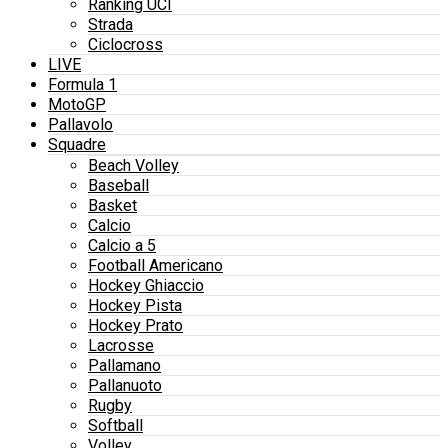
Ranking UCI
Strada
Ciclocross
LIVE
Formula 1
MotoGP
Pallavolo
Squadre
Beach Volley
Baseball
Basket
Calcio
Calcio a 5
Football Americano
Hockey Ghiaccio
Hockey Pista
Hockey Prato
Lacrosse
Pallamano
Pallanuoto
Rugby
Softball
Volley