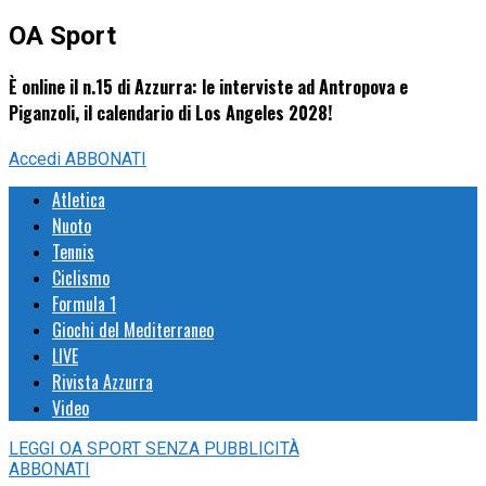
OA Sport
È online il n.15 di Azzurra: le interviste ad Antropova e
Piganzoli, il calendario di Los Angeles 2028!
Accedi
ABBONATI
Atletica
Nuoto
Tennis
Ciclismo
Formula 1
Giochi del Mediterraneo
LIVE
Rivista Azzurra
Video
LEGGI
OA SPORT
SENZA PUBBLICITÀ
ABBONATI