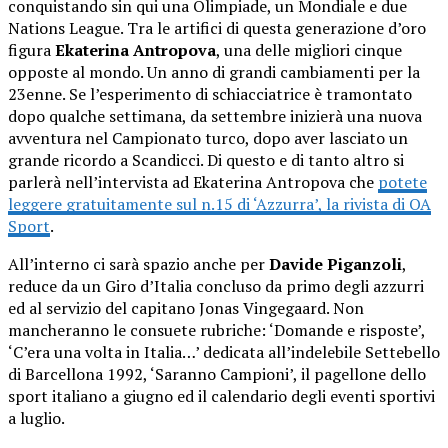
conquistando sin qui una Olimpiade, un Mondiale e due
Nations League. Tra le artifici di questa generazione d’oro
figura
Ekaterina Antropova
, una delle migliori cinque
opposte al mondo. Un anno di grandi cambiamenti per la
23enne. Se l’esperimento di schiacciatrice è tramontato
dopo qualche settimana, da settembre inizierà una nuova
avventura nel Campionato turco, dopo aver lasciato un
grande ricordo a Scandicci. Di questo e di tanto altro si
parlerà nell’intervista ad Ekaterina Antropova che
potete
leggere gratuitamente sul n.15 di ‘Azzurra’, la rivista di OA
Sport
.
All’interno ci sarà spazio anche per
Davide Piganzoli
,
reduce da un Giro d’Italia concluso da primo degli azzurri
ed al servizio del capitano Jonas Vingegaard. Non
mancheranno le consuete rubriche: ‘Domande e risposte’,
‘C’era una volta in Italia…’ dedicata all’indelebile Settebello
di Barcellona 1992, ‘Saranno Campioni’, il pagellone dello
sport italiano a giugno ed il calendario degli eventi sportivi
a luglio.