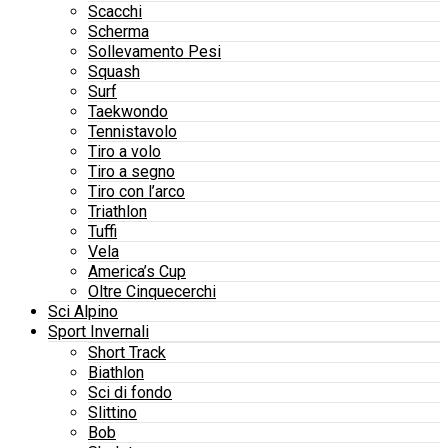
Scacchi
Scherma
Sollevamento Pesi
Squash
Surf
Taekwondo
Tennistavolo
Tiro a volo
Tiro a segno
Tiro con l’arco
Triathlon
Tuffi
Vela
America’s Cup
Oltre Cinquecerchi
Sci Alpino
Sport Invernali
Short Track
Biathlon
Sci di fondo
Slittino
Bob