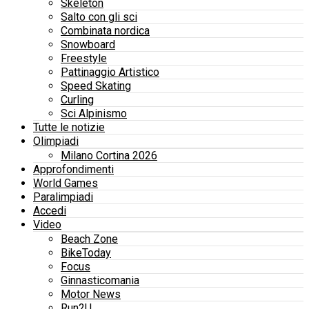
Skeleton
Salto con gli sci
Combinata nordica
Snowboard
Freestyle
Pattinaggio Artistico
Speed Skating
Curling
Sci Alpinismo
Tutte le notizie
Olimpiadi
Milano Cortina 2026
Approfondimenti
World Games
Paralimpiadi
Accedi
Video
Beach Zone
BikeToday
Focus
Ginnasticomania
Motor News
Run2U