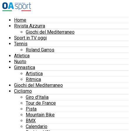
Home
Rivista Azzurra
Giochi del Mediterraneo
Sport in TV oggi
Tennis
Roland Garros
Atletica
Nuoto
Ginnastica
Artistica
Ritmica
Giochi del Mediterraneo
Ciclismo
Giro d’Italia
Tour de France
Pista
Mountain Bike
BMX
Calendario