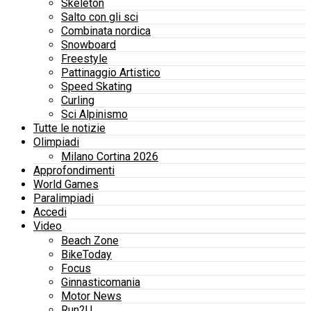
Skeleton
Salto con gli sci
Combinata nordica
Snowboard
Freestyle
Pattinaggio Artistico
Speed Skating
Curling
Sci Alpinismo
Tutte le notizie
Olimpiadi
Milano Cortina 2026
Approfondimenti
World Games
Paralimpiadi
Accedi
Video
Beach Zone
BikeToday
Focus
Ginnasticomania
Motor News
Run2U