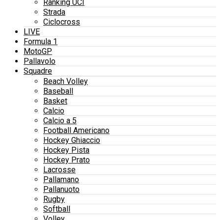
Ranking UCI
Strada
Ciclocross
LIVE
Formula 1
MotoGP
Pallavolo
Squadre
Beach Volley
Baseball
Basket
Calcio
Calcio a 5
Football Americano
Hockey Ghiaccio
Hockey Pista
Hockey Prato
Lacrosse
Pallamano
Pallanuoto
Rugby
Softball
Volley