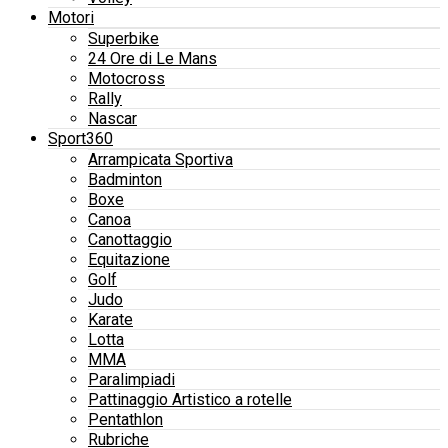
Motori
Superbike
24 Ore di Le Mans
Motocross
Rally
Nascar
Sport360
Arrampicata Sportiva
Badminton
Boxe
Canoa
Canottaggio
Equitazione
Golf
Judo
Karate
Lotta
MMA
Paralimpiadi
Pattinaggio Artistico a rotelle
Pentathlon
Rubriche