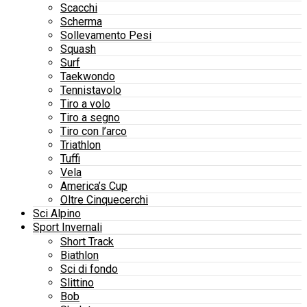
Scacchi
Scherma
Sollevamento Pesi
Squash
Surf
Taekwondo
Tennistavolo
Tiro a volo
Tiro a segno
Tiro con l’arco
Triathlon
Tuffi
Vela
America’s Cup
Oltre Cinquecerchi
Sci Alpino
Sport Invernali
Short Track
Biathlon
Sci di fondo
Slittino
Bob