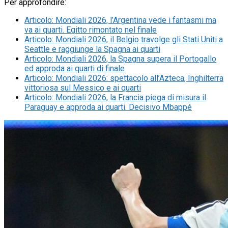
Per approfondire:
Articolo
:
Mondiali 2026, l’Argentina vede i fantasmi ma
va ai quarti. Egitto rimontato nel finale
Articolo
:
Mondiali 2026, il Belgio travolge gli Stati Uniti a
Seattle e raggiunge la Spagna ai quarti
Articolo
:
Mondiali 2026, la Spagna supera il Portogallo
ed approda ai quarti di finale
Articolo
:
Mondiali 2026: spettacolo all’Azteca, Inghilterra
vittoriosa sul Messico e ai quarti
Articolo
:
Mondiali 2026, la Francia piega di misura il
Paraguay e approda ai quarti. Decisivo Mbappé