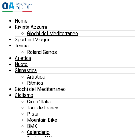
Home
Rivista Azzurra
Giochi del Mediterraneo
Sport in TV oggi
Tennis
Roland Garros
Atletica
Nuoto
Ginnastica
Artistica
Ritmica
Giochi del Mediterraneo
Ciclismo
Giro d’Italia
Tour de France
Pista
Mountain Bike
BMX
Calendario