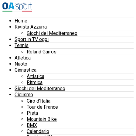
Home
Rivista Azzurra
Giochi del Mediterraneo
Sport in TV oggi
Tennis
Roland Garros
Atletica
Nuoto
Ginnastica
Artistica
Ritmica
Giochi del Mediterraneo
Ciclismo
Giro d’Italia
Tour de France
Pista
Mountain Bike
BMX
Calendario