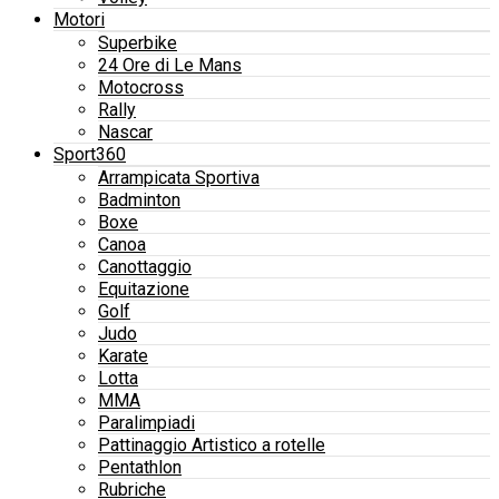
Motori
Superbike
24 Ore di Le Mans
Motocross
Rally
Nascar
Sport360
Arrampicata Sportiva
Badminton
Boxe
Canoa
Canottaggio
Equitazione
Golf
Judo
Karate
Lotta
MMA
Paralimpiadi
Pattinaggio Artistico a rotelle
Pentathlon
Rubriche