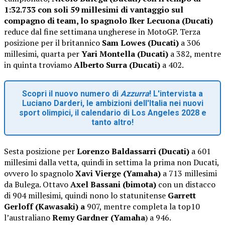
1:32.733 con soli 59 millesimi di vantaggio sul
compagno di team, lo spagnolo Iker Lecuona (Ducati)
reduce dal fine settimana ungherese in MotoGP. Terza
posizione per il britannico
Sam Lowes (Ducati)
a 306
millesimi, quarta per
Yari Montella (Ducati)
a 382, mentre
in quinta troviamo
Alberto Surra (Ducati)
a 402.
Scopri il nuovo numero di
Azzurra
! L'intervista a
Luciano Darderi, le ambizioni dell'Italia nei nuovi
sport olimpici, il calendario di Los Angeles 2028 e
tanto altro!
Sesta posizione per
Lorenzo Baldassarri (Ducati)
a 601
millesimi dalla vetta, quindi in settima la prima non Ducati,
ovvero lo spagnolo
Xavi Vierge (Yamaha)
a 713 millesimi
da Bulega. Ottavo
Axel Bassani (bimota)
con un distacco
di 904 millesimi, quindi nono lo statunitense
Garrett
Gerloff (Kawasaki) a
907, mentre completa la top10
l’australiano
Remy Gardner (Yamaha
) a 946.