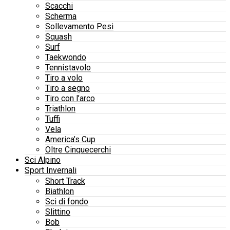
Scacchi
Scherma
Sollevamento Pesi
Squash
Surf
Taekwondo
Tennistavolo
Tiro a volo
Tiro a segno
Tiro con l’arco
Triathlon
Tuffi
Vela
America’s Cup
Oltre Cinquecerchi
Sci Alpino
Sport Invernali
Short Track
Biathlon
Sci di fondo
Slittino
Bob