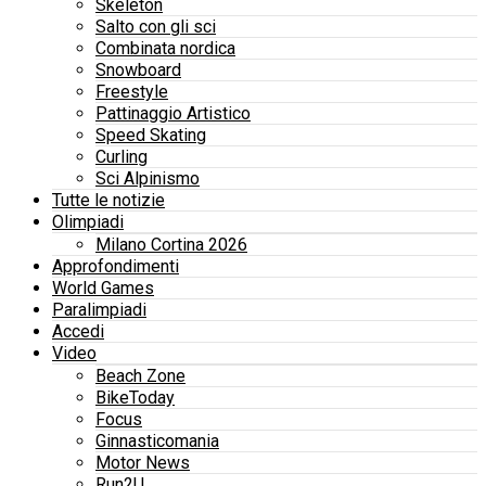
Skeleton
Salto con gli sci
Combinata nordica
Snowboard
Freestyle
Pattinaggio Artistico
Speed Skating
Curling
Sci Alpinismo
Tutte le notizie
Olimpiadi
Milano Cortina 2026
Approfondimenti
World Games
Paralimpiadi
Accedi
Video
Beach Zone
BikeToday
Focus
Ginnasticomania
Motor News
Run2U