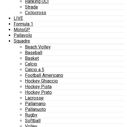
Ranking UCI
Strada
Ciclocross
LIVE
Formula 1
MotoGP
Pallavolo
Squadre
Beach Volley
Baseball
Basket
Calcio
Calcio a 5
Football Americano
Hockey Ghiaccio
Hockey Pista
Hockey Prato
Lacrosse
Pallamano
Pallanuoto
Rugby
Softball
Volley