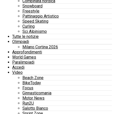
Combinata nordica
Snowboard
Freestyle
Pattinaggio Artistico
Speed Skating
Curling
Sci Alpinismo
Tutte le notizie
Olimpiadi
Milano Cortina 2026
Approfondimenti
World Games
Paralimpiadi
Accedi
Video
Beach Zone
BikeToday
Focus
Ginnasticomania
Motor News
Run2U
Salotto Bianco
Sprint Zone