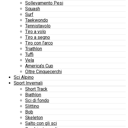
Sollevamento Pesi
Squash
Surf
Taekwondo
Tennistavolo
Tiro a volo
Tiro a segno
Tiro con l’arco
Triathlon
Tuffi
Vela
America’s Cup
Oltre Cinquecerchi
Sci Alpino
Sport Invernali
Short Track
Biathlon
Sci di fondo
Slittino
Bob
Skeleton
Salto con gli sci