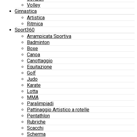
Volley
Ginnastica
Artistica
Ritmica
Sport360
Arrampicata Sportiva
Badminton
Boxe
Canoa
Canottaggio
Equitazione
Golf
Judo
Karate
Lotta
MMA
Paralimpiadi
Pattinaggio Artistico a rotelle
Pentathlon
Rubriche
Scacchi
Scherma