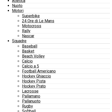
Atletica
Nuoto
Motori
Superbike
24 Ore di Le Mans
Motocross
Rally
Nascar
Squadre
Baseball
Basket
Beach Volley
Calcio
Calcio a 5
Football Americano
Hockey Ghiaccio
Hockey Pista
Hockey Prato
Lacrosse
Pallamano
Pallanuoto
Rugby
Softball