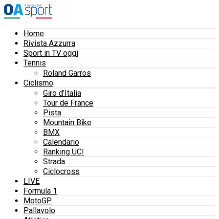
Home
Rivista Azzurra
Sport in TV oggi
Tennis
Roland Garros
Ciclismo
Giro d’Italia
Tour de France
Pista
Mountain Bike
BMX
Calendario
Ranking UCI
Strada
Ciclocross
LIVE
Formula 1
MotoGP
Pallavolo