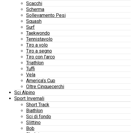
Scacchi
Scherma
Sollevamento Pesi
Squash
Surf
Taekwondo
Tennistavolo
Tiro a volo
Tiro a segno
Tiro con l’arco
Triathlon
Tuffi
Vela
America’s Cup
Oltre Cinquecerchi
Sci Alpino
Sport Invernali
Short Track
Biathlon
Sci di fondo
Slittino
Bob