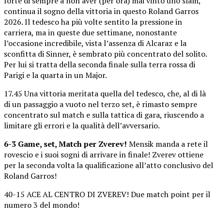
forte di sempre a non aver (per ora) mai vinto uno slam,
continua il sogno della vittoria in questo Roland Garros
2026. Il tedesco ha più volte sentito la pressione in
carriera, ma in queste due settimane, nonostante
l’occasione incredibile, vista l’assenza di Alcaraz e la
sconfitta di Sinner, è sembrato più concentrato del solito.
Per lui si tratta della seconda finale sulla terra rossa di
Parigi e la quarta in un Major.
17.45 Una vittoria meritata quella del tedesco, che, al di là
di un passaggio a vuoto nel terzo set, è rimasto sempre
concentrato sul match e sulla tattica di gara, riuscendo a
limitare gli errori e la qualità dell’avversario.
6-3 Game, set, Match per Zverev!
Mensik manda a rete il
rovescio e i suoi sogni di arrivare in finale! Zverev ottiene
per la seconda volta la qualificazione all’atto conclusivo del
Roland Garros!
40-15 ACE AL CENTRO DI ZVEREV! Due match point per il
numero 3 del mondo!