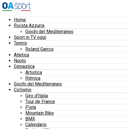
Home
Rivista Azzurra
Giochi del Mediterraneo
Sport in TV oggi
Tennis
Roland Garros
Atletica
Nuoto
Ginnastica
Artistica
Ritmica
Giochi del Mediterraneo
Ciclismo
Giro d’Italia
Tour de France
Pista
Mountain Bike
BMX
Calendario