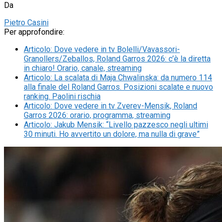
Da
Pietro Casini
Per approfondire:
Articolo
:
Dove vedere in tv Bolelli/Vavassori-
Granollers/Zeballos, Roland Garros 2026: c’è la diretta
in chiaro! Orario, canale, streaming
Articolo
:
La scalata di Maja Chwalinska: da numero 114
alla finale del Roland Garros. Posizioni scalate e nuovo
ranking. Paolini rischia
Articolo
:
Dove vedere in tv Zverev-Mensik, Roland
Garros 2026: orario, programma, streaming
Articolo
:
Jakub Mensik: “Livello pazzesco negli ultimi
30 minuti. Ho avvertito un dolore, ma nulla di grave”