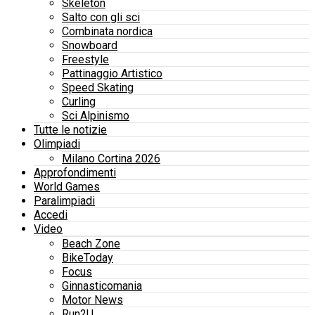
Skeleton
Salto con gli sci
Combinata nordica
Snowboard
Freestyle
Pattinaggio Artistico
Speed Skating
Curling
Sci Alpinismo
Tutte le notizie
Olimpiadi
Milano Cortina 2026
Approfondimenti
World Games
Paralimpiadi
Accedi
Video
Beach Zone
BikeToday
Focus
Ginnasticomania
Motor News
Run2U