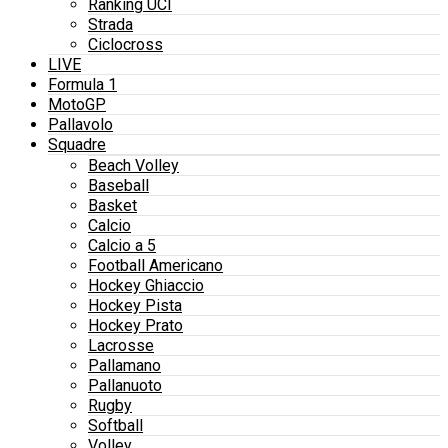
Ranking UCI
Strada
Ciclocross
LIVE
Formula 1
MotoGP
Pallavolo
Squadre
Beach Volley
Baseball
Basket
Calcio
Calcio a 5
Football Americano
Hockey Ghiaccio
Hockey Pista
Hockey Prato
Lacrosse
Pallamano
Pallanuoto
Rugby
Softball
Volley