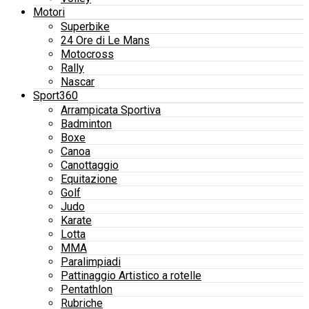
Motori
Superbike
24 Ore di Le Mans
Motocross
Rally
Nascar
Sport360
Arrampicata Sportiva
Badminton
Boxe
Canoa
Canottaggio
Equitazione
Golf
Judo
Karate
Lotta
MMA
Paralimpiadi
Pattinaggio Artistico a rotelle
Pentathlon
Rubriche