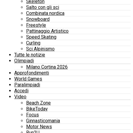
Skeleton
Salto con gli sci
Combinata nordica
Snowboard
Freestyle
Pattinaggio Artistico
Speed Skating
Curling
Sci Alpinismo
Tutte le notizie
Olimpiadi
Milano Cortina 2026
Approfondimenti
World Games
Paralimpiadi
Accedi
Video
Beach Zone
BikeToday
Focus
Ginnasticomania
Motor News
Run2U