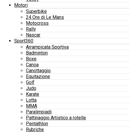
Motori
Superbike
24 Ore di Le Mans
Motocross
Rally
Nascar
Sport360
Arrampicata Sportiva
Badminton
Boxe
Canoa
Canottaggio
Equitazione
Golf
Judo
Karate
Lotta
MMA
Paralimpiadi
Pattinaggio Artistico a rotelle
Pentathlon
Rubriche