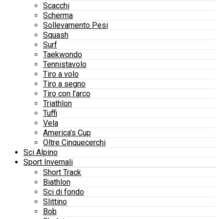
Scacchi
Scherma
Sollevamento Pesi
Squash
Surf
Taekwondo
Tennistavolo
Tiro a volo
Tiro a segno
Tiro con l’arco
Triathlon
Tuffi
Vela
America’s Cup
Oltre Cinquecerchi
Sci Alpino
Sport Invernali
Short Track
Biathlon
Sci di fondo
Slittino
Bob