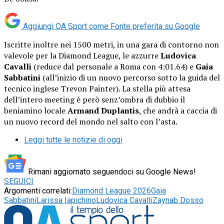
Aggiungi OA Sport come
Fonte preferita su Google
Iscritte inoltre nei 1500 metri, in una gara di contorno non
valevole per la Diamond League, le azzurre
Ludovica
Cavalli
(reduce dal personale a Roma con 4:01.64) e
Gaia
Sabbatini
(all’inizio di un nuovo percorso sotto la guida del
tecnico inglese Trevon Painter). La stella più attesa
dell’intero meeting è però senz’ombra di dubbio il
beniamino locale
Armand Duplantis
, che andrà a caccia di
un nuovo record del mondo nel salto con l’asta.
Leggi tutte le notizie di oggi
Rimani aggiornato seguendoci su Google News!
SEGUICI
Argomenti correlati:
Diamond League 2026
Gaia
Sabbatini
Larissa Iapichino
Ludovica Cavalli
Zaynab Dosso