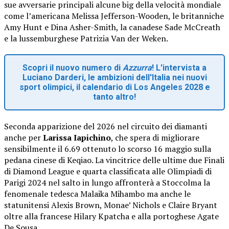
sue avversarie principali alcune big della velocità mondiale
come l’americana Melissa Jefferson-Wooden, le britanniche
Amy Hunt e Dina Asher-Smith, la canadese Sade McCreath
e la lussemburghese Patrizia Van der Weken.
Scopri il nuovo numero di
Azzurra
! L'intervista a
Luciano Darderi, le ambizioni dell'Italia nei nuovi
sport olimpici, il calendario di Los Angeles 2028 e
tanto altro!
Seconda apparizione del 2026 nel circuito dei diamanti
anche per
Larissa Iapichino
, che spera di migliorare
sensibilmente il 6.69 ottenuto lo scorso 16 maggio sulla
pedana cinese di Keqiao. La vincitrice delle ultime due Finali
di Diamond League e quarta classificata alle Olimpiadi di
Parigi 2024 nel salto in lungo affronterà a Stoccolma la
fenomenale tedesca Malaika Mihambo ma anche le
statunitensi Alexis Brown, Monae’ Nichols e Claire Bryant
oltre alla francese Hilary Kpatcha e alla portoghese Agate
De Sousa.