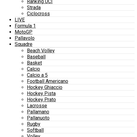
Ranking UCI
Strada
Ciclocross
LIVE
Formula 1
MotoGP
Pallavolo
Squadre
Beach Volley
Baseball
Basket
Calcio
Calcio a 5
Football Americano
Hockey Ghiaccio
Hockey Pista
Hockey Prato
Lacrosse
Pallamano
Pallanuoto
Rugby
Softball
Volley