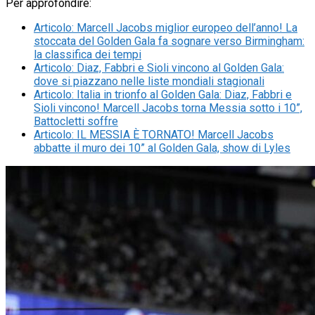
Per approfondire:
Articolo
:
Marcell Jacobs miglior europeo dell’anno! La
stoccata del Golden Gala fa sognare verso Birmingham:
la classifica dei tempi
Articolo
:
Diaz, Fabbri e Sioli vincono al Golden Gala:
dove si piazzano nelle liste mondiali stagionali
Articolo
:
Italia in trionfo al Golden Gala: Diaz, Fabbri e
Sioli vincono! Marcell Jacobs torna Messia sotto i 10”,
Battocletti soffre
Articolo
:
IL MESSIA È TORNATO! Marcell Jacobs
abbatte il muro dei 10” al Golden Gala, show di Lyles