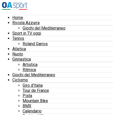
Home
Rivista Azzurra
Giochi del Mediterraneo
Sport in TV oggi
Tennis
Roland Garros
Atletica
Nuoto
Ginnastica
Artistica
Ritmica
Giochi del Mediterraneo
Ciclismo
Giro d’Italia
Tour de France
Pista
Mountain Bike
BMX
Calendario