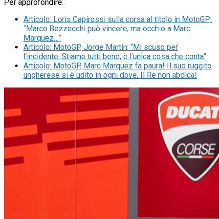
Per approfondire:
Articolo
:
Loris Capirossi sulla corsa al titolo in MotoGP:
“Marco Bezzecchi può vincere, ma occhio a Marc
Marquez…”
Articolo
:
MotoGP, Jorge Martin: “Mi scuso per
l’incidente. Stiamo tutti bene, è l’unica cosa che conta”
Articolo
:
MotoGP, Marc Marquez fa paura! Il suo ruggito
ungherese si è udito in ogni dove. Il Re non abdica!