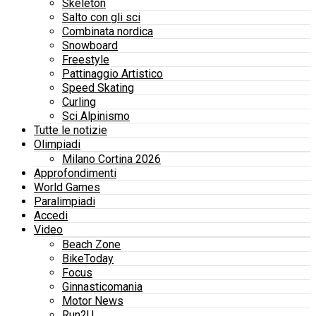
Skeleton
Salto con gli sci
Combinata nordica
Snowboard
Freestyle
Pattinaggio Artistico
Speed Skating
Curling
Sci Alpinismo
Tutte le notizie
Olimpiadi
Milano Cortina 2026
Approfondimenti
World Games
Paralimpiadi
Accedi
Video
Beach Zone
BikeToday
Focus
Ginnasticomania
Motor News
Run2U