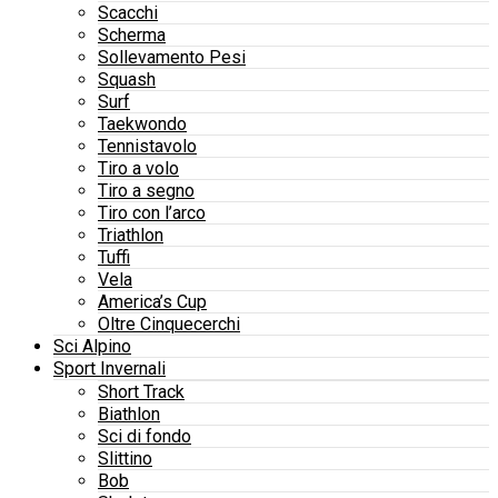
Scacchi
Scherma
Sollevamento Pesi
Squash
Surf
Taekwondo
Tennistavolo
Tiro a volo
Tiro a segno
Tiro con l’arco
Triathlon
Tuffi
Vela
America’s Cup
Oltre Cinquecerchi
Sci Alpino
Sport Invernali
Short Track
Biathlon
Sci di fondo
Slittino
Bob