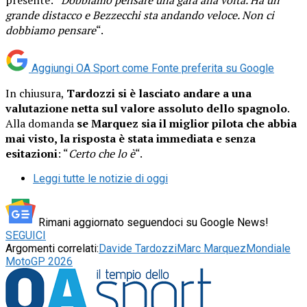
grande distacco e Bezzecchi sta andando veloce. Non ci
dobbiamo pensare
“.
Aggiungi OA Sport come
Fonte preferita su Google
In chiusura,
Tardozzi si è lasciato andare a una
valutazione netta sul valore assoluto dello spagnolo
.
Alla domanda
se Marquez sia il miglior pilota che abbia
mai visto, la risposta è stata immediata e senza
esitazioni
: “
Certo che lo è
“.
Leggi tutte le notizie di oggi
Rimani aggiornato seguendoci su Google News!
SEGUICI
Argomenti correlati:
Davide Tardozzi
Marc Marquez
Mondiale
MotoGP 2026