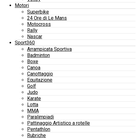
Motori
Superbike
24 Ore di Le Mans
Motocross
Rally
Nascar
Sport360
Arrampicata Sportiva
Badminton
Boxe
Canoa
Canottaggio
Equitazione
Golf
Judo
Karate
Lotta
MMA
Paralimpiadi
Pattinaggio Artistico a rotelle
Pentathlon
Rubriche