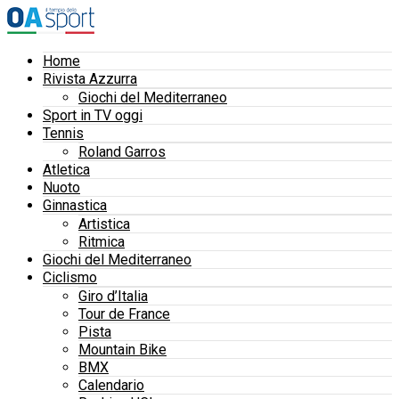
Home
Rivista Azzurra
Giochi del Mediterraneo
Sport in TV oggi
Tennis
Roland Garros
Atletica
Nuoto
Ginnastica
Artistica
Ritmica
Giochi del Mediterraneo
Ciclismo
Giro d’Italia
Tour de France
Pista
Mountain Bike
BMX
Calendario