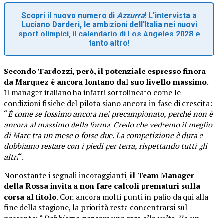
Scopri il nuovo numero di
Azzurra
! L'intervista a
Luciano Darderi, le ambizioni dell'Italia nei nuovi
sport olimpici, il calendario di Los Angeles 2028 e
tanto altro!
Secondo Tardozzi, però, il potenziale espresso finora
da Marquez è ancora lontano dal suo livello massimo
.
Il manager italiano ha infatti sottolineato come le
condizioni fisiche del pilota siano ancora in fase di crescita:
“
È come se fossimo ancora nel precampionato, perché non è
ancora al massimo della forma. Credo che vedremo il meglio
di Marc tra un mese o forse due. La competizione è dura e
dobbiamo restare con i piedi per terra, rispettando tutti gli
altri
“.
Nonostante i segnali incoraggianti,
il Team Manager
della Rossa invita a non fare calcoli prematuri sulla
corsa al titolo
. Con ancora molti punti in palio da qui alla
fine della stagione, la priorità resta concentrarsi sul
presente: “
Dobbiamo pensare una gara alla volta. Ha un