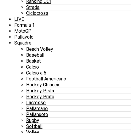
Ranking UCI
Strada
Ciclocross
LIVE
Formula 1
MotoGP
Pallavolo
Squadre
Beach Volley
Baseball
Basket
Calcio
Calcio a 5
Football Americano
Hockey Ghiaccio
Hockey Pista
Hockey Prato
Lacrosse
Pallamano
Pallanuoto
Rugby
Softball
Volley