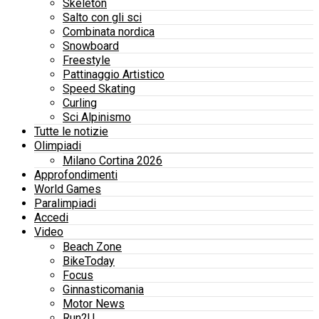
Skeleton
Salto con gli sci
Combinata nordica
Snowboard
Freestyle
Pattinaggio Artistico
Speed Skating
Curling
Sci Alpinismo
Tutte le notizie
Olimpiadi
Milano Cortina 2026
Approfondimenti
World Games
Paralimpiadi
Accedi
Video
Beach Zone
BikeToday
Focus
Ginnasticomania
Motor News
Run2U