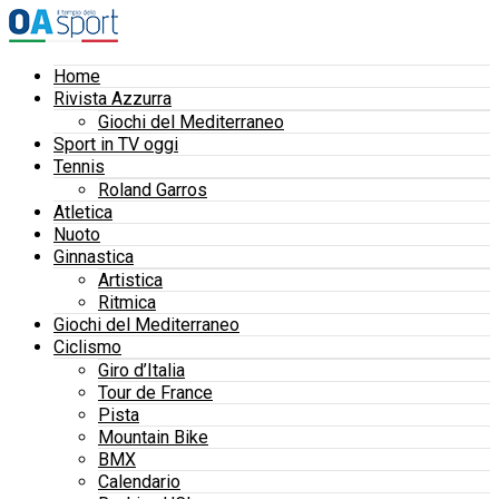
Home
Rivista Azzurra
Giochi del Mediterraneo
Sport in TV oggi
Tennis
Roland Garros
Atletica
Nuoto
Ginnastica
Artistica
Ritmica
Giochi del Mediterraneo
Ciclismo
Giro d’Italia
Tour de France
Pista
Mountain Bike
BMX
Calendario