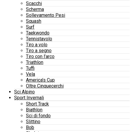
Scacchi
Scherma
Sollevamento Pesi
Squash
Surf
Taekwondo
Tennistavolo
Tiro a volo
Tiro a segno
Tiro con l’arco
Triathlon
Tuffi
Vela
America’s Cup
Oltre Cinquecerchi
Sci Alpino
Sport Invernali
Short Track
Biathlon
Sci di fondo
Slittino
Bob