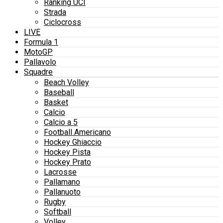
Ranking UCI
Strada
Ciclocross
LIVE
Formula 1
MotoGP
Pallavolo
Squadre
Beach Volley
Baseball
Basket
Calcio
Calcio a 5
Football Americano
Hockey Ghiaccio
Hockey Pista
Hockey Prato
Lacrosse
Pallamano
Pallanuoto
Rugby
Softball
Volley