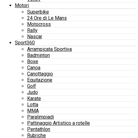
Motori
Superbike
24 Ore di Le Mans
Motocross
Rally
Nascar
Sport360
Arrampicata Sportiva
Badminton
Boxe
Canoa
Canottaggio
Equitazione
Golf
Judo
Karate
Lotta
MMA
Paralimpiadi
Pattinaggio Artistico a rotelle
Pentathlon
Rubriche