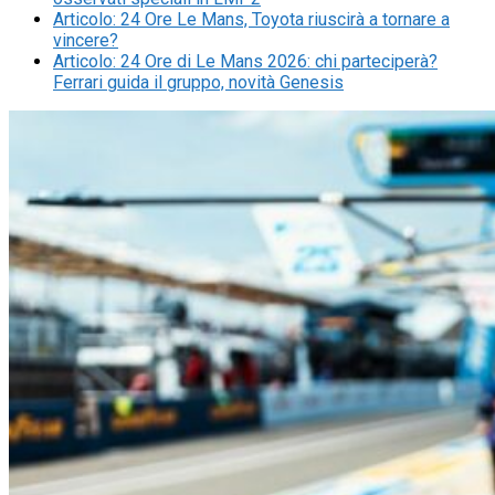
Articolo
:
24 Ore Le Mans, Toyota riuscirà a tornare a
vincere?
Articolo
:
24 Ore di Le Mans 2026: chi parteciperà?
Ferrari guida il gruppo, novità Genesis