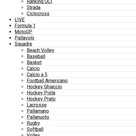
Ranking UCI
Strada
Ciclocross
LIVE
Formula 1
MotoGP
Pallavolo
Squadre
Beach Volley
Baseball
Basket
Calcio
Calcio a 5
Football Americano
Hockey Ghiaccio
Hockey Pista
Hockey Prato
Lacrosse
Pallamano
Pallanuoto
Rugby
Softball
Volley