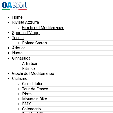
Home
Rivista Azzurra
Giochi del Mediterraneo
Sport in TV oggi
Tennis
Roland Garros
Atletica
Nuoto
Ginnastica
Artistica
Ritmica
Giochi del Mediterraneo
Ciclismo
Giro d’Italia
Tour de France
Pista
Mountain Bike
BMX
Calendario