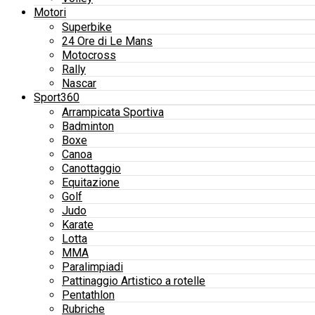
Motori
Superbike
24 Ore di Le Mans
Motocross
Rally
Nascar
Sport360
Arrampicata Sportiva
Badminton
Boxe
Canoa
Canottaggio
Equitazione
Golf
Judo
Karate
Lotta
MMA
Paralimpiadi
Pattinaggio Artistico a rotelle
Pentathlon
Rubriche