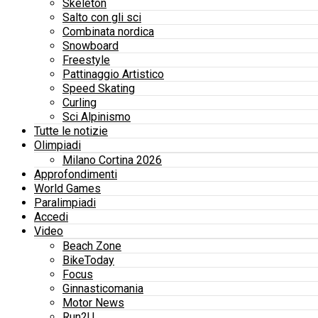
Skeleton
Salto con gli sci
Combinata nordica
Snowboard
Freestyle
Pattinaggio Artistico
Speed Skating
Curling
Sci Alpinismo
Tutte le notizie
Olimpiadi
Milano Cortina 2026
Approfondimenti
World Games
Paralimpiadi
Accedi
Video
Beach Zone
BikeToday
Focus
Ginnasticomania
Motor News
Run2U