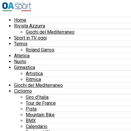
Home
Rivista Azzurra
Giochi del Mediterraneo
Sport in TV oggi
Tennis
Roland Garros
Atletica
Nuoto
Ginnastica
Artistica
Ritmica
Giochi del Mediterraneo
Ciclismo
Giro d’Italia
Tour de France
Pista
Mountain Bike
BMX
Calendario