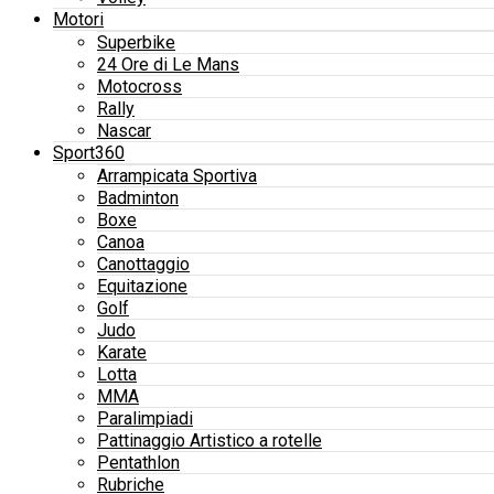
Motori
Superbike
24 Ore di Le Mans
Motocross
Rally
Nascar
Sport360
Arrampicata Sportiva
Badminton
Boxe
Canoa
Canottaggio
Equitazione
Golf
Judo
Karate
Lotta
MMA
Paralimpiadi
Pattinaggio Artistico a rotelle
Pentathlon
Rubriche