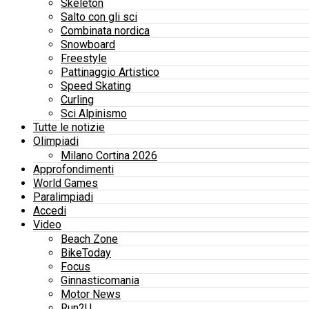
Skeleton
Salto con gli sci
Combinata nordica
Snowboard
Freestyle
Pattinaggio Artistico
Speed Skating
Curling
Sci Alpinismo
Tutte le notizie
Olimpiadi
Milano Cortina 2026
Approfondimenti
World Games
Paralimpiadi
Accedi
Video
Beach Zone
BikeToday
Focus
Ginnasticomania
Motor News
Run2U