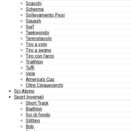
Scacchi
Scherma
Sollevamento Pesi
Squash
Surf
Taekwondo
Tennistavolo
Tiro a volo
Tiro a segno
Tiro con l’arco
Triathlon
Tuffi
Vela
America’s Cup
Oltre Cinquecerchi
Sci Alpino
Sport Invernali
Short Track
Biathlon
Sci di fondo
Slittino
Bob