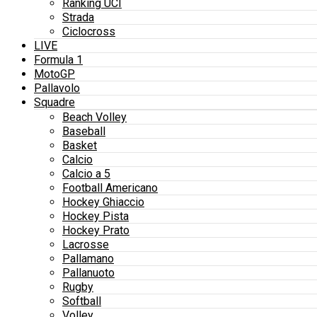
Ranking UCI
Strada
Ciclocross
LIVE
Formula 1
MotoGP
Pallavolo
Squadre
Beach Volley
Baseball
Basket
Calcio
Calcio a 5
Football Americano
Hockey Ghiaccio
Hockey Pista
Hockey Prato
Lacrosse
Pallamano
Pallanuoto
Rugby
Softball
Volley