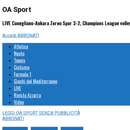
OA Sport
LIVE Conegliano-Ankara Zeren Spor 3-2, Champions League volley
Accedi
ABBONATI
Atletica
Nuoto
Tennis
Ciclismo
Formula 1
Giochi del Mediterraneo
LIVE
Rivista Azzurra
Video
LEGGI
OA SPORT
SENZA PUBBLICITÀ
ABBONATI