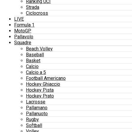
Ranking UCI
Strada
Ciclocross
LIVE
Formula 1
MotoGP
Pallavolo
Squadre
Beach Volley
Baseball
Basket
Calcio
Calcio a 5
Football Americano
Hockey Ghiaccio
Hockey Pista
Hockey Prato
Lacrosse
Pallamano
Pallanuoto
Rugby
Softball
Volley