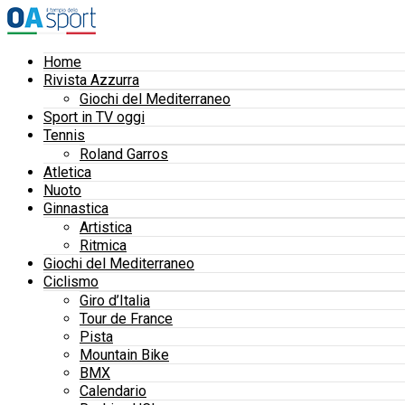
Home
Rivista Azzurra
Giochi del Mediterraneo
Sport in TV oggi
Tennis
Roland Garros
Atletica
Nuoto
Ginnastica
Artistica
Ritmica
Giochi del Mediterraneo
Ciclismo
Giro d’Italia
Tour de France
Pista
Mountain Bike
BMX
Calendario