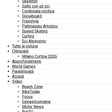
Skeleton
Salto con gli sci
Combinata nordica
Snowboard
Freestyle
Pattinaggio Artistico
Speed Skating
Curling
Sci Alpinismo
Tutte le notizie
Olimpiadi
Milano Cortina 2026
Approfondimenti
World Games
Paralimpiadi
Accedi
Video
Beach Zone
BikeToday
Focus
Ginnasticomania
Motor News
Run2U