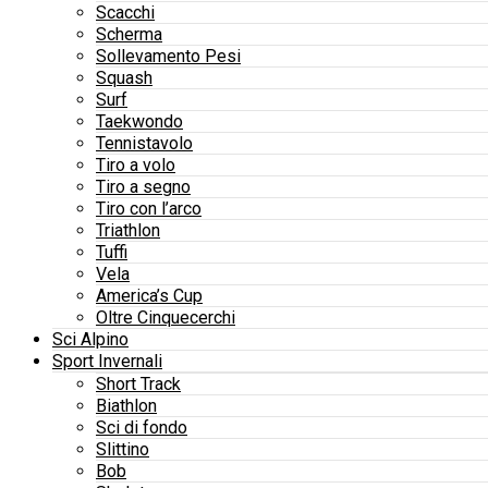
Scacchi
Scherma
Sollevamento Pesi
Squash
Surf
Taekwondo
Tennistavolo
Tiro a volo
Tiro a segno
Tiro con l’arco
Triathlon
Tuffi
Vela
America’s Cup
Oltre Cinquecerchi
Sci Alpino
Sport Invernali
Short Track
Biathlon
Sci di fondo
Slittino
Bob