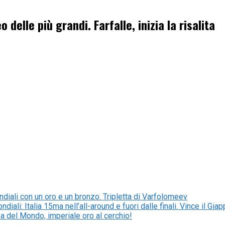
 delle più grandi. Farfalle, inizia la risalita
ondiali con un oro e un bronzo. Tripletta di Varfolomeev
diali: Italia 15ma nell’all-around e fuori dalle finali. Vince il Gia
sa del Mondo, imperiale oro al cerchio!