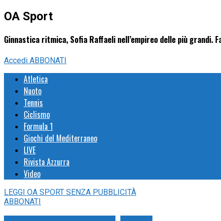
OA Sport
Ginnastica ritmica, Sofia Raffaeli nell’empireo delle più grandi. Far
Accedi
ABBONATI
Atletica
Nuoto
Tennis
Ciclismo
Formula 1
Giochi del Mediterraneo
LIVE
Rivista Azzurra
Video
LEGGI
OA SPORT
SENZA PUBBLICITÀ
ABBONATI