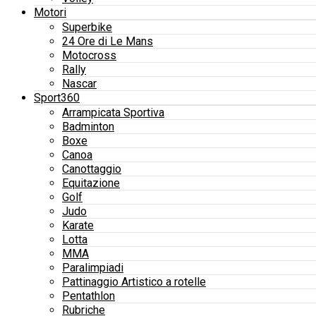
Motori
Superbike
24 Ore di Le Mans
Motocross
Rally
Nascar
Sport360
Arrampicata Sportiva
Badminton
Boxe
Canoa
Canottaggio
Equitazione
Golf
Judo
Karate
Lotta
MMA
Paralimpiadi
Pattinaggio Artistico a rotelle
Pentathlon
Rubriche