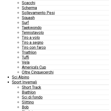
Scacchi
Scherma
Sollevamento Pesi
Squash
Surf
Taekwondo
Tennistavolo
Tiro a volo
Tiro a segno
Tiro con l’arco
Triathlon
Tuffi
Vela
America’s Cup
Oltre Cinquecerchi
Sci Alpino
Sport Invernali
Short Track
Biathlon
Sci di fondo
Slittino
Bob