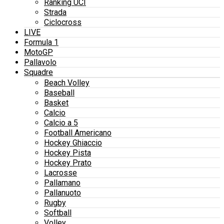
Ranking UCI
Strada
Ciclocross
LIVE
Formula 1
MotoGP
Pallavolo
Squadre
Beach Volley
Baseball
Basket
Calcio
Calcio a 5
Football Americano
Hockey Ghiaccio
Hockey Pista
Hockey Prato
Lacrosse
Pallamano
Pallanuoto
Rugby
Softball
Volley