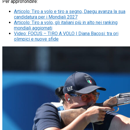
Per approfondire:
Articolo
:
Tiro a volo e tiro a segno, Daegu avanza la sua
candidatura per i Mondiali 2027
Articolo
:
Tiro a volo, gli italiani più in alto nei ranking
mondiali aggiornati
Video
:
FOCUS – TIRO A VOLO | Diana Bacosi: tra ori
olimpici e nuove sfide