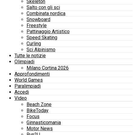
Skeleton
Salto con gli sci
Combinata nordica
Snowboard
Freestyle
Pattinaggio Artistico
Speed Skating
Curling
Sci Alpinismo
Tutte le notizie
Olimpiadi
Milano Cortina 2026
Approfondimenti
World Games
Paralimpiadi
Accedi
Video
Beach Zone
BikeToday
Focus
Ginnasticomania
Motor News
Run2U