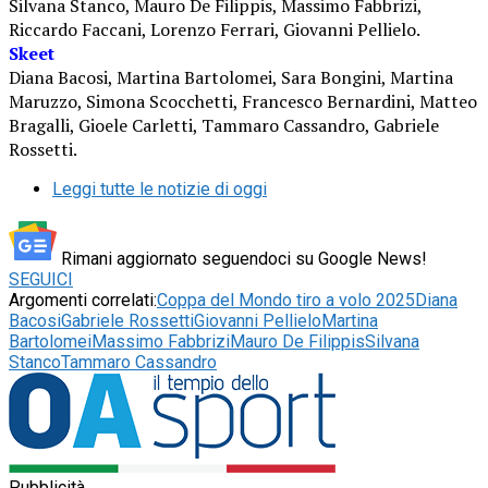
Silvana Stanco, Mauro De Filippis, Massimo Fabbrizi,
Riccardo Faccani, Lorenzo Ferrari, Giovanni Pellielo.
Skeet
Diana Bacosi, Martina Bartolomei, Sara Bongini, Martina
Maruzzo, Simona Scocchetti, Francesco Bernardini, Matteo
Bragalli, Gioele Carletti, Tammaro Cassandro, Gabriele
Rossetti.
Leggi tutte le notizie di oggi
Rimani aggiornato seguendoci su Google News!
SEGUICI
Argomenti correlati:
Coppa del Mondo tiro a volo 2025
Diana
Bacosi
Gabriele Rossetti
Giovanni Pellielo
Martina
Bartolomei
Massimo Fabbrizi
Mauro De Filippis
Silvana
Stanco
Tammaro Cassandro
Pubblicità