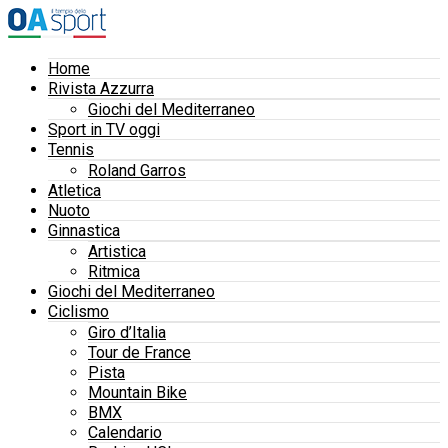
Home
Rivista Azzurra
Giochi del Mediterraneo
Sport in TV oggi
Tennis
Roland Garros
Atletica
Nuoto
Ginnastica
Artistica
Ritmica
Giochi del Mediterraneo
Ciclismo
Giro d’Italia
Tour de France
Pista
Mountain Bike
BMX
Calendario