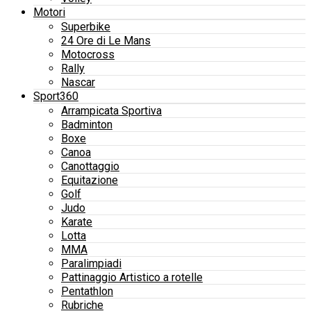
Motori
Superbike
24 Ore di Le Mans
Motocross
Rally
Nascar
Sport360
Arrampicata Sportiva
Badminton
Boxe
Canoa
Canottaggio
Equitazione
Golf
Judo
Karate
Lotta
MMA
Paralimpiadi
Pattinaggio Artistico a rotelle
Pentathlon
Rubriche