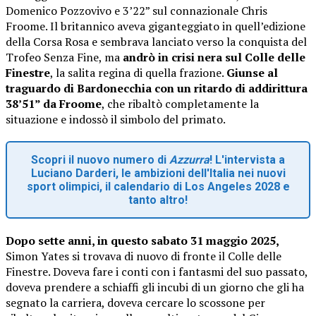
Domenico Pozzovivo e 3’22” sul connazionale Chris
Froome. Il britannico aveva giganteggiato in quell’edizione
della Corsa Rosa e sembrava lanciato verso la conquista del
Trofeo Senza Fine, ma
andrò in crisi nera sul Colle delle
Finestre
, la salita regina di quella frazione.
Giunse al
traguardo di Bardonecchia con un ritardo di addirittura
38’51” da Froome
, che ribaltò completamente la
situazione e indossò il simbolo del primato.
Scopri il nuovo numero di
Azzurra
! L'intervista a
Luciano Darderi, le ambizioni dell'Italia nei nuovi
sport olimpici, il calendario di Los Angeles 2028 e
tanto altro!
Dopo sette anni, in questo sabato 31 maggio 2025,
Simon Yates si trovava di nuovo di fronte il Colle delle
Finestre. Doveva fare i conti con i fantasmi del suo passato,
doveva prendere a schiaffi gli incubi di un giorno che gli ha
segnato la carriera, doveva cercare lo scossone per