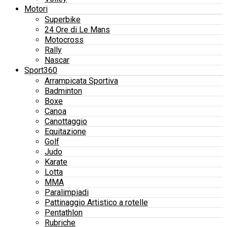
Motori
Superbike
24 Ore di Le Mans
Motocross
Rally
Nascar
Sport360
Arrampicata Sportiva
Badminton
Boxe
Canoa
Canottaggio
Equitazione
Golf
Judo
Karate
Lotta
MMA
Paralimpiadi
Pattinaggio Artistico a rotelle
Pentathlon
Rubriche