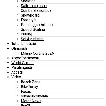
Skeleton
Salto con gli sci
Combinata nordica
Snowboard
Freestyle
Pattinaggio Artistico
Speed Skating
Curling
Sci Alpinismo
Tutte le notizie
Olimpiadi
Milano Cortina 2026
Approfondimenti
World Games
Paralimpiadi
Accedi
Video
Beach Zone
BikeToday
Focus
Ginnasticomania
Motor News
Run2U