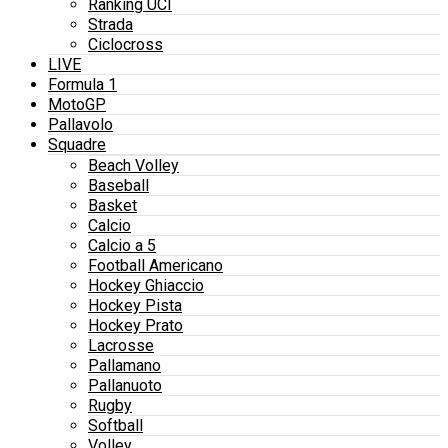
Ranking UCI
Strada
Ciclocross
LIVE
Formula 1
MotoGP
Pallavolo
Squadre
Beach Volley
Baseball
Basket
Calcio
Calcio a 5
Football Americano
Hockey Ghiaccio
Hockey Pista
Hockey Prato
Lacrosse
Pallamano
Pallanuoto
Rugby
Softball
Volley