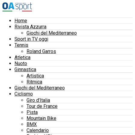
Home
Rivista Azzurra
Giochi del Mediterraneo
Sport in TV oggi
Tennis
Roland Garros
Atletica
Nuoto
Ginnastica
Artistica
Ritmica
Giochi del Mediterraneo
Ciclismo
Giro d’Italia
Tour de France
Pista
Mountain Bike
BMX
Calendario