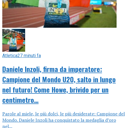
Atletica
27 minuti fa
Daniele Inzoli, firma da imperatore:
Campione del Mondo U20, salto in lungo
nel futuro! Come Howe, brivido per un
centimetro…
Parole al miele, le più dolci, le più desiderate: Campione del
Mondo. Daniele Inzoli ha conquistato la medaglia d’oro
nel...