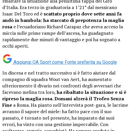
ribaltare la situazione alla penultima tappa del Giro
d’Italia. Era terzo in graduatoria a 1’21” dal messicano
Isaac Del Toro ed è
scattato proprio dove sette anni fa
andò in bambola:
ha staccato di prepotenza la maglia
rosa
e l’ecuadoriano Richard Carapaz che aveva acceso la
miccia sulle prime rampe dell’ascesa, ha guadagnato
rapidamente due minuti di vantaggio e poi ha sognato a
occhi aperti.
Aggiungi OA Sport come
Fonte preferita su Google
In discesa e nel tratto successivo si è fatto aiutare dal
compagno di squadra Wout van Aert, ha aumentato
ulteriormente il divario nei confronti degli avversari che
facevano melina tra loro,
ha ribaltato la situazione e si è
ripreso la maglia rosa. Domani alzerà il Trofeo Senza
Fine
a Roma. Ha pianto nell’intervista post-gara, le lacrime
avranno il sapore del miele: ha fatto pace con il suo
passato, è tornato nel presente, ha imparato dai suoi
errori, ha vinto con una gestione impeccabile. Con
scaltrezza, arguzia, caparbietà. Ha sempre creduto in