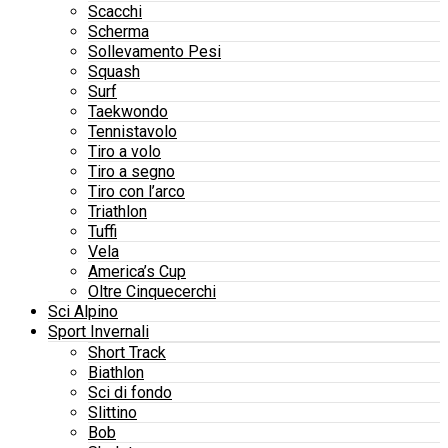
Scacchi
Scherma
Sollevamento Pesi
Squash
Surf
Taekwondo
Tennistavolo
Tiro a volo
Tiro a segno
Tiro con l’arco
Triathlon
Tuffi
Vela
America’s Cup
Oltre Cinquecerchi
Sci Alpino
Sport Invernali
Short Track
Biathlon
Sci di fondo
Slittino
Bob