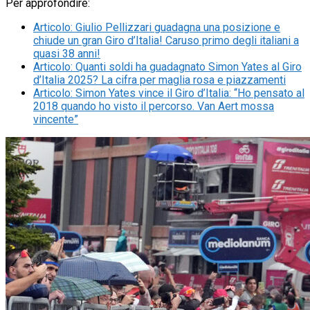
Per approfondire:
Articolo
:
Giulio Pellizzari guadagna una posizione e
chiude un gran Giro d’Italia! Caruso primo degli italiani a
quasi 38 anni!
Articolo
:
Quanti soldi ha guadagnato Simon Yates al Giro
d’Italia 2025? La cifra per maglia rosa e piazzamenti
Articolo
:
Simon Yates vince il Giro d’Italia: “Ho pensato al
2018 quando ho visto il percorso. Van Aert mossa
vincente”