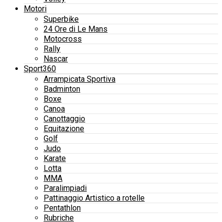
Motori
Superbike
24 Ore di Le Mans
Motocross
Rally
Nascar
Sport360
Arrampicata Sportiva
Badminton
Boxe
Canoa
Canottaggio
Equitazione
Golf
Judo
Karate
Lotta
MMA
Paralimpiadi
Pattinaggio Artistico a rotelle
Pentathlon
Rubriche