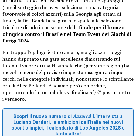
all’Italia
. Dopo l’entusiasmante vittoria allo spareggio
(con il sorteggio che aveva selezionato una categoria
favorevole ai colori azzurri) sulla Georgia agli ottavi di
finale, la Dea Bendata ha girato le spalle alla selezione
tricolore di judo in occasione della
finale per il bronzo
olimpico contro il Brasile nel Team Event dei Giochi di
Parigi 2024.
Purtroppo l’epilogo è stato amaro, ma gli azzurri oggi
hanno disputato una gara eccellente dimostrando sul
tatami il valore di una Nazionale che (per varie ragioni) ha
raccolto meno del previsto in questa rassegna a cinque
cerchi nelle categorie individuali, nonostante lo scintillante
oro di Alice Bellandi. Andiamo però con ordine,
ripercorrendo la rocambolesca finalina 3°/5° posto contro
i verdeoro.
Scopri il nuovo numero di
Azzurra
! L'intervista a
Luciano Darderi, le ambizioni dell'Italia nei nuovi
sport olimpici, il calendario di Los Angeles 2028 e
tanto altro!