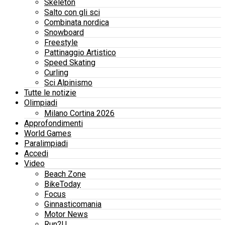
Skeleton
Salto con gli sci
Combinata nordica
Snowboard
Freestyle
Pattinaggio Artistico
Speed Skating
Curling
Sci Alpinismo
Tutte le notizie
Olimpiadi
Milano Cortina 2026
Approfondimenti
World Games
Paralimpiadi
Accedi
Video
Beach Zone
BikeToday
Focus
Ginnasticomania
Motor News
Run2U