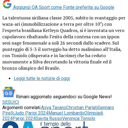
Aggiungi OA Sport come
Fonte preferita su Google
La talentuosa siciliana classe 2005, subito in svantaggio per
waza-ari (immobilizzazione a terra per oltre 10″) con
l’esperta brasiliana Ketleyn Quadros, si è inventata un vero
capolavoro ribaltando l’esito della contesa con un ippon
seoi nage fenomenale a soli 26 secondi dallo scadere. Sul
punteggio di 3-3 il sorteggio ha detto malissimo all’Italia,
con Toniolo (disperata e in lacrime) che ha ceduto
nuovamente a Silva decretando la vittoria finale ed il
bronzo olimpico del Brasile.
Leggi tutte le notizie di oggi
Rimani aggiornato seguendoci su Google News!
SEGUICI
Argomenti correlati:
Asya Tavano
Christian Parlati
Gennaro
Pirelli
Judo Parigi 2024
Manuel Lombardo
Olimpiadi
2024
Parigi 2024
Savita Russo
Veronica Toniolo