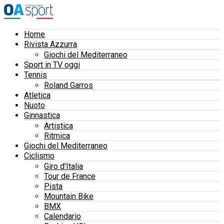
Home
Rivista Azzurra
Giochi del Mediterraneo
Sport in TV oggi
Tennis
Roland Garros
Atletica
Nuoto
Ginnastica
Artistica
Ritmica
Giochi del Mediterraneo
Ciclismo
Giro d’Italia
Tour de France
Pista
Mountain Bike
BMX
Calendario