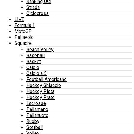
Ranking UCI
Strada
Ciclocross
LIVE
Formula 1
MotoGP
Pallavolo
Squadre
Beach Volley
Baseball
Basket
Calcio
Calcio a 5
Football Americano
Hockey Ghiaccio
Hockey Pista
Hockey Prato
Lacrosse
Pallamano
Pallanuoto
Rugby
Softball
Volley