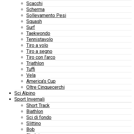
Scacchi
Scherma
Sollevamento Pesi
Squash
Surf
Taekwondo
Tennistavolo
Tiro a volo
Tiro a segno
Tiro con l’arco
Triathlon
Tuffi
Vela
America’s Cup
Oltre Cinquecerchi
Sci Alpino
Sport Invernali
Short Track
Biathlon
Sci di fondo
Slittino
Bob