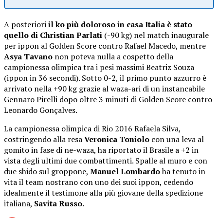
A posteriori
il ko più doloroso in casa Italia è stato
quello di Christian Parlati
(-90 kg) nel match inaugurale
per ippon al Golden Score contro Rafael Macedo, mentre
Asya Tavano
non poteva nulla a cospetto della
campionessa olimpica tra i pesi massimi Beatriz Souza
(ippon in 36 secondi). Sotto 0-2, il primo punto azzurro è
arrivato nella +90 kg grazie al waza-ari di un instancabile
Gennaro Pirelli dopo oltre 3 minuti di Golden Score contro
Leonardo Gonçalves.
La campionessa olimpica di Rio 2016 Rafaela Silva,
costringendo alla resa
Veronica Toniolo
con una leva al
gomito in fase di ne-waza, ha riportato il Brasile a +2 in
vista degli ultimi due combattimenti. Spalle al muro e con
due shido sul groppone,
Manuel Lombardo
ha tenuto in
vita il team nostrano con uno dei suoi ippon, cedendo
idealmente il testimone alla più giovane della spedizione
italiana,
Savita Russo.