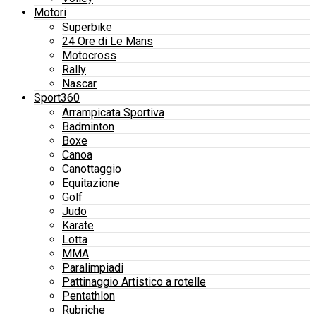
Motori
Superbike
24 Ore di Le Mans
Motocross
Rally
Nascar
Sport360
Arrampicata Sportiva
Badminton
Boxe
Canoa
Canottaggio
Equitazione
Golf
Judo
Karate
Lotta
MMA
Paralimpiadi
Pattinaggio Artistico a rotelle
Pentathlon
Rubriche