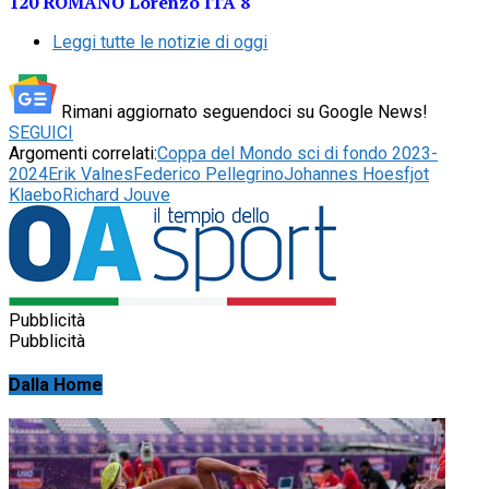
120 ROMANO Lorenzo ITA 8
Leggi tutte le notizie di oggi
Rimani aggiornato seguendoci su Google News!
SEGUICI
Argomenti correlati:
Coppa del Mondo sci di fondo 2023-
2024
Erik Valnes
Federico Pellegrino
Johannes Hoesfjot
Klaebo
Richard Jouve
Pubblicità
Pubblicità
Dalla Home