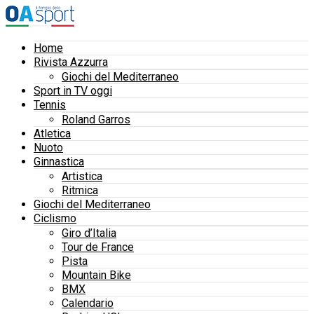
Home
Rivista Azzurra
Giochi del Mediterraneo
Sport in TV oggi
Tennis
Roland Garros
Atletica
Nuoto
Ginnastica
Artistica
Ritmica
Giochi del Mediterraneo
Ciclismo
Giro d’Italia
Tour de France
Pista
Mountain Bike
BMX
Calendario