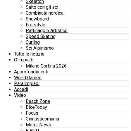
Skeleton
Salto con gli sci
Combinata nordica
Snowboard
Freestyle
Pattinaggio Artistico
Speed Skating
Curling
Sci Alpinismo
Tutte le notizie
Olimpiadi
Milano Cortina 2026
Approfondimenti
World Games
Paralimpiadi
Accedi
Video
Beach Zone
BikeToday
Focus
Ginnasticomania
Motor News
Run2U