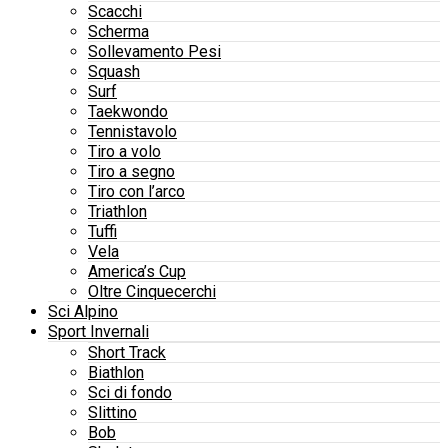
Scacchi
Scherma
Sollevamento Pesi
Squash
Surf
Taekwondo
Tennistavolo
Tiro a volo
Tiro a segno
Tiro con l’arco
Triathlon
Tuffi
Vela
America’s Cup
Oltre Cinquecerchi
Sci Alpino
Sport Invernali
Short Track
Biathlon
Sci di fondo
Slittino
Bob