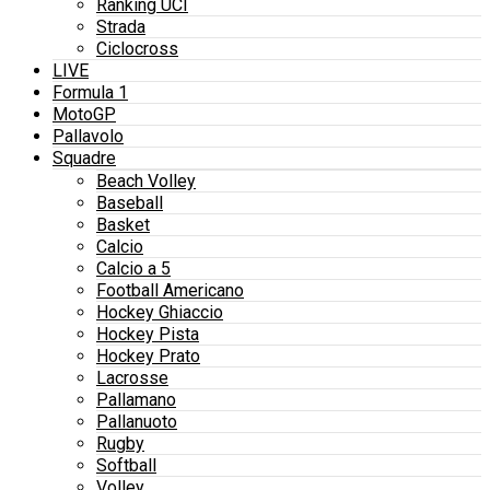
Ranking UCI
Strada
Ciclocross
LIVE
Formula 1
MotoGP
Pallavolo
Squadre
Beach Volley
Baseball
Basket
Calcio
Calcio a 5
Football Americano
Hockey Ghiaccio
Hockey Pista
Hockey Prato
Lacrosse
Pallamano
Pallanuoto
Rugby
Softball
Volley